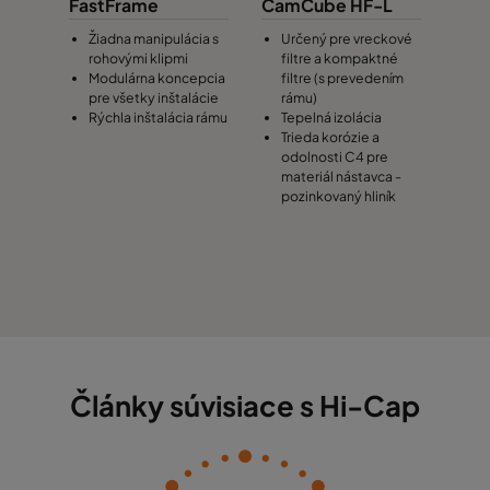
FastFrame
CamCube HF-L
Žiadna manipulácia s
Určený pre vreckové
rohovými klipmi
filtre a kompaktné
Modulárna koncepcia
filtre (s prevedením
pre všetky inštalácie
rámu)
Rýchla inštalácia rámu
Tepelná izolácia
Trieda korózie a
odolnosti C4 pre
materiál nástavca -
pozinkovaný hliník
Články súvisiace s Hi-Cap