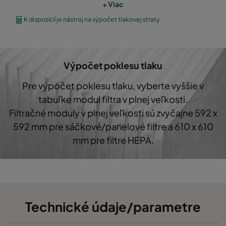
+ Viac
CO60 287x287x580-3
Coarse 60%
G4
K dispozícií je nástroj na výpočet tlakovej straty
CO60 592x592x360-6
Coarse 60%
G4
Výpočet poklesu tlaku
CO60 490x592x360-5
Coarse 60%
G4
Pre výpočet poklesu tlaku, vyberte vyššie v
tabuľke modul filtra v plnej veľkosti.
CO60 287x592x360-3
Coarse 60%
G4
Filtračné moduly v plnej veľkosti sú zvyčajne 592 x
592 mm pre sáčkové/panelové filtre a 610 x 610
CO60 287x287x360-3
Coarse 60%
G4
mm pre filtre HEPA.
CO60 592x287x360-6
Coarse 60%
G4
Technické údaje/parametre