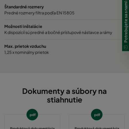
Potrebujete sa s nami spojiť?
Štandardné rozmery
Predné rozmery filtra podľa EN 15805
Možnosti inštalácie
K dispozícií sú predné a bočné prístupové nástavce a rámy
Max. prietok vzduchu
1,25 x nominálny prietok
Dokumenty a súbory na
stiahnutie
pdf
pdf
Produktová dokumentácia
Produktová dokumentácia