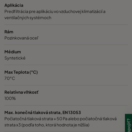
Aplikácia
Predfiltrácia pre aplikáciu vo vzduchovej klimatizácií a
ventilačných systémoch
Rám
Pozinkovaná oceľ
Médium
Syntetické
Max Teplota (°C)
70°C
Relatívna vlhkosť
100%
Max. konečná tlaková strata, EN 13053
Počiatočná tlaková strata + 50 Pa alebo počiatočná tlaková
strata x3 (podľa toho, ktorá hodnota je nižšia)