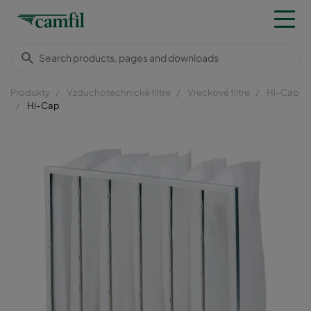
Produkty
Vzduchotechnické filtre
Vreckové filtre
Hi-Cap
Hi-Cap