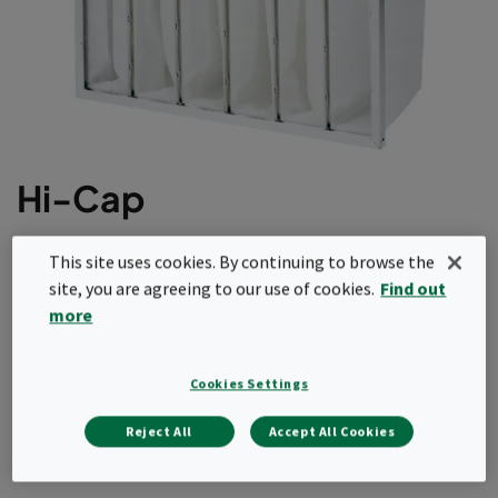
Hi-Cap
Optimálna filtračná plocha s kónickými vreckami
This site uses cookies. By continuing to browse the
Robustný kovový rám
site, you are agreeing to our use of cookies.
Find out
Vysoká kapacita zadržiavania prachu
more
Požiadať o cenovú ponuku
Cookies Settings
Reject All
Accept All Cookies