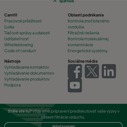
Späť hore
Camfil
Oblasti podnikania
Pracovné príležitosti
Kontrola znečisteného
Ľudia
ovzdušia
Tlačové správy a udalosti
Filtračné riešenia
Udržateľnosť
Kontrola molekulárnej
Whistleblowing
kontaminácie
Code of conduct
Energetické systémy
Nástroje
Sociálne média
Vyhľadávanie kontaktov
Vyhľadávanie dokumentov
Vyhľadávanie produktov
Podpora
Stále ste tu?
Vždy sme pripravení prediskutovať vaše výzvy v
oblasti filtrácie vzduchu.
Nájsť kontakt