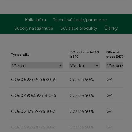
Kalkulačka
Technické údaje/parametre
Súbory na stiahnutie
Súvisiace produkty
Články
ISO hodnotenie ISO
Filtračná
Typ položky
16890
trieda EN779
CO60 592x592x580-6
Coarse 60%
G4
CO60 490x592x580-5
Coarse 60%
G4
CO60 287x592x580-3
Coarse 60%
G4
CO60 592x287x580-6
Coarse 60%
G4