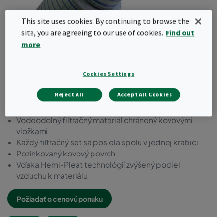
This site uses cookies. By continuing to browse the
site, you are agreeing to our use of cookies.
Find out
more
Cookies Settings
CamPulse GT Polytech HE
Reject All
Accept All Cookies
Patentovaná HemiPleat™ technológia
Vodeodolný filtračný materiál chránený kovovými
vložkami
Každý filtračný set sa posiela spolu v jednej krabici
Pozinkovaný kovový povrch
Vďaka Hemi-Pleat technológií zvýšený podiel
vzduchu k materiálu
Požiadať o cenovú ponuku