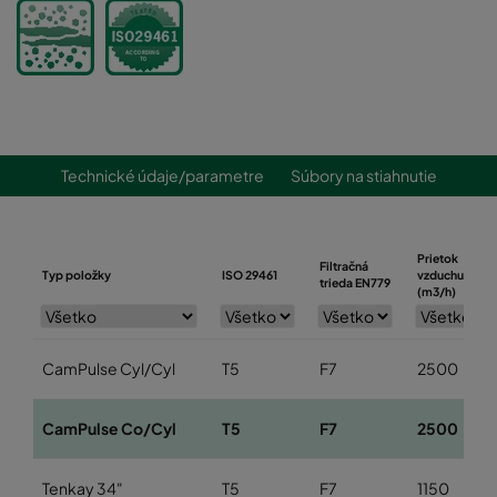
Technické údaje/parametre
Súbory na stiahnutie
Prietok
Filtračná
Typ položky
ISO 29461
vzduchu
trieda EN779
(m3/h)
CamPulse Cyl/Cyl
T5
F7
2500
CamPulse Co/Cyl
T5
F7
2500
Tenkay 34"
T5
F7
1150