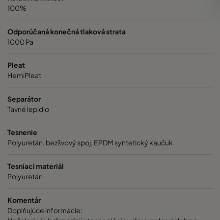
100%
Odporúčaná konečná tlaková strata
1000 Pa
Pleat
HemiPleat
Separátor
Tavné lepidlo
Tesnenie
Polyuretán, bezšvový spoj, EPDM syntetický kaučuk
Tesniaci materiál
Polyuretán
Komentár
Doplňujúce informácie: