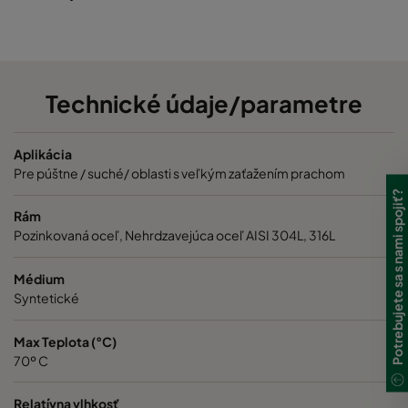
Technické údaje/parametre
Aplikácia
Pre púštne / suché/ oblasti s veľkým zaťažením prachom
Potrebujete sa s nami spojiť?
Rám
Pozinkovaná oceľ, Nehrdzavejúca oceľ AISI 304L, 316L
Médium
Syntetické
Max Teplota (°C)
70º C
Relatívna vlhkosť