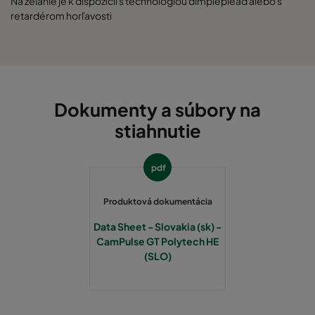
Na želanie je k dispozícii s technológiou dimpleplead alebo s
retardérom horľavosti
Dokumenty a súbory na
stiahnutie
pdf
Produktová dokumentácia
Data Sheet - Slovakia (sk) -
CamPulse GT Polytech HE
(SLO)