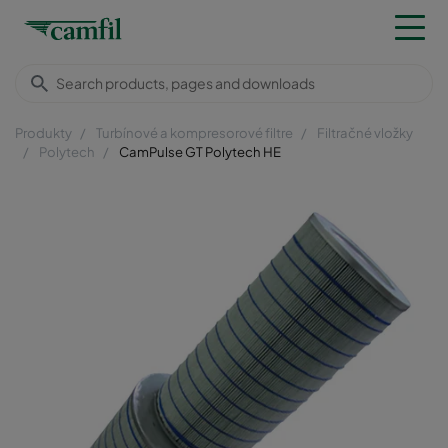
Produkty
Turbínové a kompresorové filtre
Filtračné vložky
Polytech
CamPulse GT Polytech HE