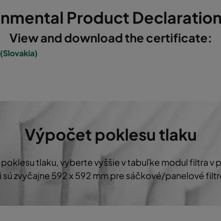
onmental Product Declaration
7
592
592
520
3400
View and download the certificate:
7
490
592
520
2800
(Slovakia)
7
287
592
520
1700
7
592
287
520
1700
Výpočet poklesu tlaku
7
592
490
520
2800
7
287
287
520
800
oklesu tlaku, vyberte vyššie v tabuľke modul filtra v p
ti sú zvyčajne 592 x 592 mm pre sáčkové/panelové filtre
7
592
592
370
3400
7
490
592
370
2800