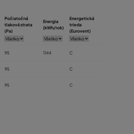
Počiatočná
Energetická
Energia
tlaková strata
trieda
(kWh/rok)
(Pa)
(Eurovent)
95
1144
C
95
C
95
C
95
C
95
C
95
C