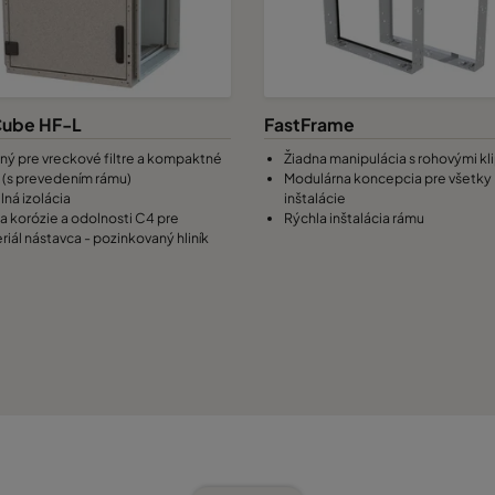
ube HF-L
FastFrame
ný pre vreckové filtre a kompaktné
Žiadna manipulácia s rohovými kl
re (s prevedením rámu)
Modulárna koncepcia pre všetky
lná izolácia
inštalácie
da korózie a odolnosti C4 pre
Rýchla inštalácia rámu
riál nástavca - pozinkovaný hliník