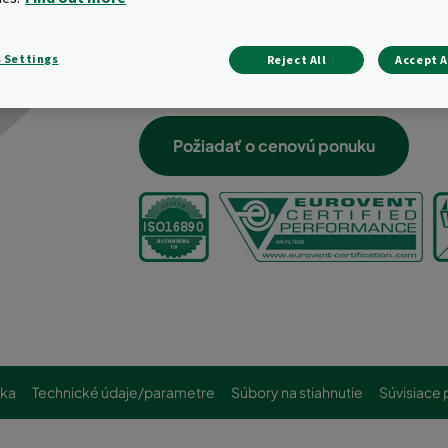
Nízka počiatočná tlaková strata
Inovatívny dizajn pre optimálnu distrib
 Settings
Reject All
Accept A
Kónické vrecká
Robustný kovový rám
Požiadať o cenovú ponuku
čka
Technické údaje/parametre
Súbory na stiahnutie
Súvisiace 