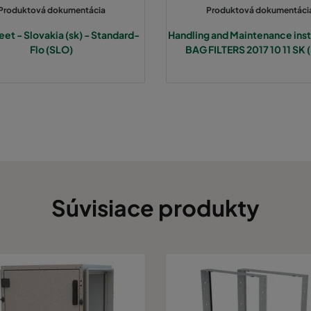
7
592
592
370
3400
Produktová dokumentácia
Produktová dokumentáci
eet - Slovakia (sk) - Standard-
Handling and Maintenance ins
7
490
592
370
2800
Flo (SLO)
BAG FILTERS 2017 10 11 SK 
7
287
592
370
1700
7
592
287
370
1700
7
592
490
370
2800
7
287
287
370
800
Súvisiace produkty