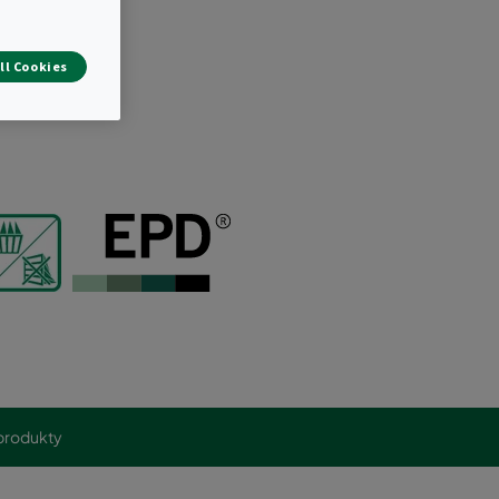
úciu vzduchu
ll Cookies
produkty