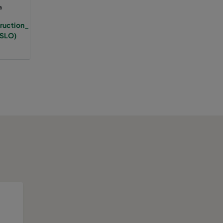
125
1563
D
a
truction_
125
D
(SLO)
125
D
125
D
125
D
125
D