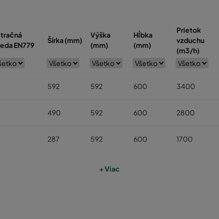
Prietok
ltračná
Výška
Hĺbka
Šírka (mm)
vzduchu
ieda EN779
(mm)
(mm)
(m3/h)
7
592
592
600
3400
7
490
592
600
2800
7
287
592
600
1700
7
592
287
600
1700
+ Viac
7
592
490
600
2800
7
287
287
600
800