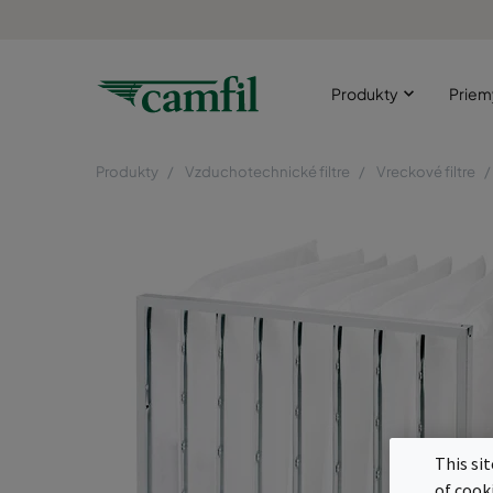
Produkty
Priem
Produkty
Vzduchotechnické filtre
Vreckové filtre
This si
of cook