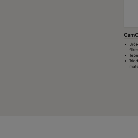
CamC
Urče
filt
Tepe
Trie
mate