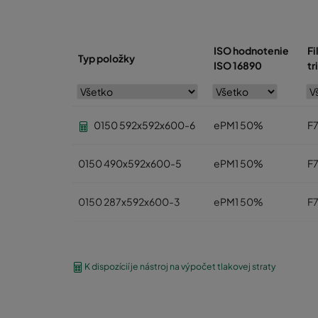
ISO hodnotenie
Fi
Typ položky
ISO 16890
tr
0150 592x592x600-6
ePM1 50%
F
0150 490x592x600-5
ePM1 50%
F
0150 287x592x600-3
ePM1 50%
F
0150 592x287x600-6
ePM1 50%
F
K dispozícií je nástroj na výpočet tlakovej straty
0150 592x490x600-6
ePM1 50%
F
0150 287x287x600-3
ePM1 50%
F