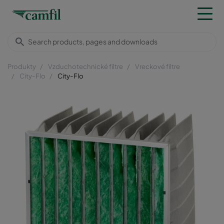
Produkty
Vzduchotechnické filtre
Vreckové filtre
City-Flo
City-Flo