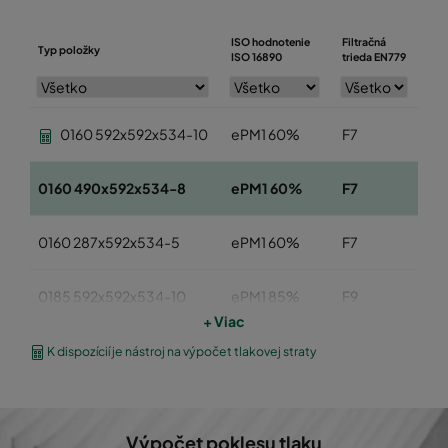
ISO hodnotenie
Filtračná
Typ položky
Šír
ISO 16890
trieda EN779
0160 592x592x534-10
ePM1 60%
F7
59
0160 490x592x534-8
ePM1 60%
F7
49
0160 287x592x534-5
ePM1 60%
F7
28
0185 592x592x534-10
ePM1 85%
F9
59
+ Viac
0185 490x592x534-8
ePM1 85%
F9
49
K dispozícií je nástroj na výpočet tlakovej straty
0185 287x592x534-5
ePM1 85%
F9
28
Výpočet poklesu tlaku