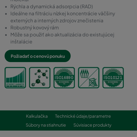
Rýchla a dynamická adsorpcia (RAD)
Ideálne na filtráciu nízkej koncentrácie väčšiny
externých a interných zdrojov znečistenia
Robustný kovový rám
Môže sa použiť ako aktualizácia do existujúcej
inštalácie
Požiadať o cenovú ponuku
Kalkulačka
Technické údaje/parametre
Súbory na stiahnutie
Súvisiace produkty