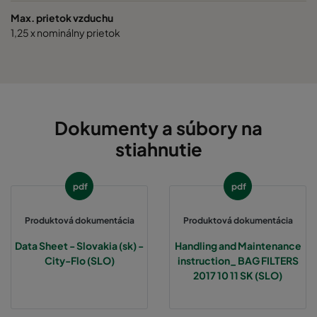
Max. prietok vzduchu
1,25 x nominálny prietok
Dokumenty a súbory na
stiahnutie
pdf
pdf
Produktová dokumentácia
Produktová dokumentácia
Data Sheet - Slovakia (sk) -
Handling and Maintenance
City-Flo (SLO)
instruction_ BAG FILTERS
2017 10 11 SK (SLO)