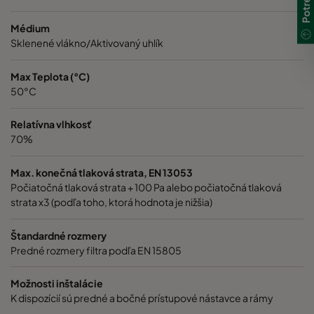
Médium
Sklenené vlákno/Aktivovaný uhlík
Max Teplota (°C)
50°C
Relatívna vlhkosť
70%
Max. konečná tlaková strata, EN 13053
Počiatočná tlaková strata + 100 Pa alebo počiatočná tlaková
strata x3 (podľa toho, ktorá hodnota je nižšia)
Štandardné rozmery
Predné rozmery filtra podľa EN 15805
Možnosti inštalácie
K dispozícií sú predné a bočné prístupové nástavce a rámy