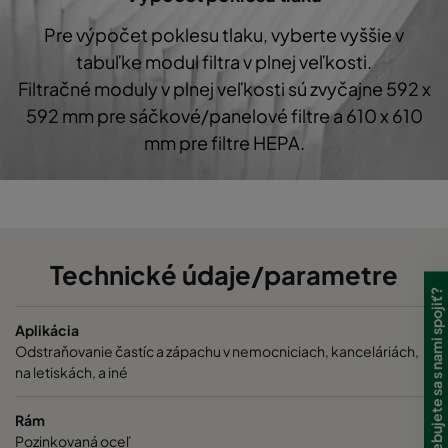
Pre výpočet poklesu tlaku, vyberte vyššie v
tabuľke modul filtra v plnej veľkosti.
Filtračné moduly v plnej veľkosti sú zvyčajne 592 x
592 mm pre sáčkové/panelové filtre a 610 x 610
mm pre filtre HEPA.
Technické údaje/parametre
Potrebujete sa s nami spojiť?
Aplikácia
Odstraňovanie častíc a zápachu v nemocniciach, kanceláriách,
na letiskách, a iné
Rám
Pozinkovaná oceľ