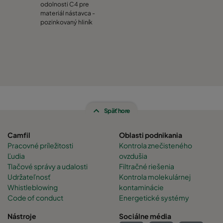
odolnosti C4 pre
materiál nástavca -
pozinkovaný hliník
Späť hore
Camfil
Oblasti podnikania
Pracovné príležitosti
Kontrola znečisteného
Ľudia
ovzdušia
Tlačové správy a udalosti
Filtračné riešenia
Udržateľnosť
Kontrola molekulárnej
Whistleblowing
kontaminácie
Code of conduct
Energetické systémy
Nástroje
Sociálne média