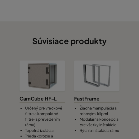
Súvisiace produkty
CamCube HF-L
FastFrame
Určený pre vreckové
Žiadna manipulácia s
filtre a kompaktné
rohovými klipmi
filtre (s prevedením
Modulárna koncepcia
rámu)
pre všetky inštalácie
Tepelná izolácia
Rýchla inštalácia rámu
Trieda korózie a