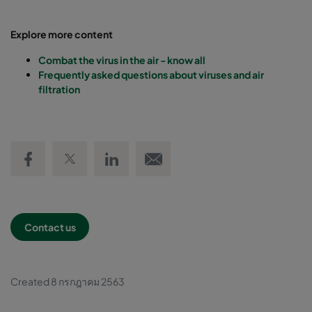
Explore more content
Combat the virus in the air - know all
Frequently asked questions about viruses and air
filtration
Share on Facebook
Share on Twitter
Share on LinkedIn
Email link
Contact us
Created 8 กรกฎาคม 2563