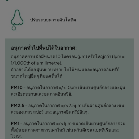
ปรับระบบความดันโลหิต
อนุภาคทั่วไปที่พบได้ในอากาศ:
อนุภาคหยาบ มักมีขนาด 10 ไมครอน (μm) หรือใหญ่กว่า (1µm =
1/1,000th of a millimetre).
ตัวอย่างได้แก่ ฝุ่นหยาบ ทราย ใบไม้ ขน แลละอนุภาคอินทรีย์
ขนาดใหญ่อื่นๆ ที่มองเห็นได้.
PM10
– อนุภาคในอากาศ =/< 10µm เส้นผ่านศูนย์กลางและฝุ่น
ละเอียดหยาบและอนุภาคอินทรีย์.
PM2.5
– อนุภาคในอากาศ =/< 2.5µm เส้นผ่านศูนย์กลาง เช่น
ละอองเกสร สปอร์ และอนุภาคอินทรีย์อื่นๆ.
PM1
– อนุภาคในอากาศ =/< 1µm ขนาดเส้นผ่านศูนย์กลางรวม
ทั้งฝุ่น อนุภาคจากการเผาไหม้ เช่น ควันดีเซล แบคทีเรีย และ
ไวรัส.