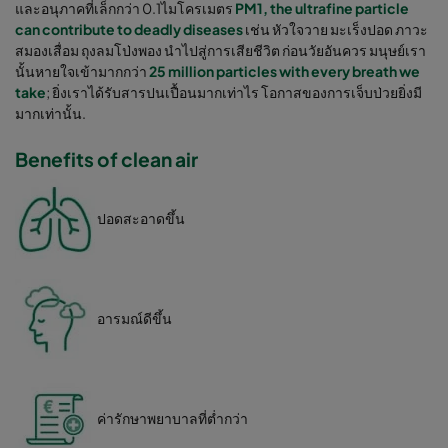
และอนุภาคที่เล็กกว่า 0.1ไมโครเมตร
PM1, the ultrafine particle
can contribute to deadly diseases
เช่น หัวใจวาย มะเร็งปอด ภาวะ
สมองเสื่อม ถุงลมโป่งพอง นำไปสู่การเสียชีวิต ก่อนวัยอันควร มนุษย์เรา
นั้นหายใจเข้ามากกว่า
25 million particles with every breath we
take
; ยิ่งเราได้รับสารปนเปื้อนมากเท่าไร โอกาสของการเจ็บป่วยยิ่งมี
มากเท่านั้น.
Benefits of clean air
ปอดสะอาดขึ้น
อารมณ์ดีขึ้น
ค่ารักษาพยาบาลที่ต่ำกว่า