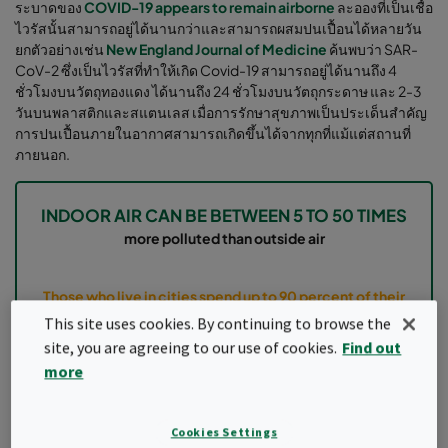
ระบาดของ
COVID-19 appears to remain airborne
ละอองที่เป็นเชื้อ
ไวรัสนั้นสามารถอยู่ได้นานกว่าและสามารถผสมปนเปื้อนได้หลายวัน
ยกตัวอย่างเช่น
New England Journal of Medicine
ค้นพบว่า SAR-
CoV-2 ซึ่งเป็นไวรัสที่ทำให้เกิด Covid-19 สามารถอยู่ได้นานถึง 4
ชั่วโมงบนวัตถุทองแดง ได้นานถึง 24 ชั่วโมงบนวัตถุกระดาษ และ 2-3
วันบนพลาสติกและสแตนเลส เมื่อการรักษาสุขภาพเป็นประเด็นสำคัญ
การปนเปื้อนภายในอากาศสามารถเกิดขึ้นได้จากทุกที่แม้แต่สถานที่
ภายนอก.
INDOOR AIR CAN BE BETWEEN 5 TO 50 TIMES
more polluted than outside air
Those who live in cities spend up to 90 percent of their
time indoors - most of the air they are breathing is
This site uses cookies. By continuing to browse the
"indoor air"
site, you are agreeing to our use of cookies.
Find out
more
การกรองอากาศสามารถช่วยได้รึไม่ ? ถูกต้องการกรองอากาศเป็นหนึ่ง
Cookies Settings
ในวิธีการต่อสู้กับผลกระทบของความเสี่ยงที่อาจเกิดขึ้น เช่น เชื้อโรคใน