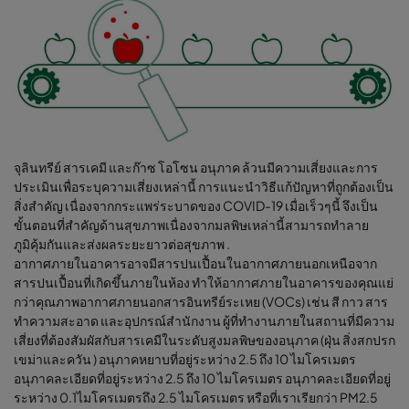
จุลินทรีย์ สารเคมี และก๊าซ โอโซน อนุภาค ล้วนมีความเสี่ยงและการ
ประเมินเพื่อระบุความเสี่ยงเหล่านี้ การแนะนำวิธีแก้ปัญหาที่ถูกต้องเป็น
สิ่งสำคัญ เนื่องจากกระแพร่ระบาดของ COVID-19 เมื่อเร็วๆนี้ จึงเป็น
ขั้นตอนที่สำคัญด้านสุขภาพเนื่องจากมลพิษเหล่านี้สามารถทำลาย
ภูมิคุ้มกันและส่งผลระยะยาวต่อสุขภาพ .
อากาศภายในอาคารอาจมีสารปนเปื้อนในอากาศภายนอกเหนือจาก
สารปนเปื้อนที่เกิดขึ้นภายในห้อง ทำให้อากาศภายในอาคารของคุณแย่
กว่าคุณภาพอากาศภายนอกสารอินทรีย์ระเหย (VOCs) เช่น สี กาว สาร
ทำความสะอาด และอุปกรณ์สำนักงาน ผู้ที่ทำงานภายในสถานที่มีความ
เสี่ยงที่ต้องสัมผัสกับสารเคมีในระดับสูงมลพิษของอนุภาค (ฝุ่น สิ่งสกปรก
เขม่าและควัน ) อนุภาคหยาบที่อยู่ระหว่าง 2.5 ถึง 10 ไมโครเมตร
อนุภาคละเอียดที่อยู่ระหว่าง 2.5 ถึง 10 ไมโครเมตร อนุภาคละเอียดที่อยู่
ระหว่าง 0.1ไมโครเมตรถึง 2.5 ไมโครเมตร หรือที่เราเรียกว่า PM2.5