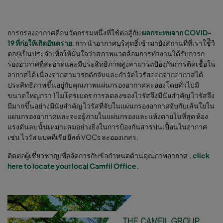
การกรองอากาศคือนวัตกรรมหนึ่งที่ใช้ต่อสู้กับ
ผลกระทบจาก COVID-
19
ที่ก่อให้เกิดอันตราย
. การนำอากาศบริสุทธิ์เข้ามายังสถานที่ที่เราใช้ีวิ
ตอยู่เป็นประจำเพื่อให้มั่นใจว่าสภาพแวดล้อมการทำงานได้รับการก
รองอากาศที่สะอาดและมีประสิทธิภาพสูงสามารถป้องกันการติดเชื้อใน
อากาศได้ เนื่องจากสามารถดักจับและกำจัดไวรัสออกจากอากาสได้
ประสิทธิภาพขึ้นอยู่กับคุณภาพแผ่นกรองอากาศละอองโดยทั่วไปมี
ขนาดใหญ่กว่า 1 ไมโครเมตร การลดลงของไวรัสจึงมีนัยสำคัญ ไวรัสจึง
มีมากขึ้นอย่างมีนัยสำคัญ ไวรัสที่จับในแผ่นกรองอากาศจับกับเส้นใยใน
แผ่นกรองอากาศและจะอยู้ภายในแผ่นกรองและแห้งตายในที่สุด ห้อง
แรงดันลบนั้นเหมาะสมอย่างยิ่งในการป้องกันสารปนเปื้อนในอากาศ
เช่น ไวรัส แบคทีเรีย ยีสต์ VOCs ละอองเกสร.
ติดต่อผู้เชี่ยวชาญเพื่อจัดการกับข้อกำหนดด้านคุณภาพอากาศ ,
click
here to locate your local Camfil Office.