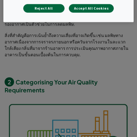
อากาศ สารประกอบอินทรีย์ระเหยง่าย (VOCs) การปนเปื้อนของฝุ่น
ฯลฯ
Reject All
Accept All Cookies
เนื่องจากมนุษย์ใช้เวลาส่วนมากภายในอาคารและมลภาวะที่เป็น
อันตรายอาจทำให้ร่างกายอ่อนแอ เกิดการติดเชื้อได้ นวัตกรรมการก
รองอากาศเป็นตัวช่วยในการลดมลพิษ.
สิ่งที่สำคัญคือการเน้นย้ำถึงความเสี่ยงที่อาจเกิดขึ้น เช่น มลพิษทาง
อากาศเนื่องจากการจราจรภายนอก หรือควันจากโรงงานในละแวก
ใกล้เคียง กลิ่นที่มาจากร้านอาหาร การประเมินคุณภาพอากาศภายใน
อาคารเป็นขั้นตอนเบื้องต้นในการควบคุม.
2
Categorising Your Air Quality
Requirements