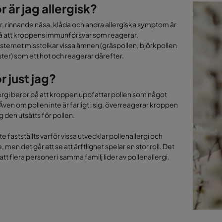
r är jag allergisk?
, rinnande näsa, klåda och andra allergiska symptom är
å att kroppens immunförsvar som reagerar.
temet misstolkar vissa ämnen (gräspollen, björkpollen
lster) som ett hot och reagerar därefter.
r just jag?
ergi beror på att kroppen uppfattar pollen som något
 Även om pollen inte är farligt i sig, överreagerar kroppen
g den utsätts för pollen.
te fastställts varför vissa utvecklar pollenallergi och
, men det går att se att ärftlighet spelar en stor roll. Det
 att flera personer i samma familj lider av pollenallergi.