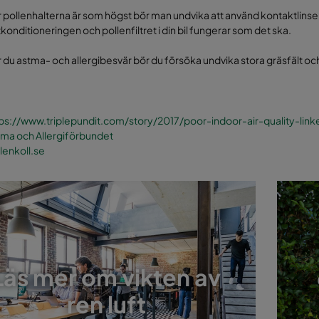
 pollenhalterna är som högst bör man undvika att använd kontaktlins
tkonditioneringen och pollenfiltret i din bil fungerar som det ska.
 du astma- och allergibesvär bör du försöka undvika stora gräsfält och
ps://www.triplepundit.com/story/2017/poor-indoor-air-quality-lin
ma och Allergiförbundet
lenkoll.se
Läs mer om vikten av
ren luft