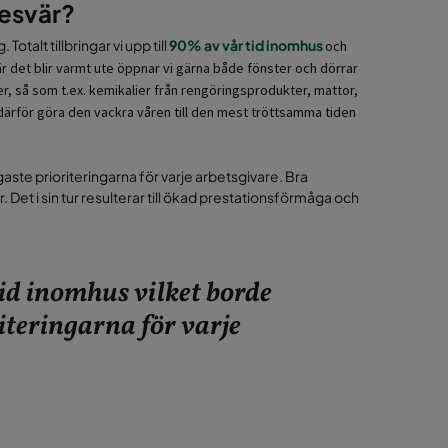
besvär?
talt tillbringar vi upp till
90% av vår tid inomhus
och
När det blir varmt ute öppnar vi gärna både fönster och dörrar
er, så som t.ex. kemikalier från rengöringsprodukter, mattor,
därför göra den vackra våren till den mest tröttsamma tiden
tigaste prioriteringarna för varje arbetsgivare. Bra
. Det i sin tur resulterar till ökad prestationsförmåga och
 tid inomhus vilket borde
riteringarna för varje