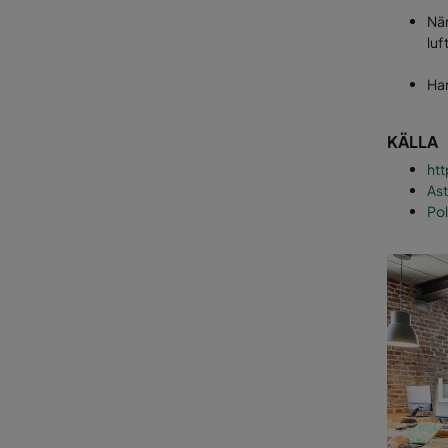
När
luf
Har
KÄLLA
htt
Ast
Pol