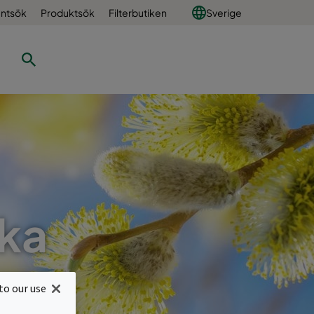
ntsök
Produktsök
Filterbutiken
Sverige
rka
to our use