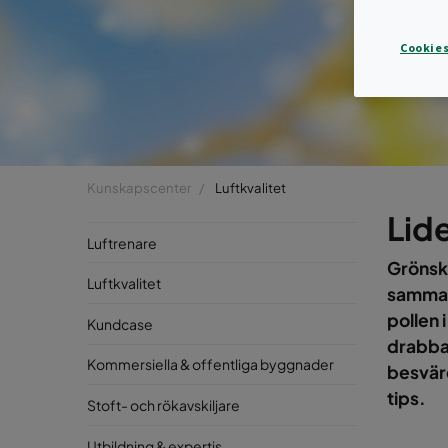
Cookies
Kunskapscenter
Luftkvalitet
Lide
Luftrenare
Grönska
Luftkvalitet
samma 
pollen 
Kundcase
drabbad
Kommersiella & offentliga byggnader
besväre
tips.
Stoft- och rökavskiljare
Utbildning & expertis