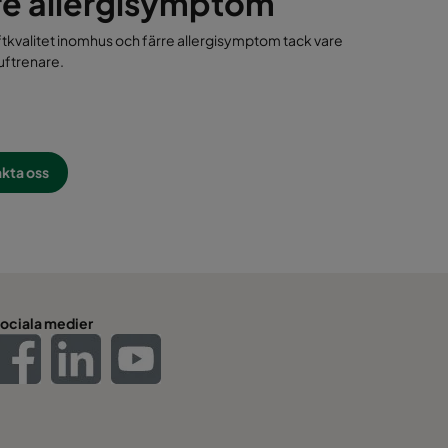
re allergisymptom
ftkvalitet inomhus och färre allergisymptom tack vare
uftrenare.
kta oss
ociala medier