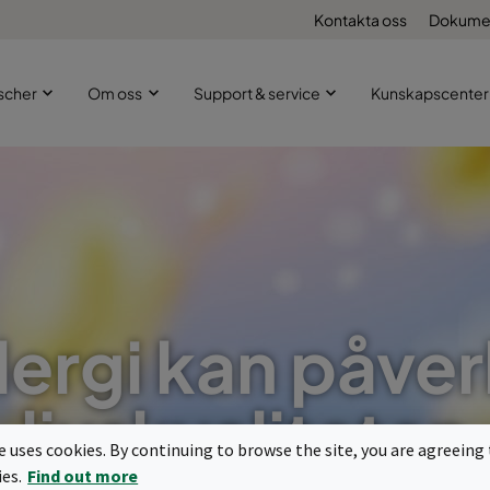
Kontakta oss
Dokume
scher
Om oss
Support & service
Kunskapscenter
lergi kan påve
livskvaliteten
te uses cookies. By continuing to browse the site, you are agreeing 
ies.
Find out more