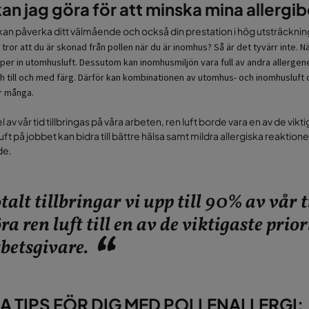
an jag göra för att minska mina allergi
kan påverka ditt välmående och också din prestation i hög utsträckning. To
tror att du är skonad från pollen när du är inomhus? Så är det tyvärr inte. 
pper in utomhusluft. Dessutom kan inomhusmiljön vara full av andra allergen
 till och med färg. Därför kan kombinationen av utomhus- och inomhusluft 
ör många.
l av vår tid tillbringas på våra arbeten, ren luft borde vara en av de vik
ft på jobbet kan bidra till bättre hälsa samt mildra allergiska reaktioner
de.
talt tillbringar vi upp till 90% av vår
ra ren luft till en av de viktigaste prio
betsgivare.
A TIPS FÖR DIG MED POLLENALLERGI: