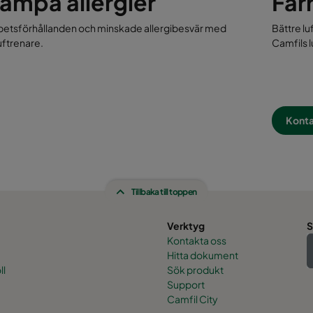
ämpa allergier
Fär
rbetsförhållanden och minskade allergibesvär med
Bättre lu
uftrenare.
Camfils l
Konta
Tillbaka till toppen
Verktyg
S
Kontakta oss
Hitta dokument
ll
Sök produkt
Support
Camfil City