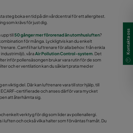
ta steg boka en tid på din vårdcentral för ett allergitest.
ng som krävs för just dig.
Kontakta oss
upp till
50 gånger mer förorenad än utomhusluften
?
ombination för många. Lyckligtvis kan du enkelt
trenare. Camfil har luftrenare för alla behov: från enkla
industrimiljö, våra
Air Pollution Control-system
. Det
filter inför pollensäsongen brukar vara rutin för de som
ilter och er ventilation kan du såklart prata med er
 viktig del. Där kan luftrenare vara till stor hjälp, till
 är ECARF-certifierade och anses därför vara mycket
oppen att återhämta sig.
ch enkelt verktyg för dig som lider av pollenallergi.
i luften och också vilka halter som förväntas framåt. Du