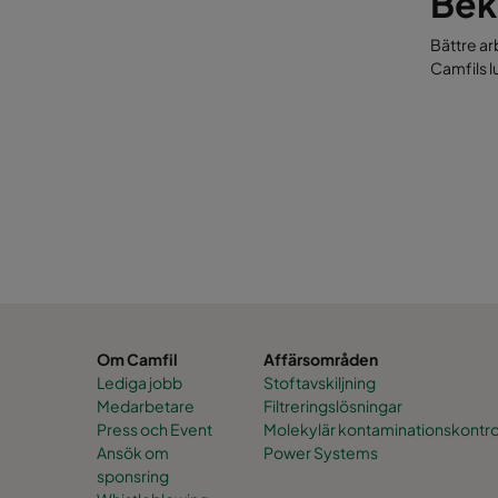
Bek
Bättre a
Camfils l
Om Camfil
Affärsområden
Lediga jobb
Stoftavskiljning
Medarbetare
Filtreringslösningar
Press och Event
Molekylär kontaminationskontro
Ansök om
Power Systems
sponsring