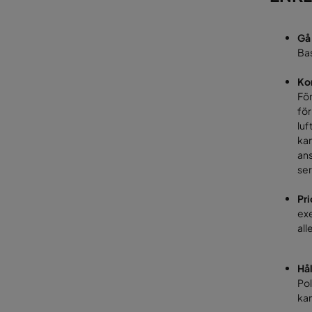
Gå 
Bas
Kon
För
för
luf
kan
ans
ser
Pri
ex
all
Hål
Pol
kan