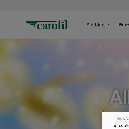
Produkter
Bran
Al
This si
of cook