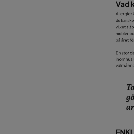
Vad k
Allergier 
du kanske 
vilket slä
möbler och
på året f
En stor de
inomhuslu
välmåen
To
gö
ar
ENKL