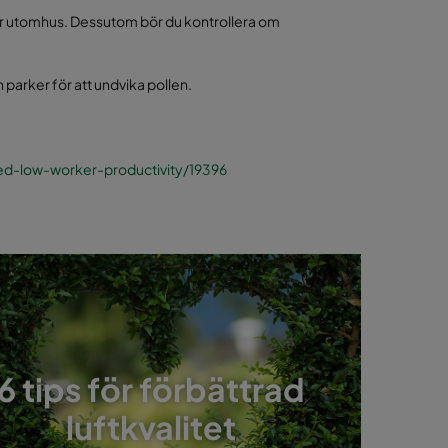
er utomhus. Dessutom bör du kontrollera om
 parker för att undvika pollen.
ked-low-worker-productivity/19396
6 tips för förbättrad
luftkvalitet