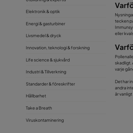
Varfö
Elektronik & optik
Nysningar
tecken p
Energi & gasturbiner
Immunsys
eller kva
Livsmedel & dryck
Varfö
Innovation, teknologi & forskning
Pollenall
Life science & sjukvård
skadligt.
varje gån
Industri & Tillverkning
Det har in
Standarder & föreskrifter
andra inte
är vanligt
Hållbarhet
Take a Breath
Viruskontaminering