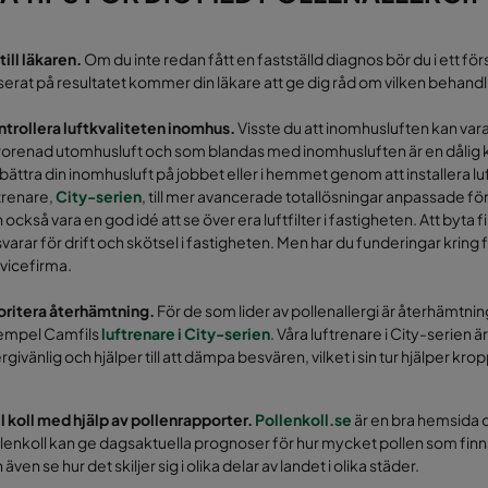
till läkaren.
Om du inte redan fått en fastställd diagnos bör du i ett förs
erat på resultatet kommer din läkare att ge dig råd om vilken behandli
trollera luftkvaliteten inomhus.
Visste du att inomhusluften kan vara 
orenad utomhusluft och som blandas med inomhusluften är en dålig k
bättra din inomhusluft på jobbet eller i hemmet genom att installera luf
trenare,
City-serien
, till mer avancerade totallösningar anpassade för 
 också vara en god idé att se över era luftfilter i fastigheten. Att byta 
varar för drift och skötsel i fastigheten. Men har du funderingar kring f
vicefirma.
oritera återhämtning.
För de som lider av pollenallergi är återhämtning en
empel Camfils
luftrenare i City-serien
. Våra luftrenare i City-serien
ergivänlig och hjälper till att dämpa besvären, vilket i sin tur hjälper kr
l koll med hjälp av pollenrapporter.
Pollenkoll.se
är en bra hemsida o
lenkoll kan ge dagsaktuella prognoser för hur mycket pollen som finns 
 även se hur det skiljer sig i olika delar av landet i olika städer.