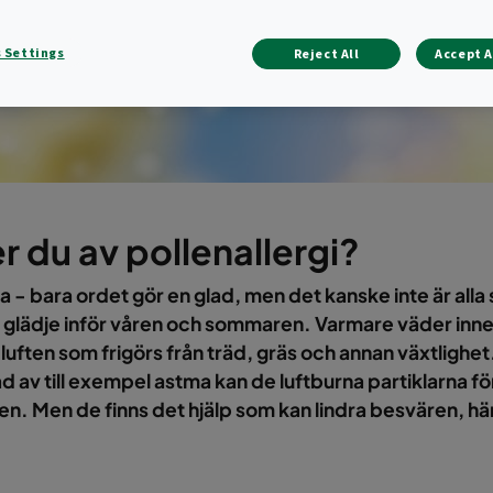
 Settings
Reject All
Accept A
r du av pollenallergi?
 - bara ordet gör en glad, men det kanske inte är all
glädje inför våren och sommaren. Varmare väder inn
i luften som frigörs från träd, gräs och annan växtlighe
 av till exempel astma kan de luftburna partiklarna fö
n. Men de finns det hjälp som kan lindra besvären, här