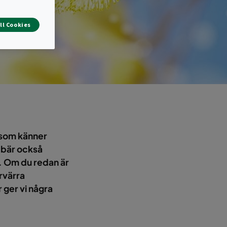
ll Cookies
a som känner
ebär också
t. Om du redan är
rvärra
 ger vi några