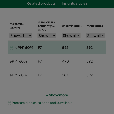
Related products
Insights articles
เกรดแผ่นกรอง
การจัดอันดับ
ตามมาตรฐาน
ความกว้าง (มม.)
ความสูง (มม.)
คว
ISO/PM
EN779
ePM1 60%
F7
592
592
5
ePM1 60%
F7
490
592
5
ePM1 60%
F7
287
592
5
+ Show more
Pressure drop calculation tool is available