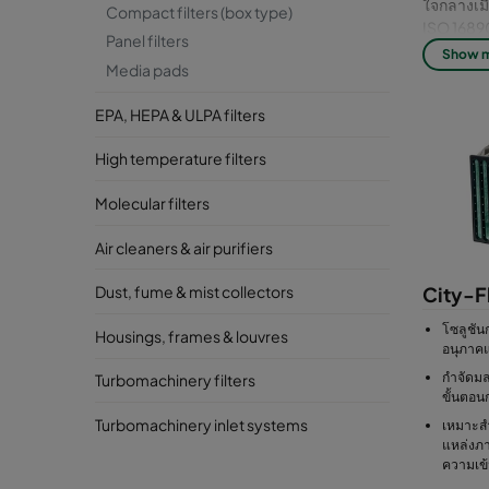
ใจกลางเม
Compact filters (box type)
ISO 16890
Panel filters
Show 
Media pads
EPA, HEPA & ULPA filters
High temperature filters
Molecular filters
Air cleaners & air purifiers
City-F
Dust, fume & mist collectors
โซลูชัน
Housings, frames & louvres
อนุภาค
กำจัดมล
Turbomachinery filters
ขั้นตอน
Turbomachinery inlet systems
เหมาะส
แหล่งภ
ความเข้