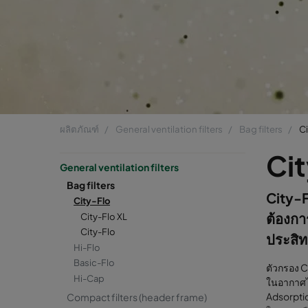
ผลิตภัณฑ์
General ventilation filters
Bag filters
Ci
Ci
General ventilation filters
Bag filters
City-F
City-Flo
ต้องกา
City-Flo XL
City-Flo
ประสิท
Hi-Flo
Basic-Flo
ตัวกรอง C
Hi-Cap
ในอากาศไ
Adsorptio
Compact filters (header frame)