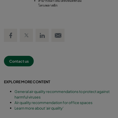
สามารถเผาไหม้ได้ทั้งหมดพร้อม
โครงพลาสติก
Share on Facebook
Share on Twitter
Share on LinkedIn
Email link
Contact us
EXPLORE MORE CONTENT
General air quality recommendations to protect against
harmful viruses
Air quality recommendation for office spaces
Learn more about 'air quality'