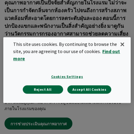
คุณภาพอากาศเป็นปัจจัยสำคัญภายในโรงแรม ไม่ว่าจะ
เป็นการกำจัดกลิ่นจากห้องครัว ไปจนถึงการสร้างสภาพ
แวดล้อมที่สะอาดโดยการลดระดับฝุ่นละออง ตอนนี้การ
ปกป้องแขกและพนักงานเป็นสิ่งสำคัญอย่างยิ่ง มาดูกัน
ว่านวัตกรรมการกรองอากาศสามารถช่วยลดความเสี่ยง
ในการแพร่กระจายของไวรัสภายในโรงแรมได้อย่างไร
This site uses cookies. By continuing to browse the
site, you are agreeing to our use of cookies.
Find out
โรงแรมมักถูกจัดเป็นสถานที่เสี่ยงสำหรับการแพร่กระจายของเชื้อไวรัส
more
ในอากาศ สาเหตุนี้เป็นเพราะอัตราการหมุนเวียนของผู้เข้าพักภายใน
โรงแรมพื้นที่ส่วนกลาง เช่น สระว่ายน้ำ ร้านอาหาร ล็อบบี้โรงแรม มี
การจัดทำแนวทางปฎิบัติเพื่ออาคารพาณิชย์ว่าควรปฎิบัติอย่างไร การ
Cookies Settings
จ่ายอากาศ 100% (โดยใช้การกรองอากาศที่เหมาะสม) เพิ่มการ
เปลี่ยนแปลงของอากาศและการใช้ระบบในพื้นที่ที่ต้องการ
Reject All
Accept All Cookies
ปัญหาคุณภาพอากาศเป็นปัญหาmuj "มองไม่เห็น" การประเมินคุณภาพ
อากาศเพื่อดูคุณภาพอากาศว่าโซลูชั่นแบบใดเหมาะแก่การปรับใช้
ภายในโรงแรมของคุณ
การช่วยประเมินคุณภาพอากาศ