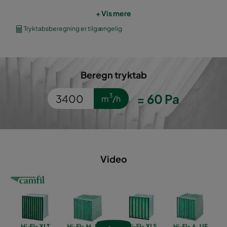
+ Vis mere
2550 490x490x640-8
ePM2,5 50%
M6
Tryktabsberegning er tilgængelig
2550 592x287x640-10
ePM2,5 50%
M6
Beregn tryktab
2550 287x287x640-5
ePM2,5 50%
M6
=
60
Pa
3
m
/h
2550 592x592x520-10
ePM2,5 50%
M6
2550 490x592x520-8
ePM2,5 50%
M6
2550 287x592x520-5
ePM2,5 50%
M6
Video
2550 592x490x520-10
ePM2,5 50%
M6
2550 490x490x520-8
ePM2,5 50%
M6