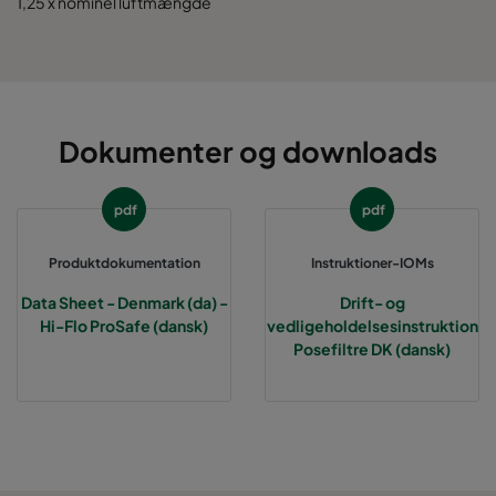
1,25 x nominel luftmængde
0160 490x592x520-8
ePM1 60%
F7
0160 287x592x520-5
ePM1 60%
F7
Dokumenter og downloads
0160 592x490x520-10
ePM1 60%
F7
pdf
pdf
0160 490x490x520-8
ePM1 60%
F7
Produktdokumentation
Instruktioner-IOMs
0160 592x287x520-10
ePM1 60%
F7
Data Sheet - Denmark (da) -
Drift- og
Hi-Flo ProSafe (dansk)
vedligeholdelsesinstruktion
Posefiltre DK (dansk)
0160 287x287x520-5
ePM1 60%
F7
0160 592x490x370-10
ePM1 60%
F7
0160 490x490x370-8
ePM1 60%
F7