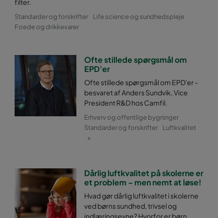
filter.
Standarder og forskrifter
Life science og sundhedspleje
Foede og drikkevarer
Ofte stillede spørgsmål om
EPD'er
Ofte stillede spørgsmål om EPD'er -
besvaret af Anders Sundvik, Vice
President R&D hos Camfil.
Erhverv og offentlige bygninger
Standarder og forskrifter
Luftkvalitet
+
Dårlig luftkvalitet på skolerne er
et problem – men nemt at løse!
Hvad gør dårlig luftkvalitet i skolerne
ved børns sundhed, trivsel og
indlæringsevne? Hvorfor er børn