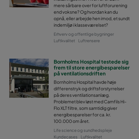
mere sårbare over for luftforurening
end voksne? Og hvordan kan du
opnå, eller arbejde hen imod, et sundt
indemiljø i klasseværelset?
Erhverv og offentlige bygninger
Luftkvalitet
Luftrensere
Bornholms Hospital testede sig
frem til store energibesparelser
på ventilationsdriften
Bornholms Hospital havde høje
differenstryk og driftsforstyrrelser
på deres ventilationsanlæg.
Problemet blev løst med Camfils Hi-
Flo XLT filtre, som samtidig giver
energibesparelser for ca. kr.
100.000 om året.
Life science og sundhedspleje
Kundecases
Luftkvalitet