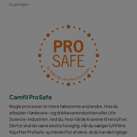
bygninger
Camfil ProSafe
Nogle processer er mere følsomme end andre. Hvis du
arbejder i fødevare- og drikkevareindustrien eller Life
Science-industrien, ved du, hvor hårde kravene til ren luft er.
Derfor skal du være ekstra forsigtig, når du vælger luftfiltre.
Kig efter ProSafe-symbolet for at sikre, at du har det rigtige