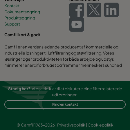
Kontakt
Dokumentsøgning
Produktsøgning
Support
Camfil kort & godt
Camfil er en verdensledende producent af kommercielle og
industrielle løsninger til luftfiltrering og støvfiltrering. Vores
løsninger øger produktiviteten for både arbejde og udstyr,
minimerer energiforbruget og fremmer menneskers sundhed
og miljøet.
Stadig her?
Vi er altid klar til at diskutere dine filterrelaterede
udfordringer.
Find en kontakt
© Camfil 1963-2026 |
Privatlivspolitik
|
Cookiepolitik