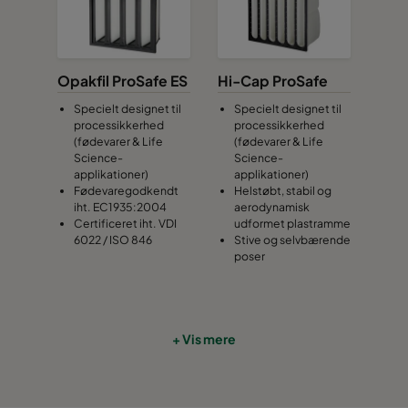
0170 490x490x370-8
ePM1 70%
0185 592x592x640-10
ePM1 85%
F9
Opakfil ProSafe ES
Hi-Cap ProSafe
Specielt designet til
Specielt designet til
0185 490x592x640-8
ePM1 85%
F9
processikkerhed
processikkerhed
(fødevarer & Life
(fødevarer & Life
Science-
Science-
0185 287x592x640-5
ePM1 85%
F9
applikationer)
applikationer)
Fødevaregodkendt
Helstøbt, stabil og
iht. EC1935:2004
aerodynamisk
0185 592x490x640-10
ePM1 85%
F9
Certificeret iht. VDI
udformet plastramme
6022 / ISO 846
Stive og selvbærende
poser
0185 490x490x640-8
ePM1 85%
F9
0185 592x287x640-10
ePM1 85%
F9
+ Vis mere
0185 287x287x640-5
ePM1 85%
F9
0185 592x592x520-10
ePM1 85%
F9