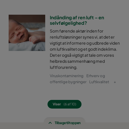
Indånding af ren luft – en
selvfølgelighed?
Som førende aktør inden for
renluftsløsninger synes vi, at det er
vigtigt at informere og udbrede viden
om luftkvalitet og et godt indeklima.
Det er også vigtigt at tale om vores
helbreds sammenhæng med
luftforurening.
Viruskontaminering
Erhverv og
offentlige bygninger
Luftkvalitet
+
Viser
(6 af 10)
Tilbage til toppen