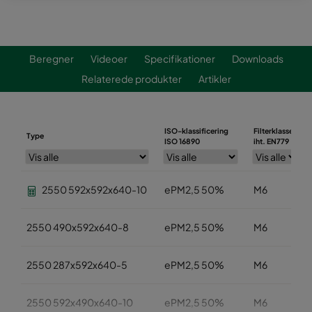
Beregner
Videoer
Specifikationer
Downloads
Relaterede produkter
Artikler
ISO-klassificering
Filterklasse
Type
ISO 16890
iht. EN779
2550 592x592x640-10
ePM2,5 50%
M6
2550 490x592x640-8
ePM2,5 50%
M6
2550 287x592x640-5
ePM2,5 50%
M6
2550 592x490x640-10
ePM2,5 50%
M6