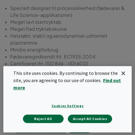
Specielt designet til processikkerhed (fødevarer &
Life Science-applikationer)
Meget lavt starttryktab
Meget flad tryktabskurve
Helstøbt, stabil og aerodynamisk udformet
plastramme
Mindre energiforbrug
Fødevaregodkendt iht. EC1935:2004
Certificeret iht. ISO 846 - VDI 6022
This site uses cookies. By continuing to browse the
Bestil et tilbud
site, you are agreeing to our use of cookies.
Find out
more
Cookies Settings
Reject All
Accept All Cookies