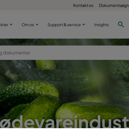
Kontakt os
Dokumentsøgn
trier
Om os
Support & service
Insights
ødevareindust