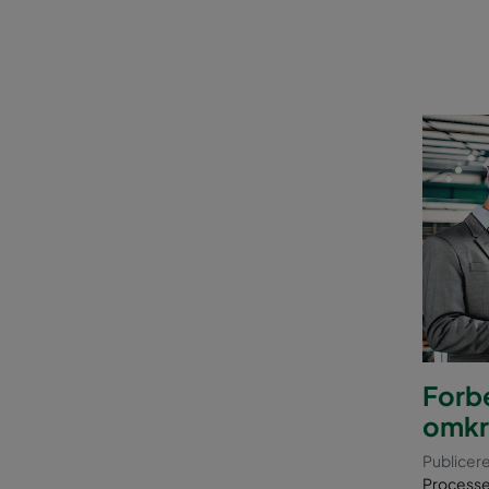
Forbe
omkr
Publicere
Processer