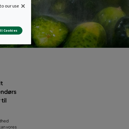
to our use
ll Cookies
t
endørs
til
ndhed
 kan vores