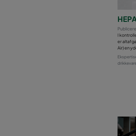
HEPA-
Publiceret
I kontrol
er altafg
Air) en yd
Ekspertis
drikkevar