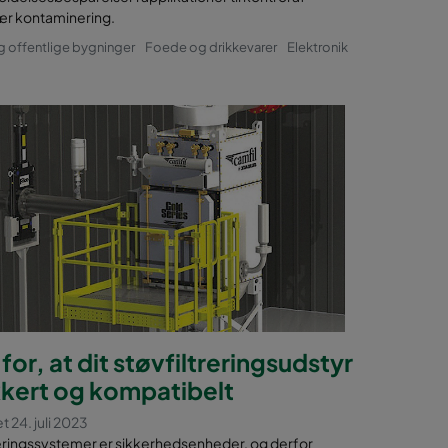
r kontaminering.
g offentlige bygninger
Foede og drikkevarer
Elektronik
for, at dit støvfiltreringsudstyr
kkert og kompatibelt
t 24. juli 2023
reringssystemer er sikkerhedsenheder, og derfor