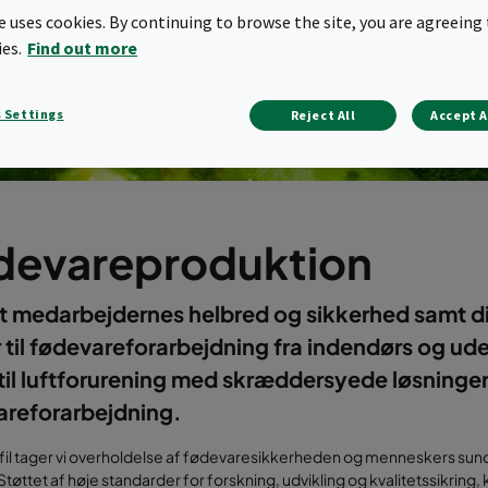
te uses cookies. By continuing to browse the site, you are agreeing 
ies.
Find out more
 Settings
Reject All
Accept A
devareproduktion
t medarbejdernes helbred og sikkerhed samt di
 til fødevareforarbejdning fra indendørs og ud
 til luftforurening med skræddersyede løsninger 
areforarbejdning.
il tager vi overholdelse af fødevaresikkerheden og menneskers su
 Støttet af høje standarder for forskning, udvikling og kvalitetssikring,