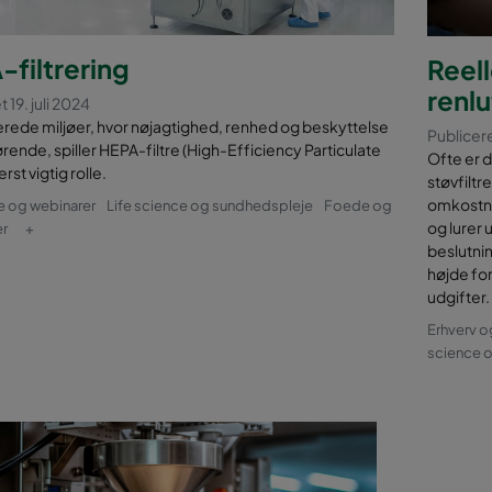
filtrering
Reel
renlu
 19. juli 2024
lerede miljøer, hvor nøjagtighed, renhed og beskyttelse
Publicere
ørende, spiller HEPA-filtre (High-Efficiency Particulate
Ofte er d
erst vigtig rolle.
støvfilt
omkostnin
e og webinarer
Life science og sundhedspleje
Foede og
og lurer
er
+
beslutnin
højde fo
udgifter.
Erhverv o
science 