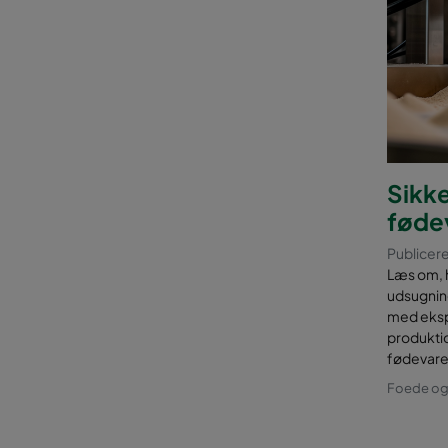
Sikke
føde
Publicere
Læs om, h
udsugnin
med eksp
produktio
fødevare
Foede og 