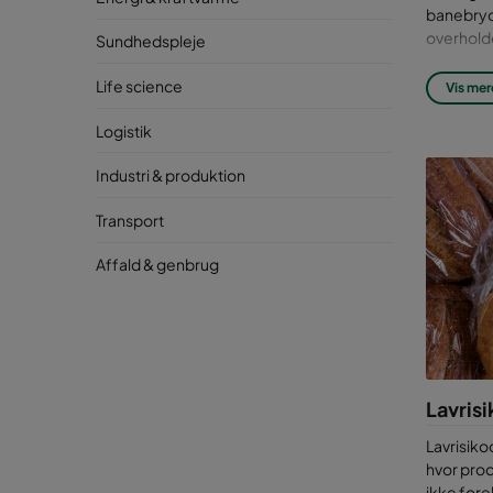
banebryde
overhold
Sundhedspleje
Luft
Life science
Vis mer
fød
Logistik
Her e
Industri & produktion
støvu
Transport
føde
Affald & genbrug
Beg
fin
Fo
Be
Mi
Lev
Lavris
Ove
fød
Lavrisik
Bid
hvor pro
Ma
ikke for