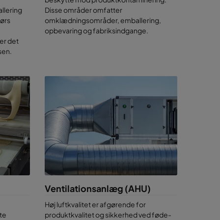
llering
Disse områder omfatter
ylder de
dørs
omklædningsområder, emballering,
opbevaring og fabriksindgange.
er det
sici
sen.
hed
rering og
de
duktet
ngelse af
Ventilationsanlæg (AHU)
ustrien
Høj luftkvalitet er afgørende for
te
produktkvalitet og sikkerhed ved føde-