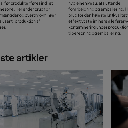
trolpunkter)
, før produkter føres ind i et
hygiejneniveau, afsluttende
termærkning, identifikation og sporbarhed
nezone. Her er der brug for
forarbejdning og emballering. H
 16890 og EN 1822 for garanterede filtreringseffektivitetsniveauer
ftmængder og overtryk-miljøer.
brug for den højeste luftkvalitet t
user til produktion af
effektivt at eliminere alle farer 
rer.
kontaminering under produktio
tilberedning og emballering.
te artikler