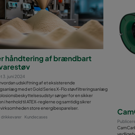
r håndtering af brændbart
varestøv
t 3. juni 2024
vordan udskiftning af et eksisterende
gsanlæg med et Gold Series X-Flo støvfiltreringsanlæg
losionsbeskyttelsesudstyr sørger for en sikker
n i henhold til ATEX-reglerne og samtidig sikrer
virksomheden store energibesparelser.
Cam
drikkevarer
Kundecases
Publicer
CamCarb X
vedligeho