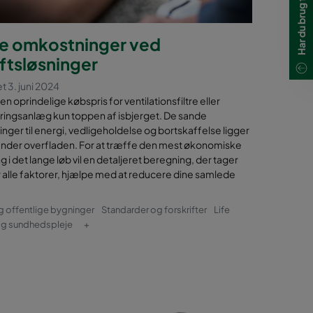
le omkostninger ved
ftsløsninger
t 3. juni 2024
en oprindelige købspris for ventilationsfiltre eller
reringsanlæg kun toppen af isbjerget. De sande
ger til energi, vedligeholdelse og bortskaffelse ligger
 under overfladen. For at træffe den mest økonomiske
g i det lange løb vil en detaljeret beregning, der tager
r alle faktorer, hjælpe med at reducere dine samlede
g offentlige bygninger
Standarder og forskrifter
Life
og sundhedspleje
+