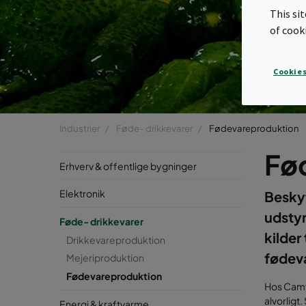
This si
of cook
Cookies
Industrier
Føde- drikkevarer
Fødevareproduktion
Fø
Erhverv & offentlige bygninger
Elektronik
Besky
udstyr
Føde- drikkevarer
kilder
Drikkevareproduktion
fødev
Mejeriproduktion
Fødevareproduktion
Hos Camf
alvorligt.
Energi & kraftvarme