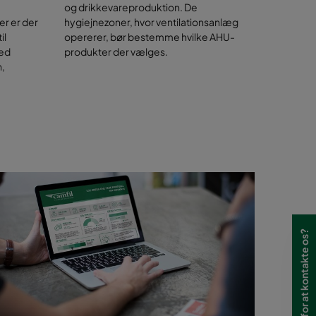
og drikkevareproduktion. De
er er der
hygiejnezoner, hvor ventilationsanlæg
il
opererer, bør bestemme hvilke AHU-
ved
produkter der vælges.
n,
Har du brug for at kontakte os?