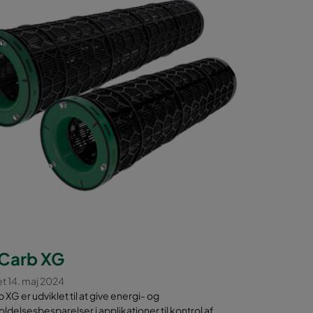
Carb XG
et 14. maj 2024
G er udviklet til at give energi- og
ldelsesbesparelser i applikationer til kontrol af