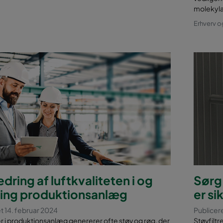
molekylæ
Erhverv o
dring af luftkvaliteten i og
Sørg 
ing produktionsanlæg
er si
t 14. februar 2024
Publicere
 i produktionsanlæg genererer ofte støv og røg, der
Støvfilt