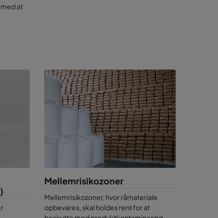
g med at
ira, VOC,
ngelighed
Mellemrisikozoner
t for
)
Mellemrisikozoner, hvor råmateriale
r
opbevares, skal holdes rent for at
beskytte mod produktkontaminering.