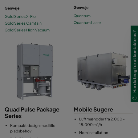
Genveje
Genveje
Quantum
Gold Series X-Flo
Quantum Laser
Gold Series Camtain
Gold Series High Vacuum
Har du brug for at kontakte os?
Quad Pulse Package
Mobile Sugere
Series
Luftmængder fra 2.000 -
18.000 m³/h
Kompakt design med lille
pladsbehov
Nem installation