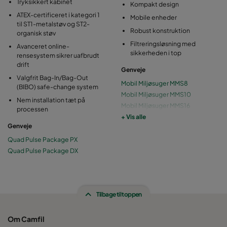
Tryksikkert kabinet
Kompakt design
ATEX-certificeret i kategori 1
Mobile enheder
til ST1-metalstøv og ST2-
Robust konstruktion
organisk støv
Filtreringsløsning med
Avanceret online-
sikkerheden i top
rensesystem sikrer uafbrudt
drift
Genveje
Valgfrit Bag-In/Bag-Out
Mobil Miljøsuger MMS8
(BIBO) safe-change system
Mobil Miljøsuger MMS10
Nem installation tæt på
Mobil Miljøsuger MMS16
processen
Mobil Miljøsuger MMS20
+ Vis alle
Genveje
Mobil Molekylærtrailer
Mobil Modulsuger
Quad Pulse Package PX
Quad Pulse Package DX
Tilbage til toppen
Om Camfil