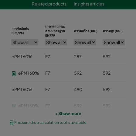
Related products
Insights articles
เกรดแผ่นกรอง
การจัดอันดับ
ตามมาตรฐาน
ความกว้าง (มม.)
ความสูง (มม.)
คว
ISO/PM
EN779
ePM1 60%
F7
287
592
6
ePM1 60%
F7
592
592
6
ePM1 60%
F7
490
592
6
ePM1 60%
F7
592
592
5
+ Show more
ePM1 60%
F7
490
592
5
Pressure drop calculation tool is available