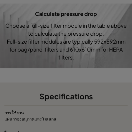
ePM1 60%
F7
287
592
5
Calculate pressure drop
ePM1 85%
592
592
6
Choose a full-size filter module in the table above
to calculate the pressure drop.
ePM1 85%
490
592
6
Full-size filter modules are typically 592x592mm
for bag/panel filters and 610x610mm for HEPA
ePM1 85%
287
592
6
filters.
ePM1 85%
592
592
5
ePM1 85%
490
592
5
Specifications
ePM1 85%
287
592
5
การใช้งาน
แผ่นกรองอนุภาคและโมเลกุล