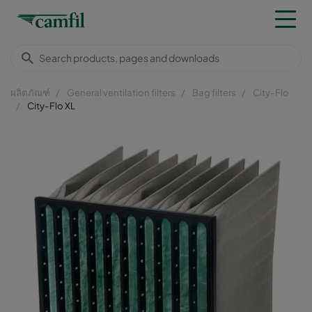
ผลิตภัณฑ์
General ventilation filters
Bag filters
City-Flo
City-Flo XL