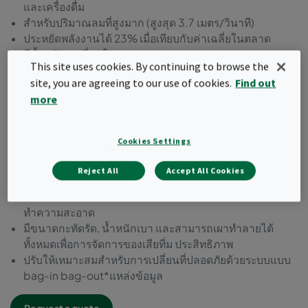
และเครื่องดื่ม
สำหรับปริมาณลมที่สูงมาก (สูงสุด 3.7 เมตร/วินาที)
ประหยัดพลังงานได้ 23% เมื่อเทียบกับค่าเฉลี่ยในตลาด
มีน้ำหนักเบาที่สุดในอุตสาหกรรม
This site uses cookies. By continuing to browse the
เฟรมแข็งแรงและอากาศไม่รั่ว
site, you are agreeing to our use of cookies.
Find out
ปราศจากการรั่ว 100%: ผ่านการทดสอบการสแกนเป็นราย
more
ชิ้น
เป็นผลิตภัณฑ์ที่ถูกสุขลักษณะตามมาตรฐาน VDI 6022 และ
ISO846
Cookies Settings
ผ่านการทดสอบความปลอดภัยทางอาหารตามมาตรฐาน EC
1935:2004
Reject All
Accept All Cookies
ปราศจากสาร BPA, ฟอร์มาลดีไฮด์ และพทาเลต
ผ่านการทดสอบความทนทานต่อการปนเปื้อนและสาร
ทำความสะอาด
มีขนาดกะทัดรัด, น้ำหนักเบา และสามารถเผาทำลายได้
ทั้งหมดเพื่อการจัดการของเสียที่ม ประสิทธิภาพ
ปรับให้เหมาะสมสำหรับการเปลี่ยนที่ปลอดภัยด้วยระบบแบบ
bag-in bag-out*แหล่งข้อมูล
Request a quote