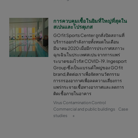
การควบคุมเชื้อในยิมที่ใหญ่ที่สุดใน
สเปนและโปรตุเกส
GO fit Sports Center ถูกสั่งปิดสถานที่
บริการออกกำลังกายทั้งหมดในเดือน
มีนาคม 2020 เมื่อมีการประกาศสภาวะ
ฉุกเฉินในประเทศสเปน จากการแพร่
ระบาดของไวรัส COVID-19. Ingesport
Group ซึ่งเป็นแบรนด์ใหญ่ของ GO fit
brand,ติดต่อเราเพื่อจัดหานวัตกรรม
การกรองอากาศเพื่อลดความเสี่ยงการ
แพร่กระจายเชื้อทางอากาศและลดการ
ติดเชื้อภายในอาคาร
Virus Contamination Control
Commercial and public buildings
Case
studies
+