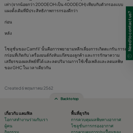
เท่า (จากน้อยกว่า 2000EOH เป็น 4000EOH) เทียบกับตัวกรองแบบ
แผงดั้งเดิมที่มีประสิทธิภาพการกรองดีกว่า
Need to contact us?
ก่อน
หลัง
โซลูชั่นของ Camfil’ นั้นคือการพยายามหลีกเลี่ยงการเกิดตะกรัน การผุ
กร่อนที่เกิดกับ’เครื่องยนต์กังหันแก๊สของลูกค้า และการรักษาความ
เสถียรของผลลัพธ์ที่ได้ และลดปริมาณการใช้เชื้อเพลิงและลดมลพิษ
ของ GHC ในเวลาเดียวกัน
Created 6 พฤษภาคม 2562
Back to top
เกี่ยวกับ แคมฟิล
พื้นที่ธุรกิจ
โอกาสทำงานร่วมกับเรา
การควบคุมมลพิษทางอากาศ
ผู้คน
โซลูชั่นการกรองอากาศ
กิจกรรม
การควบคุมการปนเปื้อนของ