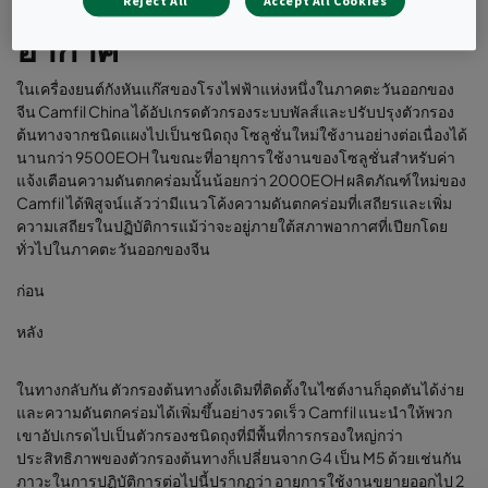
ผลิตภัณฑ์ที่เลือกตามสภาพ
Reject All
Accept All Cookies
อากาศ
ในเครื่องยนต์กังหันแก๊สของโรงไฟฟ้าแห่งหนึ่งในภาคตะวันออกของ
จีน Camfil China ได้อัปเกรดตัวกรองระบบพัลส์และปรับปรุงตัวกรอง
ต้นทางจากชนิดแผงไปเป็นชนิดถุง โซลูชั่นใหม่ใช้งานอย่างต่อเนื่องได้
นานกว่า 9500EOH ในขณะที่อายุการใช้งานของโซลูชั่นสำหรับค่า
แจ้งเตือนความดันตกคร่อมนั้นน้อยกว่า 2000EOH ผลิตภัณฑ์ใหม่ของ
Camfil ได้พิสูจน์แล้วว่ามีแนวโค้งความดันตกคร่อมที่เสถียรและเพิ่ม
ความเสถียรในปฏิบัติการแม้ว่าจะอยู่ภายใต้สภาพอากาศที่เปียกโดย
ทั่วไปในภาคตะวันออกของจีน
ก่อน
หลัง
ในทางกลับกัน ตัวกรองต้นทางดั้งเดิมที่ติดตั้งในไซต์งานก็อุดตันได้ง่าย
และความดันตกคร่อมได้เพิ่มขึ้นอย่างรวดเร็ว Camfil แนะนำให้พวก
เขาอัปเกรดไปเป็นตัวกรองชนิดถุงที่มีพื้นที่การกรองใหญ่กว่า
ประสิทธิภาพของตัวกรองต้นทางก็เปลี่ยนจาก G4 เป็น M5 ด้วยเช่นกัน
ภาวะในการปฏิบัติการต่อไปนี้ปรากฏว่า อายุการใช้งานขยายออกไป 2