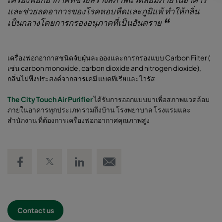
เครื่องฟอกอากาศที่ช่วยสร้างสภาพแวดล้อมภายในอาคาร
และช่วยลดอาการของโรคหอบหืดและภูมิแพ้ ทำให้กลิ่น
เป็นกลางโดยการกรองอนุภาคที่เป็นอันตราย
เครื่องฟอกอากาสชนิดจับฝุ่นละอองและการกรองแบบ Carbon Filter (
เช่น carbon monoxide, carbon dioxide and nitrogen dioxide),
กลิ่นไม่พึงประสงค์จากสารเคมี แบคทีเรียและไวรัส
The City Touch Air Purifier
ได้รับการออกแบบมาเพื่อสภาพแวดล้อม
ภายในอาคารทุกประเภท รวมถึงบ้าน โรงพยาบาล โรงแรมและ
สำนักงาน ที่ต้องการเครื่องฟอกอากาศคุณภาพสูง
Share on Facebook
Share on Twitter
Share on LinkedIn
Email link
Contact us