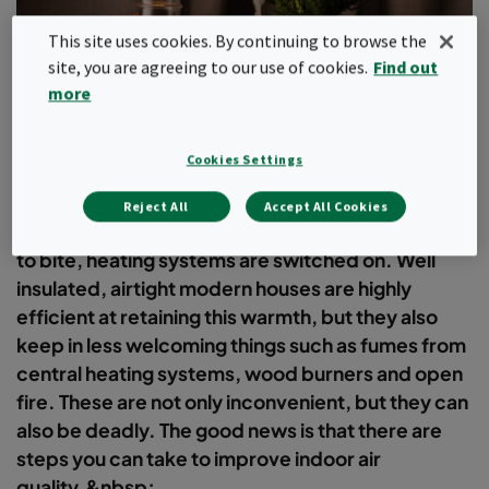
This site uses cookies. By continuing to browse the
site, you are agreeing to our use of cookies.
Find out
more
Cookies Settings
Reject All
Accept All Cookies
As temperatures plummet and winter really starts
to bite, heating systems are switched on. Well
insulated, airtight modern houses are highly
efficient at retaining this warmth, but they also
keep in less welcoming things such as fumes from
central heating systems, wood burners and open
fire. These are not only inconvenient, but they can
also be deadly. The good news is that there are
steps you can take to improve indoor air
quality.&nbsp;