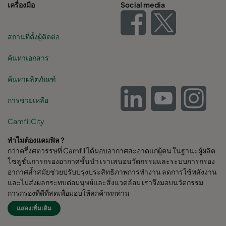
เครื่องมือ
Social media
สถานที่ตั้งผู้ติดต่อ
ค้นหาเอกสาร
ค้นหาผลิตภัณฑ์
การช่วยเหลือ
Camfil City
ทำไมต้องแคมฟิล ?
กว่าครึ่งศตวรรษที่ Camfil ได้มอบอากาศสะอาดแก่ผู้คน ในฐานะผู้ผลิต
โซลูชั่นการกรองอากาศชั้นนำ เราเสนอนวัตกรรมและระบบการกรอง
อากาศล้ำสมัยช่วยปรับปรุงประสิทธิภาพการทำงาน ลดการใช้พลังงาน
และไม่ส่งผลกระทบต่อมนุษย์และสิ่งแวดล้อม เราจึงมอบนวัตกรรม
การกรองที่ดีที่สุดเพื่อมอบให้ลูกค้าทุกท่าน
แสดงเพิ่มเติม
Camfil Group สำนักงานใหญ่ตั้งอยู่ใน Stockholm, Sweden มี
โรงงานผลิตกว่า 30 แห่ง ศูนย์ R&D 6 แห่ง สำนักงานขายใน 26 ประเทศ