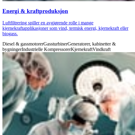
Energi & kraftproduksjon
Luftfiltrering spiller en avgjørende rolle i mange
kjernekraftapplikasjoner som vind, termisk energi, kjernekraft eller
biogass.
Diesel & gassmotorer
Gassturbiner
Generatorer, kabinetter &
bygninger
Industrielle Kompressorer
Kjernekraft
Vindkraft