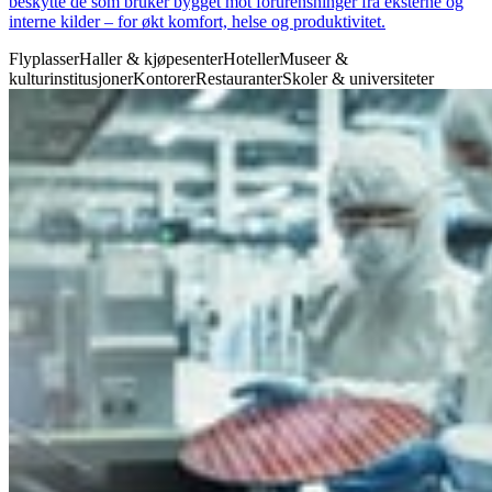
beskytte de som bruker bygget mot forurensninger fra eksterne og
interne kilder – for økt komfort, helse og produktivitet.
Flyplasser
Haller & kjøpesenter
Hoteller
Museer &
kulturinstitusjoner
Kontorer
Restauranter
Skoler & universiteter