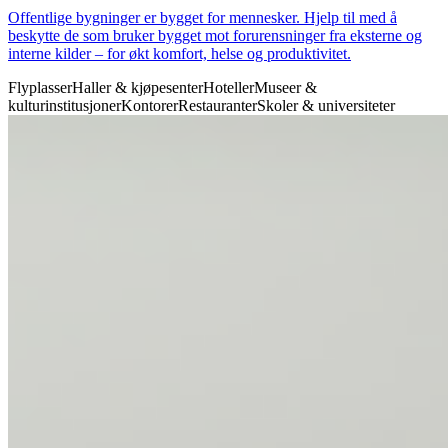
Offentlige bygninger er bygget for mennesker. Hjelp til med å
beskytte de som bruker bygget mot forurensninger fra eksterne og
interne kilder – for økt komfort, helse og produktivitet.
Flyplasser
Haller & kjøpesenter
Hoteller
Museer &
kulturinstitusjoner
Kontorer
Restauranter
Skoler & universiteter