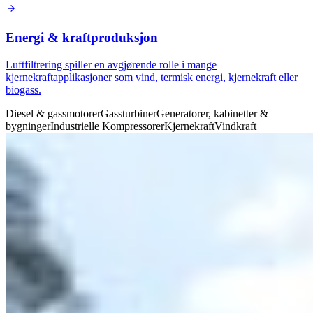
Energi & kraftproduksjon
Luftfiltrering spiller en avgjørende rolle i mange
kjernekraftapplikasjoner som vind, termisk energi, kjernekraft eller
biogass.
Diesel & gassmotorer
Gassturbiner
Generatorer, kabinetter &
bygninger
Industrielle Kompressorer
Kjernekraft
Vindkraft