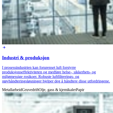
Industri & produksjon
I prosessindustrien kan forurenset luft forstyrre
produksjonseffektiviteten og medføre helse-, sikkerhets- og
miljømessige rosikoer. Robuste luftfiltrerings- og
støvhåndteringsløsninger hjelper deg å håndtere disse utfordringene.
Metallarbeid
Gruvedrift
Olje, gass & kjemikaler
Papir