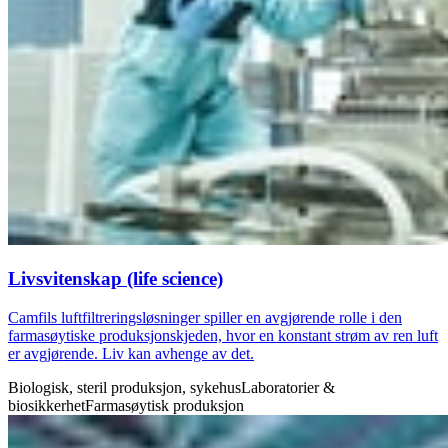
Livsvitenskap (life science)
Camfils luftfiltreringsløsninger spiller en avgjørende rolle i den
farmasøytiske produksjonskjeden, hvor en konstant strøm av ren luft
er avgjørende. Liv kan avhenge av det.
Biologisk, steril produksjon, sykehus
Laboratorier &
biosikkerhet
Farmasøytisk produksjon