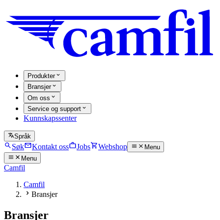
Produkter
Bransjer
Om oss
Service og support
Kunnskapssenter
Språk
Søk
Kontakt oss
Jobs
Webshop
Menu
Menu
Camfil
Camfil
Bransjer
Bransjer