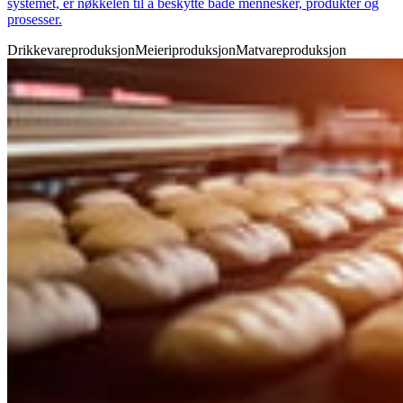
systemet, er nøkkelen til å beskytte både mennesker, produkter og
prosesser.
Drikkevareproduksjon
Meieriproduksjon
Matvareproduksjon