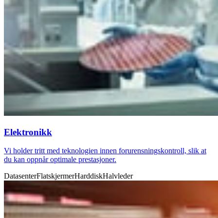
Elektronikk
Vi holder tritt med teknologien innen forurensningskontroll, slik at
du kan oppnår optimale prestasjoner.
Datasenter
Flatskjermer
Harddisk
Halvleder