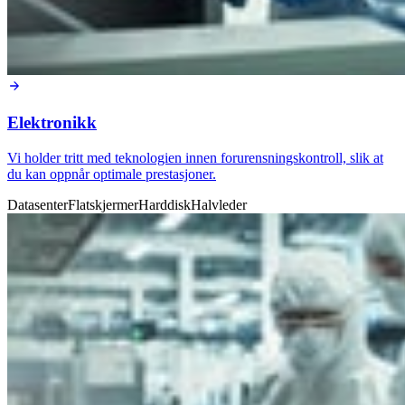
Elektronikk
Vi holder tritt med teknologien innen forurensningskontroll, slik at
du kan oppnår optimale prestasjoner.
Datasenter
Flatskjermer
Harddisk
Halvleder