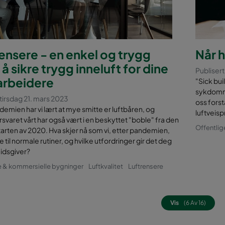
ensere - en enkel og trygg
Når h
å sikre trygg inneluft for dine
Publiser
rbeidere
"Sick bu
sykdomme
 tirsdag 21. mars 2023
oss forst
demien har vi lært at mye smitte er luftbåren, og
luftveis
varet vårt har også vært i en beskyttet "boble" fra den
Offentlig
 starten av 2020. Hva skjer nå som vi, etter pandemien,
e til normale rutiner, og hvilke utfordringer gir det deg
idsgiver?
e & kommersielle bygninger
Luftkvalitet
Luftrensere
Vis
(6 Av 16)