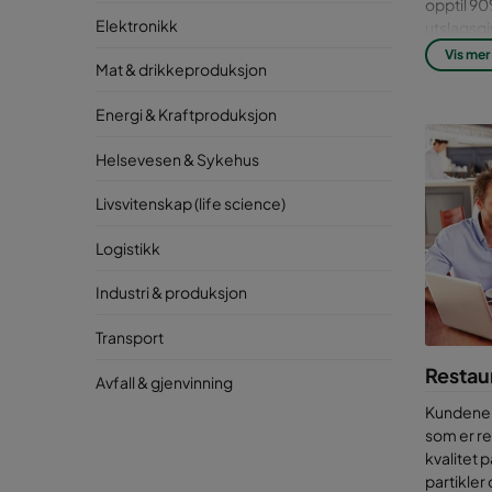
opptil 90
Elektronikk
utslagsgi
Vis mer
Utf
Mat & drikkeproduksjon
En 
Energi & Kraftproduksjon
for
Helsevesen & Sykehus
ho
Luk
Livsvitenskap (life science)
luf
Logistikk
Mug
ro
Industri & produksjon
Økt
Transport
For
Restau
møt
Avfall & gjenvinning
Kundene 
Ford
som er re
kvalitet 
Camfils en
partikler