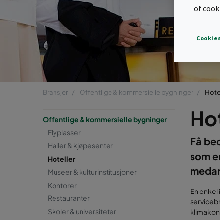
of cook
Cookies
Bransjer
Offentlige & kommersielle bygninger
Hote
Hot
Offentlige & kommersielle bygninger
Flyplasser
Få bed
Haller & kjøpesenter
som en
Hoteller
medar
Museer & kulturinstitusjoner
Kontorer
En enkel i
Restauranter
servicebr
Skoler & universiteter
klimakont