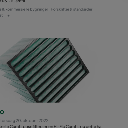
 R&D i Camfil.
e & kommersielle bygninger
Forskrifter & standarder
et
+
lo
t torsdag 20. oktober 2022
nserte Camfil posefilterserien Hi-Flo Camfil, og dette har