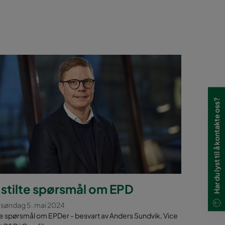
Har du lyst til å kontakte oss?
 stilte spørsmål om EPD
t søndag 5. mai 2024
te spørsmål om EPDer - besvart av Anders Sundvik, Vice