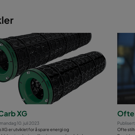
ler
arb XG
Ofte
 mandag 10. juli 2023
Publiser
G er utviklet for å spare energi og
Ofte stil