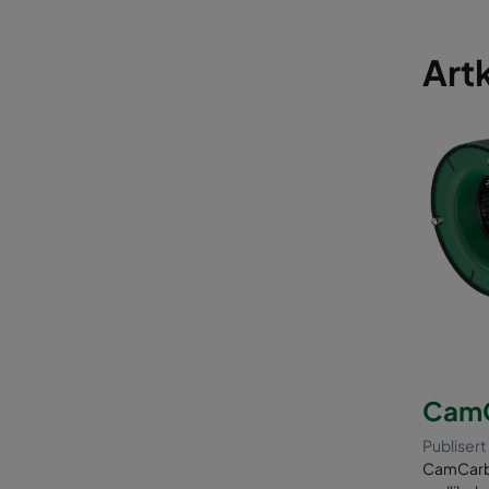
Artk
CamC
Publisert
CamCarb X