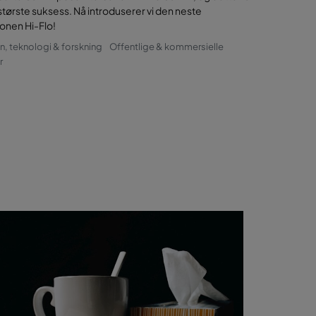
største suksess. Nå introduserer vi den neste
onen Hi-Flo!
n, teknologi & forskning
Offentlige & kommersielle
r