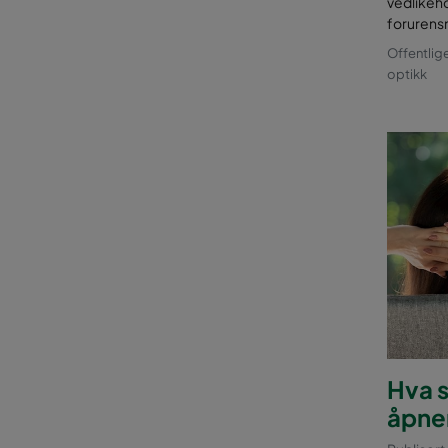
vedlikeh
forurensn
Offentlig
optikk
Hva s
åpne