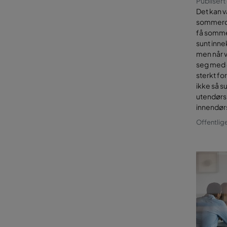
Publisert
Det kan v
sommerdag
få sommer
sunt inne
men når vi
seg med d
sterkt fo
ikke så s
utendørs 
innendør
Offentlig