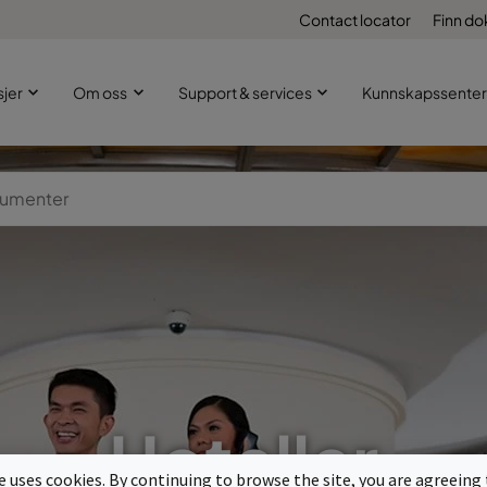
Contact locator
Finn d
sjer
Om oss
Support & services
Kunnskapssenter
Hoteller
te uses cookies. By continuing to browse the site, you are agreeing 