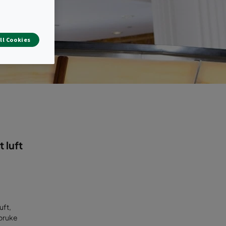
ll Cookies
 luft
uft,
 bruke