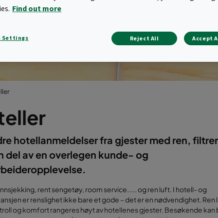
ies.
Find out more
 Settings
Reject All
Accept A
ller
eller
re hotellanmeldelser fra gjester med ren, filtrert
 del av en overlegen kunde- og
beideropplevelse.
nnsjekking, rent sengetøy, room service..... og ren luft. I hotell- og
ansjen er renslighet ikke bare et gode – det er en nødvendighet. Ren l
roll og komfort rangeres høyt av hotellenes gjester. Besøkende kan