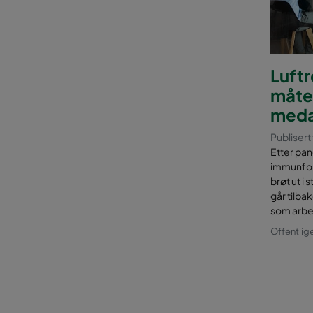
Luftr
måte 
meda
Publisert
Etter pan
immunfors
brøt ut i
går tilbak
som arbe
Offentlig