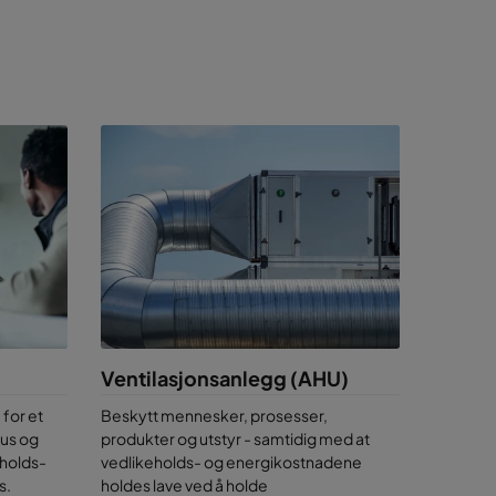
ller
n på
aker
 møbler i
ng.
ing,
Ventilasjonsanlegg (AHU)
for et
Beskytt mennesker, prosesser,
r
irus og
produkter og utstyr - samtidig med at
eholds-
vedlikeholds- og energikostnadene
ere
s.
holdes lave ved å holde