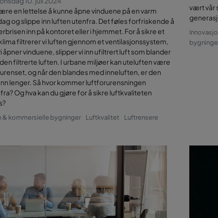
 onsdag 10. juli 2024
vært vår 
ære en lettelse å kunne åpne vinduene på en varm
generasj
 og slippe inn luften utenfra. Det føles forfriskende å
brisen inn på kontoret eller i hjemmet. For å sikre et
Innovasjo
klima filtrerer vi luften gjennom et ventilasjonssystem,
bygninge
 åpner vinduene, slipper vi inn ufiltrert luft som blander
en filtrerte luften. I urbane miljøer kan uteluften være
rurenset, og når den blandes med inneluften, er den
unn lenger. Så hvor kommer luftforurensningen
fra? Og hva kan du gjøre for å sikre luftkvaliteten
s?
e & kommersielle bygninger
Luftkvalitet
Luftrensere