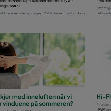
oldskostnader i applikasjoner med molekylær
President
ingskontroll.
Offentlig
e & kommersielle bygninger
Mat & drikke
Elektronikk og
Luftkvalit
kjer med inneluften når vi
Hi-F
r vinduene på sommeren?
Publiser
I 1969 la