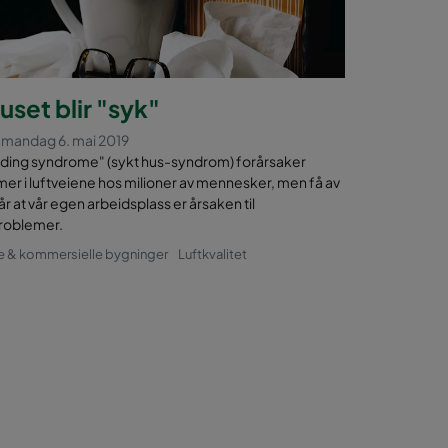
uset blir "syk"
t mandag 6. mai 2019
ilding syndrome" (sykt hus-syndrom) forårsaker
r i luftveiene hos milioner av mennesker, men få av
år at vår egen arbeidsplass er årsaken til
problemer.
e & kommersielle bygninger
Luftkvalitet