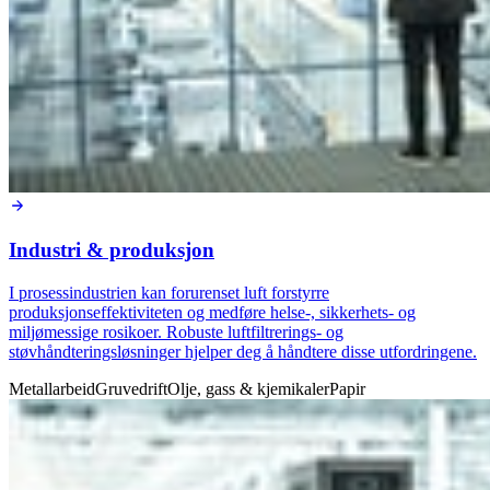
Industri & produksjon
I prosessindustrien kan forurenset luft forstyrre
produksjonseffektiviteten og medføre helse-, sikkerhets- og
miljømessige rosikoer. Robuste luftfiltrerings- og
støvhåndteringsløsninger hjelper deg å håndtere disse utfordringene.
Metallarbeid
Gruvedrift
Olje, gass & kjemikaler
Papir