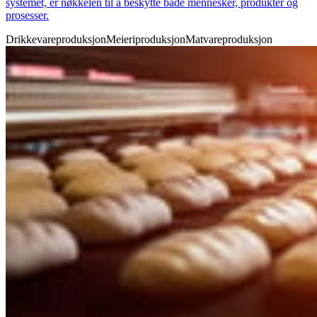
systemet, er nøkkelen til å beskytte både mennesker, produkter og
prosesser.
Drikkevareproduksjon
Meieriproduksjon
Matvareproduksjon