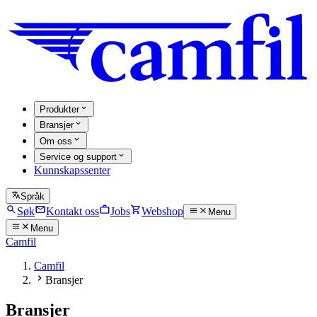
Produkter
Bransjer
Om oss
Service og support
Kunnskapssenter
Språk
Søk
Kontakt oss
Jobs
Webshop
Menu
Menu
Camfil
Camfil
Bransjer
Bransjer