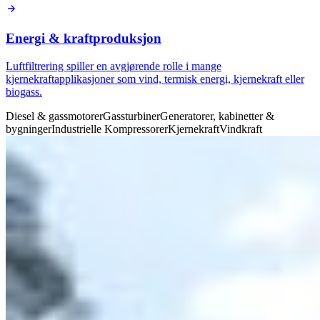
Energi & kraftproduksjon
Luftfiltrering spiller en avgjørende rolle i mange
kjernekraftapplikasjoner som vind, termisk energi, kjernekraft eller
biogass.
Diesel & gassmotorer
Gassturbiner
Generatorer, kabinetter &
bygninger
Industrielle Kompressorer
Kjernekraft
Vindkraft