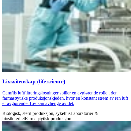
Livsvitenskap (life science)
Camfils luftfiltreringsløsninger spiller en avgjørende rolle i den
farmasøytiske produksjonskjeden, hvor en konstant strøm av ren luft
er avgjørende. Liv kan avhenge av det.
Biologisk, steril produksjon, sykehus
Laboratorier &
biosikkerhet
Farmasøytisk produksjon