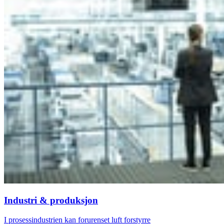
Industri & produksjon
I prosessindustrien kan forurenset luft forstyrre