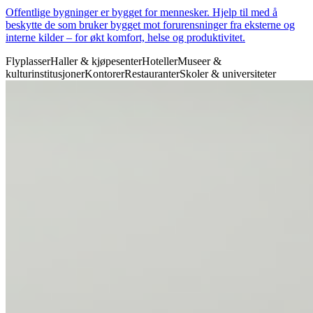
Offentlige bygninger er bygget for mennesker. Hjelp til med å
beskytte de som bruker bygget mot forurensninger fra eksterne og
interne kilder – for økt komfort, helse og produktivitet.
Flyplasser
Haller & kjøpesenter
Hoteller
Museer &
kulturinstitusjoner
Kontorer
Restauranter
Skoler & universiteter