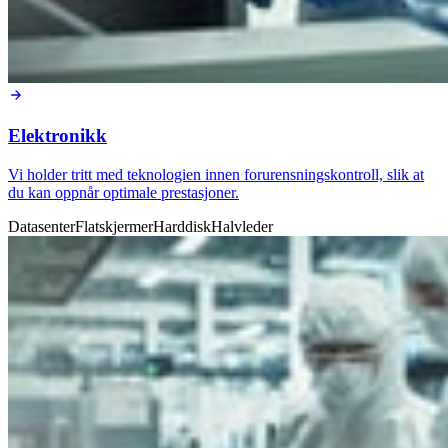
Elektronikk
Vi holder tritt med teknologien innen forurensningskontroll, slik at
du kan oppnår optimale prestasjoner.
Datasenter
Flatskjermer
Harddisk
Halvleder