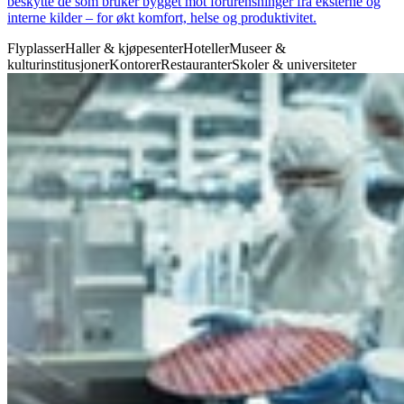
beskytte de som bruker bygget mot forurensninger fra eksterne og
interne kilder – for økt komfort, helse og produktivitet.
Flyplasser
Haller & kjøpesenter
Hoteller
Museer &
kulturinstitusjoner
Kontorer
Restauranter
Skoler & universiteter