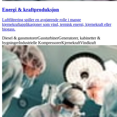
Energi & kraftproduksjon
Luftfiltrering spiller en avgjørende rolle i mange
kjernekraftapplikasjoner som vind, termisk energi, kjernekraft eller
biogass.
Diesel & gassmotorer
Gassturbiner
Generatorer, kabinetter &
bygninger
Industrielle Kompressorer
Kjernekraft
Vindkraft