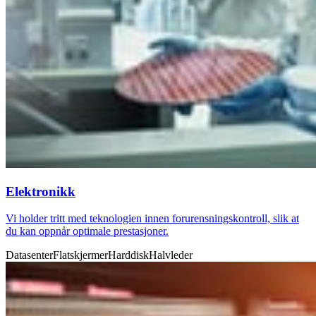
Elektronikk
Vi holder tritt med teknologien innen forurensningskontroll, slik at
du kan oppnår optimale prestasjoner.
Datasenter
Flatskjermer
Harddisk
Halvleder