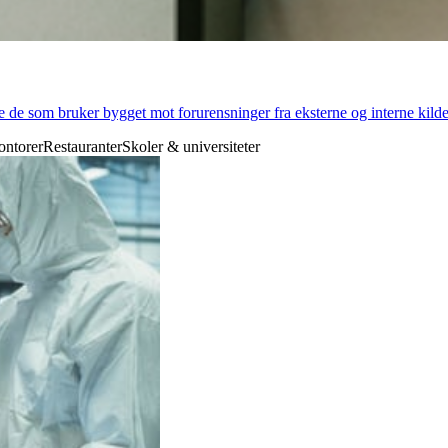
 de som bruker bygget mot forurensninger fra eksterne og interne kilder
ontorer
Restauranter
Skoler & universiteter