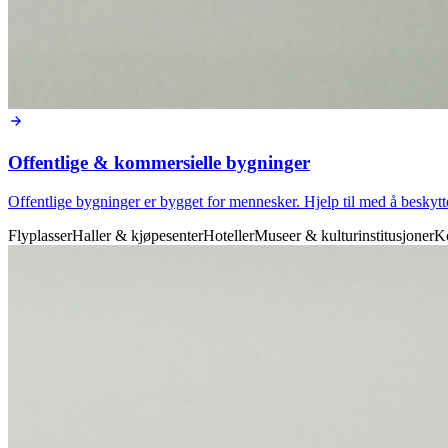
Offentlige & kommersielle bygninger
Offentlige bygninger er bygget for mennesker. Hjelp til med å beskytte
Flyplasser
Haller & kjøpesenter
Hoteller
Museer & kulturinstitusjoner
K