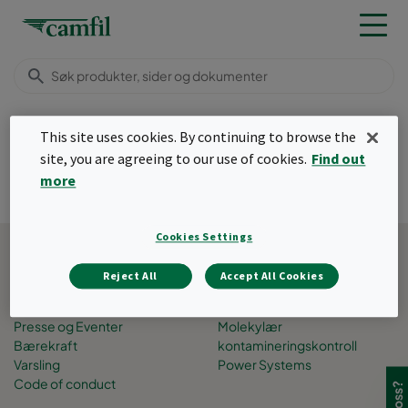
Support & services
Support
AirImage 2
This site uses cookies. By continuing to browse the
Meny
site, you are agreeing to our use of cookies.
Find out
more
AirImage 2.0
Tilbake til toppen
Cookies Settings
Om Camfil
Forretningsområder
Reject All
Accept All Cookies
Karrieremuligheter
Air Pollution Control
Menneskene
Filtreringsløsninger
Presse og Eventer
Molekylær
Bærekraft
kontamineringskontroll
Varsling
Power Systems
Code of conduct