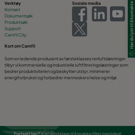
Har du lyst til å kontakte oss?
Verktøy
Sosiale media
Kontakt
Dokumentsøk
Produktsøk
Support
Camfil City
Kort om Camfil
Som en ledende produsent av førsteklasses renluftsløsninger
tilbyr vi kommersielle og industrielle luftfiltreringsløsninger som
bedrer produktiviteten og beskytter utstyr, minimerer
energiforbruket og forbedrer menneskers helse og miljø.
Fortsatt her?
Vi er alltid klare til å snakke filter med deg!