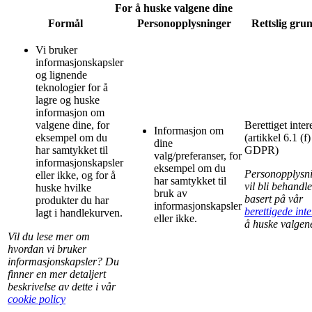
For å huske valgene dine
Formål
Personopplysninger
Rettslig gru
Vi bruker
informasjonskapsler
og lignende
teknologier for å
lagre og huske
informasjon om
valgene dine, for
Berettiget inter
Informasjon om
eksempel om du
(artikkel 6.1 (f)
dine
har samtykket til
GDPR)
valg/preferanser, for
informasjonskapsler
eksempel om du
Personopplysn
eller ikke, og for å
har samtykket til
vil bli behandle
huske hvilke
bruk av
basert på vår
produkter du har
informasjonskapsler
berettigede inte
lagt i handlekurven.
eller ikke.
å huske valgen
Vil du lese mer om
hvordan vi bruker
informasjonskapsler? Du
finner en mer detaljert
beskrivelse av dette i vår
cookie policy