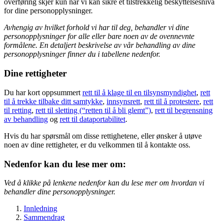
overføring skjer kun når vi kan sikre et tilstrekkelig beskyttelsesnivå
for dine personopplysninger.
Avhengig av hvilket forhold vi har til deg, behandler vi dine
personopplysninger for alle eller bare noen av de ovennevnte
formålene. En detaljert beskrivelse av vår behandling av dine
personopplysninger finner du i tabellene nedenfor.
Dine rettigheter
Du har kort oppsummert
rett til å klage til en tilsynsmyndighet
,
rett
til å trekke tilbake ditt samtykke
,
innsynsrett
,
rett til å protestere
,
rett
til retting
,
rett til sletting (“retten til å bli glemt”)
,
rett til begrensning
av behandling
og
rett til dataportabilitet
.
Hvis du har spørsmål om disse rettighetene, eller ønsker å utøve
noen av dine rettigheter, er du velkommen til å kontakte oss.
Nedenfor kan du lese mer om:
Ved å klikke på lenkene nedenfor kan du lese mer om hvordan vi
behandler dine personopplysninger.
Innledning
Sammendrag