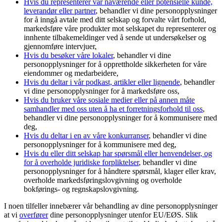
Hvis du representerer vår nåværende eller potensielle kunde,
leverandør eller partner
, behandler vi dine personopplysninger
for å inngå avtale med ditt selskap og forvalte vårt forhold,
markedsføre våre produkter mot selskapet du representerer og
innhente tilbakemeldinger ved å sende ut undersøkelser og
gjennomføre intervjuer,
Hvis du besøker våre lokaler
, behandler vi dine
personopplysninger for å opprettholde sikkerheten for våre
eiendommer og medarbeidere,
Hvis du deltar i vår podkast, artikler eller lignende
, behandler
vi dine personopplysninger for å markedsføre oss,
Hvis du bruker våre sosiale medier eller på annen måte
samhandler med oss uten å ha et forretningsforhold til oss
,
behandler vi dine personopplysninger for å kommunisere med
deg,
Hvis du deltar i en av våre konkurranser
, behandler vi dine
personopplysninger for å kommunisere med deg,
Hvis du eller ditt selskap har spørsmål eller henvendelser, og
for å overholde juridiske forpliktelser
, behandler vi dine
personopplysninger for å håndtere spørsmål, klager eller krav,
overholde markedsføringslovgivning og overholde
bokførings- og regnskapslovgivning.
I noen tilfeller innebærer vår behandling av dine personopplysninger
at vi
overfører
dine personopplysninger utenfor EU/EØS. Slik