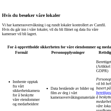
Hvis du besøker våre lokaler
Vi har kameraovervåkning i og rundt lokaler kontrollert av Camfil.
Hvis du går inn i våre lokaler, vil du bli filmet og data fra våre
kameraer vil bli lagret.
For å opprettholde sikkerheten for våre eiendommer og meda
Formål
Personopplysninger
Rettsli
Berettiget
(Artikkel 
GDPR)
Personop
Innhente opptak
vil bli be
fra vårt
basert på
Data bestående av bilder og
sikkerhetskamera
berettige
film av deg i vårt
for å beskytte
å beskytt
kameraovervåkingsmateriale
våre eiendommer
medarbei
og medarbeidere
våre loka
uvedkom