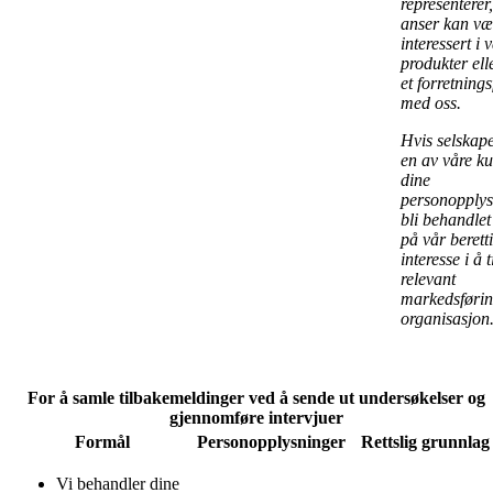
representerer
anser kan væ
interessert i 
produkter ell
et forretning
med oss.
Hvis selskapet
en av våre ku
dine
personopplys
bli behandlet
på vår berett
interesse i å t
relevant
markedsføring
organisasjon
For å samle tilbakemeldinger ved å sende ut undersøkelser og
gjennomføre intervjuer
Formål
Personopplysninger
Rettslig grunnlag
Vi behandler dine