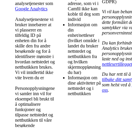
GDPR)
analysetjenester som
adresse, som vi i
Google Analytics
Camfil ikke kan
Vi vil kun behan
koble til deg som
personopplysnin
Analysetjenestene vi
individ
dette formålet 
bruker innebærer at
Informasjon om
samtykker via v
vi plasserer en
din
personverninnsti
tilfeldig ID på
enhet/nettleser
enheten din for å
(hvilket område i
Du kan forhindr
skille den fra andre
landet du bruker
Analytics bruke
besøkende og for å
nettstedet og
personopplysnin
identifisere mønstre i
nettbutikken fra
laste ned og inst
hvordan nettstedet og
og hvilken
nettlesertillegge
nettbutikken brukes.
skjermoppløsning
Vi vil imidlertid ikke
du har)
Du har rett til å
vite hvem du er
Informasjon om
tilbake ditt sam
dine aktiviteter på
som helst ved å
Personopplysningene
nettstedet og i
oss
.
vi samler inn vil for
nettbutikken
eksempel bli brukt til
å optimalisere
funksjoner og
tilpasse nettstedet og
nettbutikken til våre
besøkende