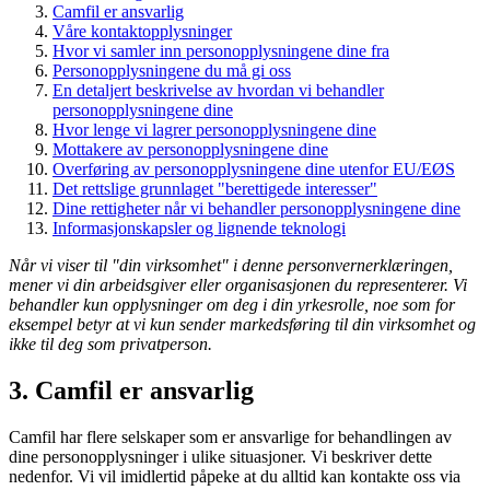
Camfil er ansvarlig
Våre kontaktopplysninger
Hvor vi samler inn personopplysningene dine fra
Personopplysningene du må gi oss
En detaljert beskrivelse av hvordan vi behandler
personopplysningene dine
Hvor lenge vi lagrer personopplysningene dine
Mottakere av personopplysningene dine
Overføring av personopplysningene dine utenfor EU/EØS
Det rettslige grunnlaget "berettigede interesser"
Dine rettigheter når vi behandler personopplysningene dine
Informasjonskapsler og lignende teknologi
Når vi viser til "din virksomhet" i denne personvernerklæringen,
mener vi din arbeidsgiver eller organisasjonen du representerer. Vi
behandler kun opplysninger om deg i din yrkesrolle, noe som for
eksempel betyr at vi kun sender markedsføring til din virksomhet og
ikke til deg som privatperson.
3. Camfil er ansvarlig
Camfil har flere selskaper som er ansvarlige for behandlingen av
dine personopplysninger i ulike situasjoner. Vi beskriver dette
nedenfor. Vi vil imidlertid påpeke at du alltid kan kontakte oss via