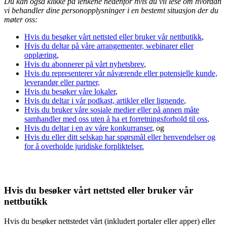
Du kan også klikke på lenkene nedenfor hvis du vil lese om hvordan
vi behandler dine personopplysninger i en bestemt situasjon der du
møter oss:
Hvis du besøker vårt nettsted eller bruker vår nettbutikk
,
Hvis du deltar på våre arrangementer, webinarer eller
opplæring
,
Hvis du abonnerer på vårt nyhetsbrev
,
Hvis du representerer vår nåværende eller potensielle kunde,
leverandør eller partner,
Hvis du besøker våre lokaler
,
Hvis du deltar i vår podkast, artikler eller lignende
,
Hvis du bruker våre sosiale medier eller på annen måte
samhandler med oss uten å ha et forretningsforhold til oss
,
Hvis du deltar i en av våre konkurranser
, og
Hvis du eller ditt selskap har spørsmål eller henvendelser og
for å overholde juridiske forpliktelser.
Hvis du besøker vårt nettsted eller bruker vår
nettbutikk
Hvis du besøker nettstedet vårt (inkludert portaler eller apper) eller