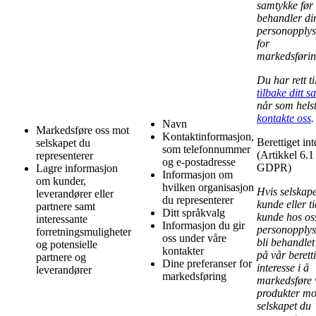
samtykke før 
behandler di
personopplys
for
markedsførin
Du har rett ti
tilbake ditt 
når som hels
kontakte oss
.
Navn
Markedsføre oss mot
Kontaktinformasjon,
Berettiget int
selskapet du
som telefonnummer
(Artikkel 6.1 
representerer
og e-postadresse
GDPR)
Lagre informasjon
Informasjon om
om kunder,
hvilken organisasjon
Hvis selskapet
leverandører eller
du representerer
kunde eller ti
partnere samt
Ditt språkvalg
kunde hos oss
interessante
Informasjon du gir
personopplys
forretningsmuligheter
oss under våre
bli behandlet
og potensielle
kontakter
på vår berett
partnere og
Dine preferanser for
interesse i å
leverandører
markedsføring
markedsføre 
produkter mo
selskapet du