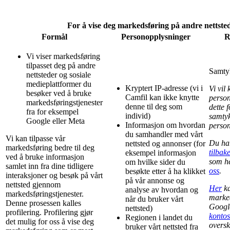
For å vise deg markedsføring på andre nettste
Formål
Personopplysninger
R
Vi viser markedsføring
tilpasset deg på andre
Samtyk
nettsteder og sosiale
medieplattformer du
Kryptert IP-adresse (vi i
Vi vil
besøker ved å bruke
Camfil kan ikke knytte
person
markedsføringstjenester
denne til deg som
dette 
fra for eksempel
individ)
samtyk
Google eller Meta
Informasjon om hvordan
person
du samhandler med vårt
Vi kan tilpasse vår
Du har
nettsted og annonser (for
markedsføring bedre til deg
tilbak
eksempel informasjon
ved å bruke informasjon
som he
om hvilke sider du
samlet inn fra dine tidligere
oss
.
besøkte etter å ha klikket
interaksjoner og besøk på vårt
på vår annonse og
nettsted gjennom
Her
ka
analyse av hvordan og
markedsføringstjenester.
marked
når du bruker vårt
Denne prosessen kalles
Googl
nettsted)
profilering. Profilering gjør
kontos
Regionen i landet du
det mulig for oss å vise deg
oversk
bruker vårt nettsted fra