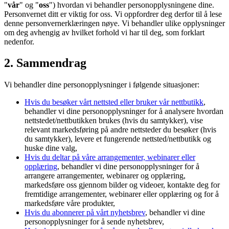
"
vår
" og "
oss
") hvordan vi behandler personopplysningene dine.
Personvernet ditt er viktig for oss. Vi oppfordrer deg derfor til å lese
denne personvernerklæringen nøye. Vi behandler ulike opplysninger
om deg avhengig av hvilket forhold vi har til deg, som forklart
nedenfor.
2. Sammendrag
Vi behandler dine personopplysninger i følgende situasjoner:
Hvis du besøker vårt nettsted eller bruker vår nettbutikk
,
behandler vi dine personopplysninger for å analysere hvordan
nettstedet/nettbutikken brukes (hvis du samtykker), vise
relevant markedsføring på andre nettsteder du besøker (hvis
du samtykker), levere et fungerende nettsted/nettbutikk og
huske dine valg,
Hvis du deltar på våre arrangementer, webinarer eller
opplæring
, behandler vi dine personopplysninger for å
arrangere arrangementer, webinarer og opplæring,
markedsføre oss gjennom bilder og videoer, kontakte deg for
fremtidige arrangementer, webinarer eller opplæring og for å
markedsføre våre produkter,
Hvis du abonnerer på vårt nyhetsbrev
, behandler vi dine
personopplysninger for å sende nyhetsbrev,