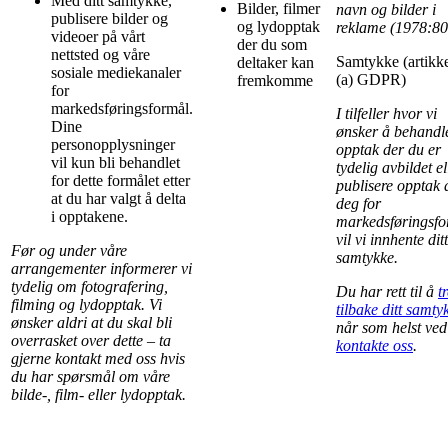
Med ditt samtykke,
Bilder, filmer
navn og bilder i
publisere bilder og
og lydopptak
reklame (1978:80
videoer på vårt
der du som
nettsted og våre
Samtykke (artikke
deltaker kan
sosiale mediekanaler
(a) GDPR)
fremkomme
for
markedsføringsformål.
I tilfeller hvor vi
Dine
ønsker å behandl
personopplysninger
opptak der du er
vil kun bli behandlet
tydelig avbildet el
for dette formålet etter
publisere opptak 
at du har valgt å delta
deg for
i opptakene.
markedsføringsfo
vil vi innhente ditt
Før og under våre
samtykke.
arrangementer informerer vi
tydelig om fotografering,
Du har rett til å
t
filming og lydopptak. Vi
tilbake ditt samty
ønsker aldri at du skal bli
når som helst ved
overrasket over dette – ta
kontakte oss
.
gjerne kontakt med oss hvis
du har spørsmål om våre
bilde-, film- eller lydopptak.