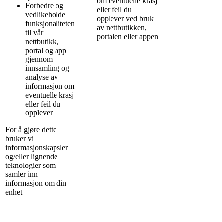
om eventuelle krasj
Forbedre og
eller feil du
vedlikeholde
opplever ved bruk
funksjonaliteten
av nettbutikken,
til vår
portalen eller appen
nettbutikk,
portal og app
gjennom
innsamling og
analyse av
informasjon om
eventuelle krasj
eller feil du
opplever
For å gjøre dette
bruker vi
informasjonskapsler
og/eller lignende
teknologier som
samler inn
informasjon om din
enhet