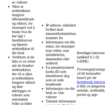
av videoer
Sikre at
nettbutikken
fungerer
tilfredsstillende
og sikkert, for
IP-adresse, inkludert
eksempel ved å
hvilket land
huske hva du
internettforbindelsen
har lagt i
kommer fra
handlekurven
Informasjon om din
og tilpasse
enhet, for eksempel
nettbutikken til
type enhet, som
din bruk
Berettiget interesse
mobiltelefon,
Verifisere at du
(artikkel 6.1 (f)
datamaskin eller
ikke er en robot
GDPR)
nettbrett
når du besøker
En pseudonymisert
Personopplysning
nettbutikken,
konto-ID som
vil bli behandlet
det vil si sikre
identifiserer deg
basert på vår
at nettbutikken
som en unik
berettigede interes
fungerer sikkert
besøkende
å tilby en fungeren
og ikke
Informasjon om din
nettside, nettbutikk
ødelegges av
bruk av våre
portal og app.
roboter som
videoer
automatisk
Teknisk informasjon
fyller ut felter