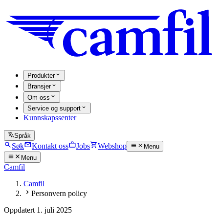
Produkter
Bransjer
Om oss
Service og support
Kunnskapssenter
Språk
Søk
Kontakt oss
Jobs
Webshop
Menu
Menu
Camfil
Camfil
Personvern policy
Oppdatert 1. juli 2025