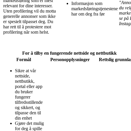
markedsføring som er mest
"Annon
Informasjon som
relevant for dine interesser.
du vel
markedsføringstjenestene
Uten profilering vil du motta
marked
har om deg fra før
generelle annonser som ikke
se på
er spesielt tilpasset deg. Du
Insta
har rett til å protestere mot
profilering når som helst.
For å tilby en fungerende nettside og nettbutikk
Formål
Personopplysninger
Rettslig grunnla
Sikre at vår
nettside,
nettbutikk,
portal eller app
du bruker
fungerer
tilfredsstillende
og sikkert, og
tilpasse den til
din enhet
Gjøre det mulig
for deg å spille