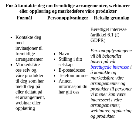
For å kontakte deg om fremtidige arrangementer, webinarer
eller opplæring og markedsføre våre produkter
Formål
Personopplysninger
Rettslig grunnlag
Berettiget interesse
(artikkel 6.1 (f)
Kontakte deg
GDPR)
med
invitasjoner til
Personopplysningene
fremtidige
Navn
vil bli behandlet
arrangementer
Stilling i ditt
basert på vår
Markedsføre
selskap
berettigede interesse
i
oss selv og
E-postadresse
å kontakte og
våre produkter
Telefonnummer
markedsføre våre
til deg som har
Annen
arrangementer og
meldt deg på
informasjon du
produkter til personer
eller deltatt på
har gitt oss
vi mener kan være
et arrangement,
interessert i våre
webinar eller
arrangementer,
opplæring
webinarer, opplæring
og produkter.