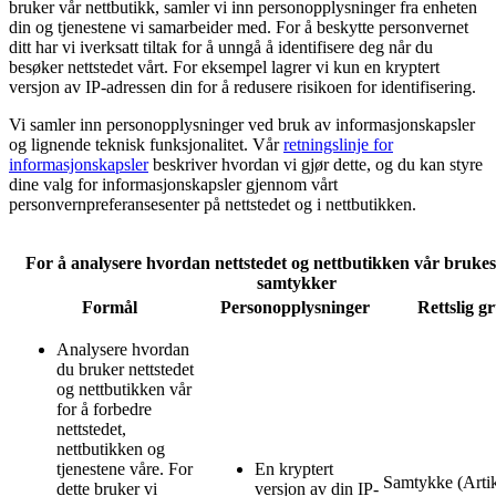
bruker vår nettbutikk, samler vi inn personopplysninger fra enheten
din og tjenestene vi samarbeider med. For å beskytte personvernet
ditt har vi iverksatt tiltak for å unngå å identifisere deg når du
besøker nettstedet vårt. For eksempel lagrer vi kun en kryptert
versjon av IP-adressen din for å redusere risikoen for identifisering.
Vi samler inn personopplysninger ved bruk av informasjonskapsler
og lignende teknisk funksjonalitet. Vår
retningslinje for
informasjonskapsler
beskriver hvordan vi gjør dette, og du kan styre
dine valg for informasjonskapsler gjennom vårt
personvernpreferansesenter på nettstedet og i nettbutikken.
For å analysere hvordan nettstedet og nettbutikken vår brukes
samtykker
Formål
Personopplysninger
Rettslig g
Analysere hvordan
du bruker nettstedet
og nettbutikken vår
for å forbedre
nettstedet,
nettbutikken og
tjenestene våre. For
En kryptert
Samtykke (Artik
dette bruker vi
versjon av din IP-