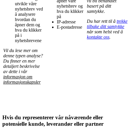
åpner våre
vil bli behandlet
utvikle våre
nyhetsbrev og
basert på ditt
nyhetsbrev ved
hva du klikker
samtykke.
å analysere
på
hvordan du
Du har rett til å
trekke
IP-adresse
åpner dem og
tilbake ditt samtykke
E-postadresse
hva du klikker
når som helst ved å
på i
kontakte oss
.
nyhetsbrevene
Vil du lese mer om
denne typen analyse?
Du finner en mer
detaljert beskrivelse
av dette i vår
informasjon om
informasjonskapsler
Hvis du representerer vår nåværende eller
potensielle kunde, leverandør eller partner