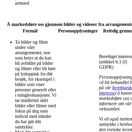
nettsted
Å markedsføre oss gjennom bilder og videoer fra arrangement
Formål
Personopplysninger
Rettslig grunn
Ta bilder og filme
under våre
arrangementer, noe
Berettiget interes
som betyr at du kan
(artikkel 6.1 (f)
bli avbildet på bilder
GDPR)
og filmer eller bli hørt
på lydopptak fra ditt
Personopplysnin
besøk, for eksempel i
vil bli behandlet 
bilder som viser
på vår
berettiged
personer generelt eller
interesse
i å kunne
i minglesituasjoner. Vi
markedsføre oss 
tar imidlertid aldri
informere om vår
bilder eller filmer med
virksomhet
.
fokus på deg som
individ med mindre
Vi vil også innhen
du har gitt ditt
samtykke i henhol
samtykke.
den svenske love