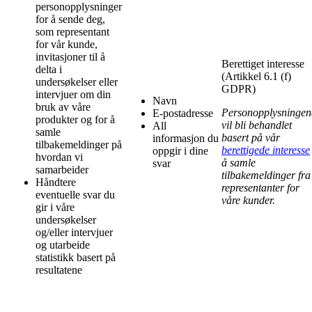
personopplysninger
for å sende deg,
som representant
for vår kunde,
invitasjoner til å
Berettiget interesse
delta i
(Artikkel 6.1 (f)
undersøkelser eller
GDPR)
intervjuer om din
Navn
bruk av våre
Personopplysningen
E-postadresse
produkter og for å
vil bli behandlet
All
samle
basert på vår
informasjon du
tilbakemeldinger på
berettigede interesse
oppgir i dine
hvordan vi
å samle
svar
samarbeider
tilbakemeldinger fra
Håndtere
representanter for
eventuelle svar du
våre kunder.
gir i våre
undersøkelser
og/eller intervjuer
og utarbeide
statistikk basert på
resultatene