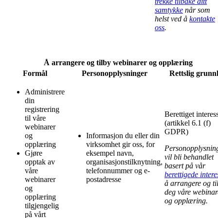
trekke tilbake ditt
samtykke
når som
helst ved å
kontakte
oss
.
Å arrangere og tilby webinarer og opplæring
Formål
Personopplysninger
Rettslig grunn
Administrere
din
registrering
Berettiget interes
til våre
(artikkel 6.1 (f)
webinarer
GDPR)
og
Informasjon du eller din
opplæring
virksomhet gir oss, for
Personopplysnin
Gjøre
eksempel navn,
vil bli behandlet
opptak av
organisasjonstilknytning,
basert på vår
våre
telefonnummer og e-
berettigede intere
webinarer
postadresse
å arrangere og ti
og
deg våre webinar
opplæring
og opplæring.
tilgjengelig
på vårt