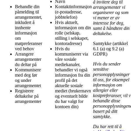
Navn
å invitere deg til
Behandle din
Kontaktinformasjon
arrangementer vi
påmelding til
(e-postadresse,
organiserer og som
arrangementet,
jobbtelefon)
vi mener er av
inkludert å
Hvis aktuelt,
interesse for deg,
innhente
informasjon om din
samt å håndtere din
informasjon
rolle (selskap,
deltakelse
.
om
stilling i selskapet,
matpreferanser
kontoradresse)
Samtykke (artikkel
ved behov
Hvis du
6.1 (a) og 9.2 (a)
Arrangere
kommuniserer via
GDPR)
arrangementer
våre sosiale
Hvis du sender
du deltar på
mediekanaler,
sensitive
Kommunisere
behandler vi også
personopplysninger
med deg før
informasjon fra din
til oss, for eksempel
og under
profil på det
informasjon om
arrangementet
aktuelle sosiale
allergier eller
Registrere
mediet (brukernavn
kostpreferanser, vil v
deltakelse på
og eventuelt bilde
behandle disse
arrangementer
du har valgt for
personopplysningen
kontoen din)
basert på ditt
samtykke.
Du har rett til å