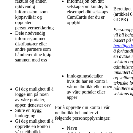
faktura og annen
Informasjon om ditt
nødvendig
selskap som kunde, for
Berettiget 
informasjon, som
eksempel ditt selskaps
(artikkel 6
kjøpsvilkår og
CamCards der du er
GDPR)
oppdatert
oppført
personvernerklæring
Personopp
Dele nødvendig
vil bli beh
informasjon med
basert på 
distributører eller
berettiged
andre partnere som
å forhand
håndterer dine kjøp
en avtale 
sammen med oss
selskap og
administre
inkludert å
Innloggingsdetaljer,
og velfun
hvis du har en konto i
tekniske l
vår nettbutikk eller noen
håndtere di
Gi deg mulighet til å
av våre portaler eller
selskaps k
logge inn på noen
apper
av våre portaler,
apper, tjenester osv.
For å opprette din konto i vår
Sikre en trygg
nettbutikk behandler vi
innlogging
følgende personopplysninger:
Gi deg mulighet til å
opprette en konto i
Navn
vår nettbutikk