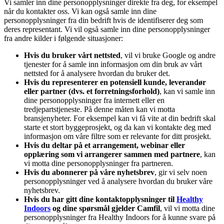
Vi samler inn dine personopplysninger direkte fra deg, for eksempel
når du kontakter oss. Vi kan også samle inn dine
personopplysninger fra din bedrift hvis de identifiserer deg som
deres representant. Vi vil også samle inn dine personopplysninger
fra andre kilder i følgende situasjoner:
Hvis du bruker vårt nettsted
, vil vi bruke Google og andre
tjenester for å samle inn informasjon om din bruk av vårt
nettsted for å analysere hvordan du bruker det.
Hvis du representerer en potensiell kunde, leverandør
eller partner (dvs. et forretningsforhold)
, kan vi samle inn
dine personopplysninger fra internett eller en
tredjepartstjeneste. På denne måten kan vi motta
bransjenyheter. For eksempel kan vi få vite at din bedrift skal
starte et stort byggeprosjekt, og da kan vi kontakte deg med
informasjon om våre filtre som er relevante for ditt prosjekt.
Hvis du deltar på et arrangement, webinar eller
opplæring som vi arrangerer sammen med partnere
, kan
vi motta dine personopplysninger fra partneren.
Hvis du abonnerer på våre nyhetsbrev
, gir vi selv noen
personopplysninger ved å analysere hvordan du bruker våre
nyhetsbrev.
Hvis du har gitt dine kontaktopplysninger til
Healthy
Indoors
og dine spørsmål gjelder Camfil
, vil vi motta dine
personopplysninger fra Healthy Indoors for å kunne svare på