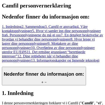
Camfil personvernerklæring
Nedenfor finner du informasjon om:
1. Innledning
2. Sammendrag
3. Camfil er ansvarlig
4. Våre
kontaktopplysninger
5. Hvor vi samler inn dine personopplysninger
fra
6. Personopplysningene du må gi oss
7. En detaljert beskrivelse av
hvordan vi behandler dine personopplysninger
8. Hvor lenge vi
lagrer dine personopplysninger
9. Mottakere av dine
personopplysninger
10. Overføring av dine personopplysninger
utenfor EU/EØS
11. Det rettslige grunnlaget “berettigede
interesser”
12. Dine rettigheter når vi behandler dine
personopplysninger
13. Informasjonskapsler og lignende teknologi
Nedenfor finner du informasjon om:
1. Innledning
I denne personvernerklæringen forklarer vi i Camfil ("
Camfil
", "
vi
",