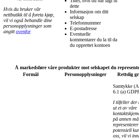
Tittel, hvis du har lagt til
dette
Hvis du bruker vår
Informasjon om ditt
nettbutikk til å foreta kjøp,
selskap
vil vi også behandle dine
Telefonnummer
personopplysninger som
E-postadresse
angitt
ovenfor
Eventuelle
kommentarer du la til da
du opprettet kontoen
Å markedsføre våre produkter mot selskapet du represent
Formål
Personopplysninger
Rettslig g
Samtykke (Ar
6.1 (a) GDP
I tilfeller der
ut et av våre
kontaktskjema
på annen må
representerer
potensiell ku
oss, vil vi inn