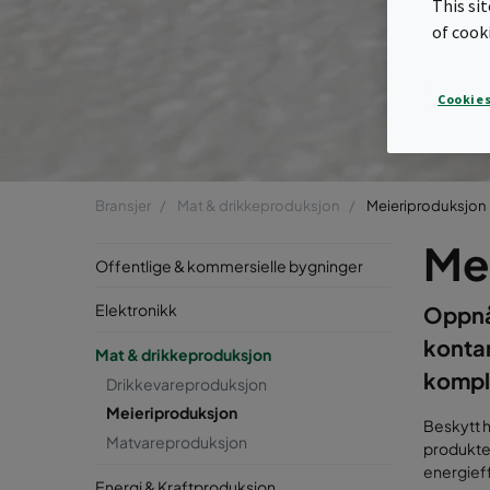
This si
of cook
Cookies
Bransjer
Mat & drikkeproduksjon
Meieriproduksjon
Me
Offentlige & kommersielle bygninger
Elektronikk
Oppnå 
konta
Mat & drikkeproduksjon
komple
Drikkevareproduksjon
Meieriproduksjon
Beskytt h
Matvareproduksjon
produktet
energieff
Energi & Kraftproduksjon