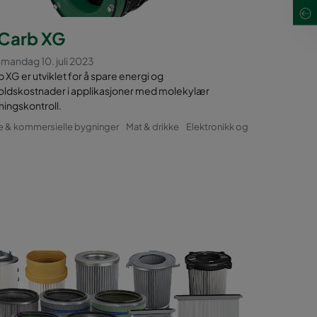
Carb XG
 mandag 10. juli 2023
XG er utviklet for å spare energi og
oldskostnader i applikasjoner med molekylær
ningskontroll.
e & kommersielle bygninger
Mat & drikke
Elektronikk og