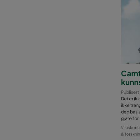
Camfi
kunn
Publiser
Det er ik
ikke treng
deg basi
gjøre for
Viruskont
& forskni