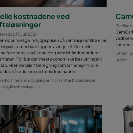
eelle kostnadene ved
Cam
ftsløsninger
Publisert
CamCarb 
torsdag 18. juli 2024
vedlikeh
en opprinnelige innkjøpsprisen på ventilasjonsfiltre eller
forurens
eringssystemer bare toppen av isfjellet. De reelle
e for energi, vedlikehold og avfallshåndtering lurer
Offentlig
rflaten. For å ta den mest økonomiske beslutningen i
optikk
løp, vil en detaljert beregning som tar hensyn til alle
 bidra til å redusere de totale kostnaden
e & kommersielle bygninger
Forskrifter & standarder
n og livsvitenskap
+