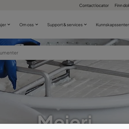
Contact locator
Finn d
sjer
Om oss
Support & services
Kunnskapssenter
Meieri