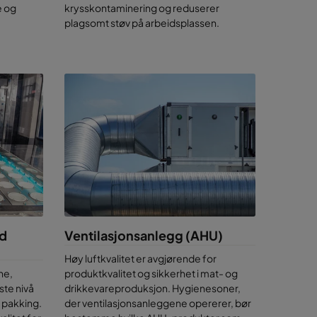
e og
krysskontaminering og reduserer
plagsomt støv på arbeidsplassen.
g)
te -
od
Ventilasjonsanlegg (AHU)
rende
Høy luftkvalitet er avgjørende for
ne,
produktkvalitet og sikkerhet i mat- og
 bed
te nivå
drikkevareproduksjon. Hygienesoner,
l utstyres
g pakking.
der ventilasjonsanleggene opererer, bør