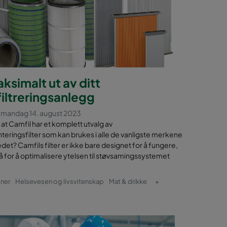
ksimalt ut av ditt
iltreringsanlegg
t mandag 14. august 2023
 at Camfil har et komplett utvalg av
eringsfilter som kan brukes i alle de vanligste merkene
et? Camfils filter er ikke bare designet for å fungere,
 for å optimalisere ytelsen til støvsamingssystemet
iner
Helsevesen og livsvitenskap
Mat & drikke
+