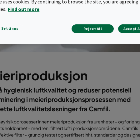
te uses cookies. By continuing to browse the site, you are agreeing 
ies.
Find out more
 Settings
Reject All
Accept A
ieriproduksjon
hygienisk luftkvalitet og reduser potensiell
minering i meieriproduksjonsprosessen med
tte luftkvalitetsløsninger fra Camfil.
øyrisikoprosesser innen meieriproduksjon fra urenheter – og forleng
s holdbarhet – med ren, filtrert luft i produksjonsområdene. Camfils
ektive filter -
grundig testet og sertifisert ihht. standarder og designet