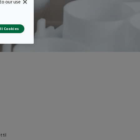
to our use
ll Cookies
 til