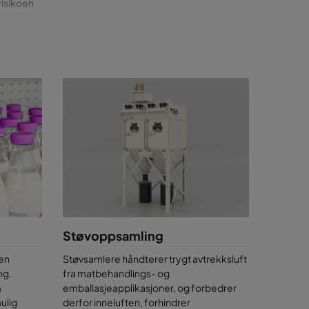
risikoen
 Det
lk, for
muggsopp
, yoghurt,
ksjonen
–
g det er
tstyr kan
ed
Støvoppsamling
ten
Støvsamlere håndterer trygt avtrekksluft
ng.
fra matbehandlings- og
m
emballasjeapplikasjoner, og forbedrer
ulig
derfor inneluften, forhindrer