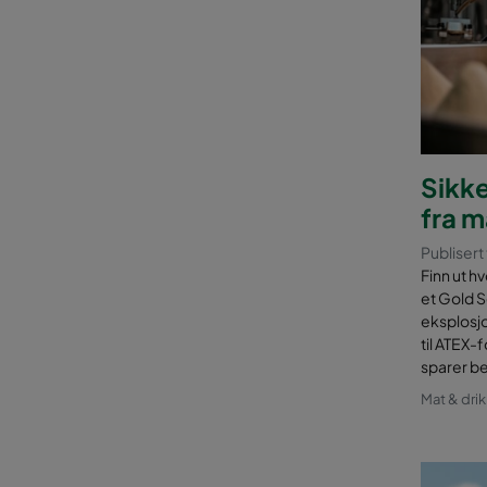
Sikke
fra m
Publisert
Finn ut h
et Gold S
eksplosjo
til ATEX-
sparer b
Mat & dri