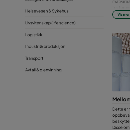
matvareap
for forur
Helsevesen & Sykehus
Vis mer
Kor
Livsvitenskap (life science)
kan 
Logistikk
Uavhengig
Industri & produksjon
deretter
påvirker 
Transport
is og smø
her kan d
Avfall & gjenvinning
Luftbåren
derfor in
åpne veti
produkten
Mellom
matvares
Dette er 
For
oppbevare
beskytte
mei
Disse om