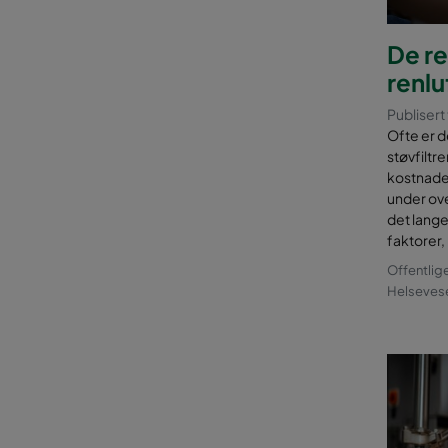
De r
renlu
Publisert 
Ofte er d
støvfiltr
kostnaden
under ove
det lange 
faktorer,
Offentlig
Helsevese