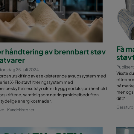
Få ma
r håndtering av brennbart støv
støvf
atvarer
Publiser
 torsdag 25. juli 2024
Visste du
vordan utskifting av et eksisterende avsugssystem med
ettermont
eries X-Flo støvfiltreringssystem med
på marked
nsbeskyttelsesutstyr sikrer trygg produksjon i henhold
men også
forskriftene, samtidig som næringsmiddelbedriften
ditt?
etydelige energikostnader.
Gassturb
kke
Kundehistorier