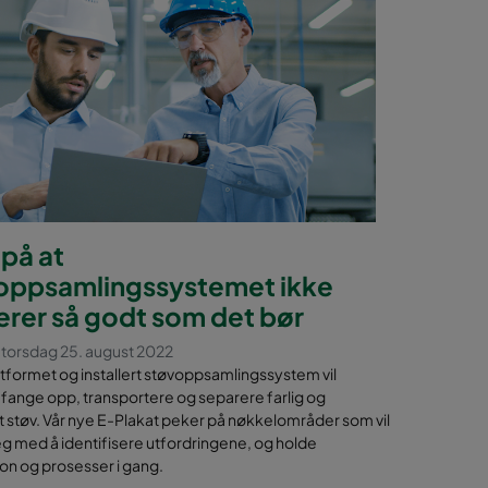
på at
oppsamlingssystemet ikke
erer så godt som det bør
t torsdag 25. august 2022
 utformet og installert støvoppsamlingssystem vil
 fange opp, transportere og separere farlig og
 støv. Vår nye E-Plakat peker på nøkkelområder som vil
eg med å identifisere utfordringene, og holde
on og prosesser i gang.