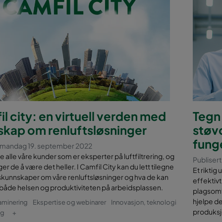
l city: en virtuell verden med
Tegn 
skap om renluftsløsninger
støv
fung
t mandag 19. september 2022
ke alle våre kunder som er eksperter på luftfiltrering, og
Publiser
er de å være det heller. I Camfil City kan du lett tilegne
Et riktig
skunnskaper om våre renluftsløsninger og hva de kan
effektivt
 både helsen og produktiviteten på arbeidsplassen.
plagsomt
hjelpe d
aminering
Ekspertise og webinarer
Innovasjon, teknologi
produksj
ng
+