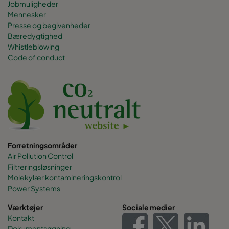
Jobmuligheder
0185 490x592x520-8
ePM1 85%
F9
Mennesker
Presse og begivenheder
0185 287x592x520-5
ePM1 85%
F9
Bæredygtighed
Whistleblowing
Code of conduct
0185 592x490x520-10
ePM1 85%
F9
0185 490x490x520-8
ePM1 85%
F9
0185 592x287x520-10
ePM1 85%
F9
0185 287x287x520-5
ePM1 85%
F9
Forretningsområder
Air Pollution Control
Filtreringsløsninger
Molekylær kontamineringskontrol
Power Systems
Værktøjer
Sociale medier
Kontakt
Dokumentsøgning