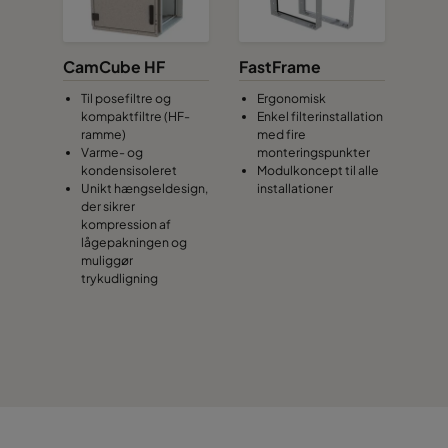
0160 592x490x640-10
ePM1 60%
F7
CamCube HF
FastFrame
Til posefiltre og
Ergonomisk
0160 490x490x640-8
ePM1 60%
F7
kompaktfiltre (HF-
Enkel filterinstallation
ramme)
med fire
Varme- og
monteringspunkter
0160 592x287x640-10
ePM1 60%
F7
kondensisoleret
Modulkoncept til alle
Unikt hængseldesign,
installationer
der sikrer
0160 287x287x640-5
ePM1 60%
F7
kompression af
lågepakningen og
muliggør
0160 592x592x520-10
ePM1 60%
F7
trykudligning
0160 490x592x520-8
ePM1 60%
F7
0160 287x592x520-5
ePM1 60%
F7
0160 592x490x520-10
ePM1 60%
F7