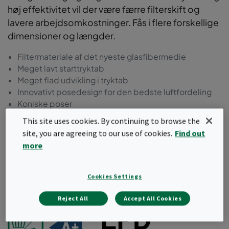
høj effektivitet vil der være færre filterskift og
lavere arbejdsomkostninger. Fås i flere forskellige
dimensioner og længder.
Filtermateriale af det nyeste glasfibermedie
Meget lavt starttryktab
Meget flad udvikling i tryktab
Innovativt posedesign for den bedste luftfordeling
Koniske poser
Helstøbt og stabil frontramme i genanvendt plast
This site uses cookies. By continuing to browse the
Mindre energiforbrug
site, you are agreeing to our use of cookies.
Find out
more
Bestil et tilbud
Cookies Settings
Reject All
Accept All Cookies