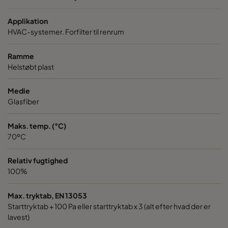
Applikation
1060 287x287x370-5
ePM10 60%
M5
HVAC-systemer. Forfilter til renrum
2550 592x592x640-10
ePM2,5 50%
M6
Ramme
Helstøbt plast
2550 490x592x640-8
ePM2,5 50%
M6
Medie
Glasfiber
2550 287x592x640-5
ePM2,5 50%
M6
Maks. temp. (°C)
2550 592x490x640-10
ePM2,5 50%
M6
70ºC
Relativ fugtighed
2550 490x490x640-8
ePM2,5 50%
M6
100%
2550 592x287x640-10
ePM2,5 50%
M6
Max. tryktab, EN 13053
Starttryktab + 100 Pa eller starttryktab x 3 (alt efter hvad der er
2550 287x287x640-5
ePM2,5 50%
M6
lavest)