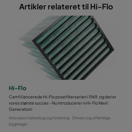
Artikler relateret til Hi-Flo
0160 490x490x520-8
ePM1 60%
F7
0160 592x287x520-10
ePM1 60%
F7
0160 287x287x520-5
ePM1 60%
F7
0160 592x592x370-10
ePM1 60%
F7
0160 490x592x370-8
ePM1 60%
F7
Hi-Flo
0160 287x592x370-5
ePM1 60%
F7
Camfil lancerede Hi-Flo posefilterserien i 1969, og det er
vores største succes - Nu introducerer vi Hi-Flo Next
0160 592x490x370-10
ePM1 60%
F7
Generation!
Innovation teknologi og forskning
Erhverv og offentlige
0160 490x490x370-8
ePM1 60%
F7
bygninger