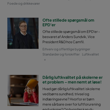
0170 592x287x640-10
ePM1 70%
Foede og drikkevarer
0170 287x287x640-5
ePM1 70%
Ofte stillede spørgsmål om
EPD'er
0170 592x592x520-10
ePM1 70%
Ofte stillede spørgsmål om EPD'er -
besvaret af Anders Sundvik, Vice
0170 490x592x520-8
ePM1 70%
President R&D hos Camfil.
Erhverv og offentlige bygninger
0170 287x592x520-5
ePM1 70%
Standarder og forskrifter
Luftkvalitet
+
0170 592x490x520-10
ePM1 70%
Dårlig luftkvalitet på skolerne er
0170 490x490x520-8
ePM1 70%
et problem – men nemt at løse!
Hvad gør dårlig luftkvalitet i skolerne
0170 287x490x520-5
ePM1 70%
ved børns sundhed, trivsel og
indlæringsevne? Hvorfor er børn
mere sårbare over for luftforurening
0170 592x287x520-10
ePM1 70%
end voksne? Og hvordan kan du