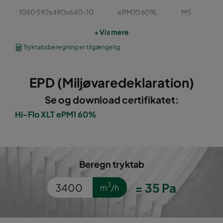
1060 592x490x640-10
ePM10 60%
M5
+ Vis mere
1060 490x490x640-8
ePM10 60%
M5
Tryktabsberegning er tilgængelig
1060 592x287x640-10
ePM10 60%
M5
EPD (Miljøvaredeklaration)
1060 287x287x640-5
ePM10 60%
M5
Se og download certifikatet:
Hi-Flo XLT ePM1 60%
1060 592x592x520-10
ePM10 60%
M5
1060 490x592x520-8
ePM10 60%
M5
Beregn tryktab
1060 287x592x520-5
ePM10 60%
M5
=
35
Pa
3
m
/h
1060 592x490x520-10
ePM10 60%
M5