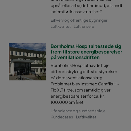
opnå, eller arbejde hen imod, et sundt
indemiljø i klasseværelset?
0170 287x287x520-5
ePM1 70%
Erhverv og offentlige bygninger
Luftkvalitet
Luftrensere
0170 592x592x370-10
ePM1 70%
0170 490x592x370-8
ePM1 70%
Bornholms Hospital testede sig
frem til store energibesparelser
på ventilationsdriften
0170 287x592x370-5
ePM1 70%
Bornholms Hospital havde høje
differenstryk og driftsforstyrrelser
0170 287x287x370-5
ePM1 70%
på deres ventilationsanlæg.
Problemet blev løst med Camfils Hi-
Flo XLT filtre, som samtidig giver
0170 592x287x370-10
ePM1 70%
energibesparelser for ca. kr.
100.000 om året.
0170 592x490x370-10
ePM1 70%
Life science og sundhedspleje
Kundecases
Luftkvalitet
0170 490x490x370-8
ePM1 70%