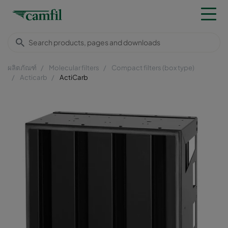
ผลิตภัณฑ์
Molecular filters
Compact filters (box type)
Acticarb
ActiCarb