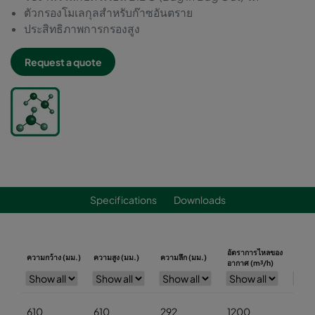
ตัวกรองโมเลกุลสำหรับก๊าซอันตราย
ประสิทธิภาพการกรองสูง
Request a quote
Specifications
Downloads
อัตราการไหลของ
ความต
ความกว้าง (มม.)
ความสูง (มม.)
ความลึก (มม.)
อากาศ (m³/h)
ดันเริ่
610
610
292
1200
300