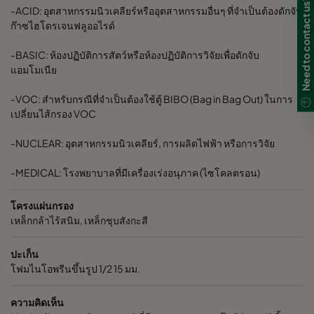
Need to contact us?
-ACID: อุตสาหกรรมนิวเคลียร์หรืออุตสาหกรรมอื่นๆ ที่จำเป็นต้องดักจับ
305
610
292
600
200
ก๊าซไฮโดรเจนฟลูออไรด์
-BASIC: ห้องปฏิบัติการสัตว์หรือห้องปฏิบัติการวิจัยเพื่อดักจับ
610
610
292
1200
200
แอมโมเนีย
-VOC: สำหรับกรณีที่จำเป็นต้องใช้ตู้ BIBO (Bag in Bag Out) ในการ
305
610
292
600
200
เปลี่ยนไส้กรอง VOC
610
610
292
500
140
-NUCLEAR: อุตสาหกรรมนิวเคลียร์, การผลิตไฟฟ้า หรือการวิจัย
-MEDICAL: โรงพยาบาลที่มีเครื่องเร่งอนุภาค (ไซโคลตรอน)
305
610
292
250
140
โครงแผ่นกรอง
เหล็กกล้าไร้สนิม, เหล็กชุบสังกะสี
ปะเก็น
โฟมไนโอพรีนขึ้นรูป 1/2 15 มม.
ความคิดเห็น