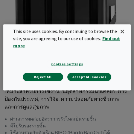
This site uses cookies. By continuing to browse the
site, you are agreeing to our use of cookies.
Find out
more
ActiCarb
Cookies Settings
ตัวกรองโมเลกุลแบบ 4V-Cell ที่ทำจากโลหะพร้อมการ
ออกแบบที่ปราศจากการรั่วไหล เติมด้วยถ่านกัมมันต์
Reject All
Accept All Cookies
ชนิดพิเศษสำหรับกำจัดก๊าซพิษและก๊าซกัมมันตรังสี
เหมาะสำหรับการใช้งานในอุตสาหกรรมนิวเคลียร์, การ
ป้องกันประเทศ, การวิจัย, ความปลอดภัยทางชีวภาพ
และการดูแลสุขภาพ
ผ่านการทดสอบอัตราการรั่วไหลเป็นรายชิ้น
มีใบรับรองรายชิ้น
ใช้งานร่วมกับตัวเรือน BIBO (Bag In Bag Out) ได้