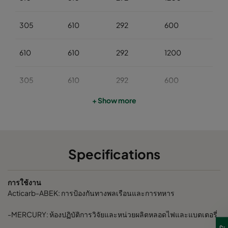
305
610
292
600
300
610
610
292
1200
140
305
610
292
600
140
+ Show more
610
610
292
800
100
305
610
292
400
100
Specifications
610
610
292
1800
300
การใช้งาน
305
610
292
900
300
Acticarb-ABEK: การป้องกันทางพลเรือนและการทหาร
-MERCURY: ห้องปฏิบัติการวิจัยและหน่วยผลิตหลอดไฟและแบตเตอรี่
610
610
292
1200
200