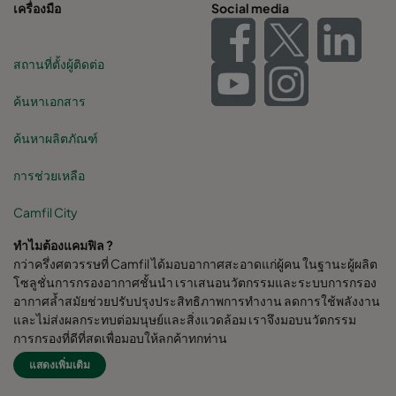
เครื่องมือ
Social media
สถานที่ตั้งผู้ติดต่อ
ค้นหาเอกสาร
ค้นหาผลิตภัณฑ์
การช่วยเหลือ
Camfil City
ทำไมต้องแคมฟิล ?
กว่าครึ่งศตวรรษที่ Camfil ได้มอบอากาศสะอาดแก่ผู้คน ในฐานะผู้ผลิต
โซลูชั่นการกรองอากาศชั้นนำ เราเสนอนวัตกรรมและระบบการกรอง
อากาศล้ำสมัยช่วยปรับปรุงประสิทธิภาพการทำงาน ลดการใช้พลังงาน
และไม่ส่งผลกระทบต่อมนุษย์และสิ่งแวดล้อม เราจึงมอบนวัตกรรม
การกรองที่ดีที่สุดเพื่อมอบให้ลูกค้าทุกท่าน
แสดงเพิ่มเติม
Camfil Group สำนักงานใหญ่ตั้งอยู่ใน Stockholm, Sweden มี
โรงงานผลิตกว่า 30 แห่ง ศูนย์ R&D 6 แห่ง สำนักงานขายใน 26 ประเทศ