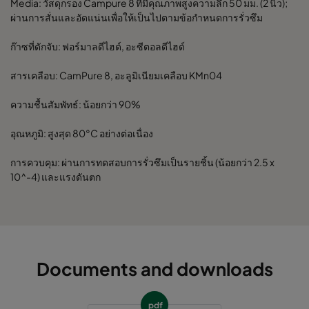
Media: วัสดุกรอง Campure 8 ที่มีคุณภาพสูงความลึก 50 มม. (2 นิ้ว);
ผ่านการสั่นและอัดแน่นเพื่อให้เป็นไปตามข้อกำหนดการรั่วซึม
ก๊าซที่ดักจับ: ฟอร์มาลดีไฮด์, อะซีตอลดีไฮด์
สารเคลือบ: CamPure 8, อะลูมิเนียมเคลือบ KMn04
ความชื้นสัมพัทธ์: น้อยกว่า 90%
อุณหภูมิ: สูงสุด 80°C อย่างต่อเนื่อง
การควบคุม: ผ่านการทดสอบการรั่วซึมเป็นรายชิ้น (น้อยกว่า 2.5 x
10^-4) และแรงดันตก
Documents and downloads
pdf