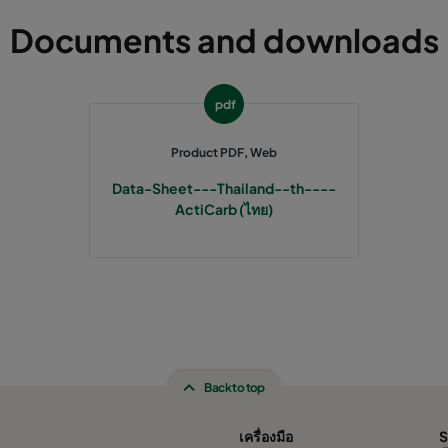
Documents and downloads
pdf
Product PDF, Web
Data-Sheet---Thailand--th----
ActiCarb (ไทย)
Back to top
เครื่องมือ
S