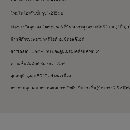
โฟมไนโอพรีนขึ้นรูป 1/2 15 มม.
Media: วัสดุกรอง Campure 8 ที่มีคุณภาพสูงความลึก 50 มม. (2 นิ้ว);
ก๊าซที่ดักจับ: ฟอร์มาลดีไฮด์, อะซีตอลดีไฮด์
สารเคลือบ: CamPure 8, อะลูมิเนียมเคลือบ KMn04
ความชื้นสัมพัทธ์: น้อยกว่า 90%
อุณหภูมิ: สูงสุด 80°C อย่างต่อเนื่อง
การควบคุม: ผ่านการทดสอบการรั่วซึมเป็นรายชิ้น (น้อยกว่า 2.5 x 1