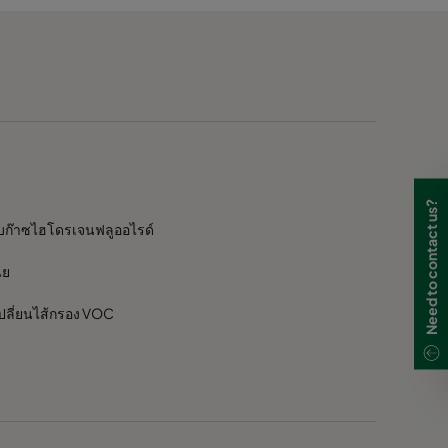
≤ 50
≤ 50
≤ 90
่
≤ 90
Need to contact us?
จับก๊าซไฮโดรเจนฟลูออไรด์
≤ 90
ีย
≤ 90
เปลี่ยนไส้กรอง VOC
≤ 90
≤ 90