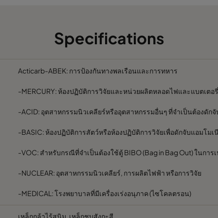
1800
300
Specifications
900
300
1200
200
Acticarb-ABEK: การป้องกันทางพลเรือนและการทหาร
-MERCURY: ห้องปฏิบัติการวิจัยและหน่วยผลิตหลอดไฟและแบตเตอรี
600
200
-ACID: อุตสาหกรรมนิวเคลียร์หรืออุตสาหกรรมอื่นๆ ที่จำเป็นต้องดัก
1200
200
-BASIC: ห้องปฏิบัติการสัตว์หรือห้องปฏิบัติการวิจัยเพื่อดักจับแอมโมเน
600
200
-VOC: สำหรับกรณีที่จำเป็นต้องใช้ตู้ BIBO (Bag in Bag Out) ในการ
-NUCLEAR: อุตสาหกรรมนิวเคลียร์, การผลิตไฟฟ้า หรือการวิจัย
500
140
-MEDICAL: โรงพยาบาลที่มีเครื่องเร่งอนุภาค (ไซโคลตรอน)
250
140
เหล็กกล้าไร้สนิม, เหล็กชุบสังกะสี