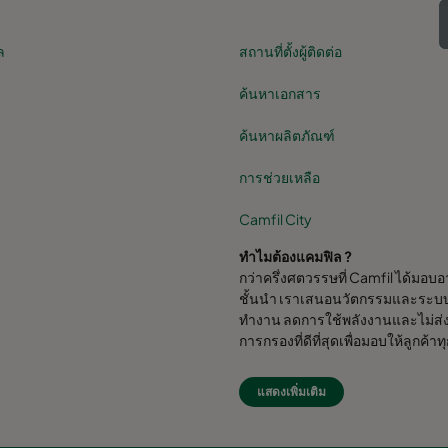
ล
สถานที่ตั้งผู้ติดต่อ
ค้นหาเอกสาร
ค้นหาผลิตภัณฑ์
การช่วยเหลือ
Camfil City
ทำไมต้องแคมฟิล ?
กว่าครึ่งศตวรรษที่ Camfil ได้มอ
ชั้นนำ เราเสนอนวัตกรรมและระบบ
ทำงาน ลดการใช้พลังงานและไม่ส่ง
การกรองที่ดีที่สุดเพื่อมอบให้ลูกค้าท
Camfil Group สำนักงานใหญ่ตั้งอย
แสดงเพิ่มเติม
R&D 6 แห่ง สำนักงานขายใน 26 ปร
ความภาคภูมิใจที่ได้ให้บริการแล
โลก