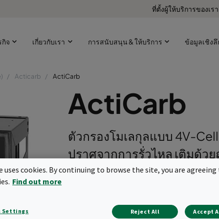
ที่ตั้งผู้ให้บริการของเรา
ุรกิจ
เกี่ยวกับเรา
การสนับสนุน & ให้บริการ
ข้อมูลเชิงลึ
)
Acticarb
ActiCarb
ActiCarb
ตัวกรองโมเลกุลแบบ 4V-Cell
ปราศจากการรั่วไหล เติมด้วย
ก๊าซพิษและก๊าซกัมมันตรังสี
te uses cookies. By continuing to browse the site, you are agreeing 
ies.
Find out more
อุตสาหกรรมนิวเคลียร์, การป้
ปลอดภัยทางชีวภาพ และการ
 Settings
Reject All
Accept A