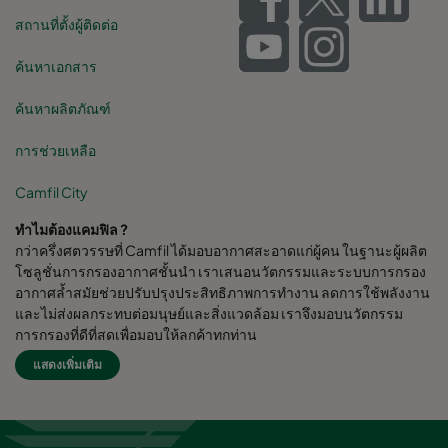
สถานที่ตั้งผู้ติดต่อ
ค้นหาเอกสาร
ค้นหาผลิตภัณฑ์
การช่วยเหลือ
Camfil City
ทำไมต้องแคมฟิล ?
กว่าครึ่งศตวรรษที่ Camfil ได้มอบอากาศสะอาดแก่ผู้คน ในฐานะผู้ผลิต
โซลูชั่นการกรองอากาศชั้นนำ เราเสนอนวัตกรรมและระบบการกรอง
อากาศล้ำสมัยช่วยปรับปรุงประสิทธิภาพการทำงาน ลดการใช้พลังงาน
และไม่ส่งผลกระทบต่อมนุษย์และสิ่งแวดล้อม เราจึงมอบนวัตกรรม
การกรองที่ดีที่สุดเพื่อมอบให้ลูกค้าทุกท่าน
แสดงเพิ่มเติม
Camfil Group สำนักงานใหญ่ตั้งอยู่ใน Stockholm, Sweden มี
โรงงานผลิตกว่า 30 แห่ง ศูนย์ R&D 6 แห่ง สำนักงานขายใน 26 ประเทศ
พนักงานมากกว่า 4,480 คนและกำลังเติบโตขึ้น เรามีความภาคภูมิใจที่
ได้ให้บริการและสนุยสนุนลูกค้าในหลากหลายอุตสาหกรรมและชุมชน