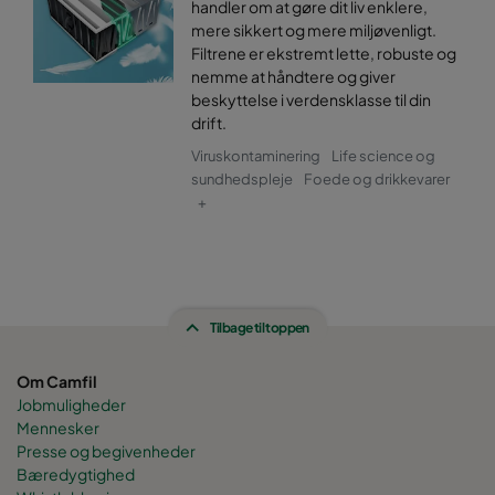
handler om at gøre dit liv enklere,
mere sikkert og mere miljøvenligt.
Filtrene er ekstremt lette, robuste og
nemme at håndtere og giver
beskyttelse i verdensklasse til din
drift.
Viruskontaminering
Life science og
sundhedspleje
Foede og drikkevarer
+
Tilbage til toppen
Om Camfil
Jobmuligheder
Mennesker
Presse og begivenheder
Bæredygtighed