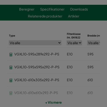
Beregner
Specifikationer
Downloads
Relaterede produkter
Artikler
Filterklasse
Type
Bredde (mm)
iht. EN1822
VGXL10-595x289x292-P-PS
E10
595
VGXL10-595x595x292-P-PS
E10
595
VGXL10-610x305x292-P-PS
E10
610
VGXL10-610x610x292-P-PS
E10
610
+ Vis mere
VGXXL10-610x305x292-P-PS
E10
610