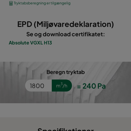
Tryktabsberegning er tilgængelig
VGXXL10-610x610x292-P-PS
E10
610
EPD (Miljøvaredeklaration)
VGXL11-595x289x292-P-PS
E11
595
Se og download certifikatet:
Absolute VGXL H13
VGXL11-595x595x292-P-PS
E11
595
VGXL11-610x305x292-P-PS
E11
610
Beregn tryktab
VGXL11-610x610x292-P-PS
E11
610
=
240
Pa
3
m
/h
VGXL12-595x289x292-P-PS
E12
595
VGXL12-595x595x292-P-PS
E12
595
VGXL12-610x305x292-P-PS
E12
610
Specifikationer