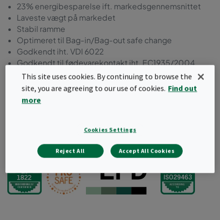
23% energibesparelse ift. markedsgennemsnittet
Laveste vægt på markedet
Stabil ramme
Optimeret til Bag-in/Bag-out safe change
Godkendt iht. VDI 6022
Godkendt til fødevarekontakt iht. EC1935/2004
Fri for BPA, formaldehyd, phthalater
This site uses cookies. By continuing to browse the
Modstandsdygtig i test ift. desinfektionsmiddel og
site, you are agreeing to our use of cookies.
Find out
rengøringsprocedurer
more
Optimering af affaldshåndtering; kompakt, brandbar
Lækagefri konstruktion
Cookies Settings
Bestil et tilbud
Reject All
Accept All Cookies