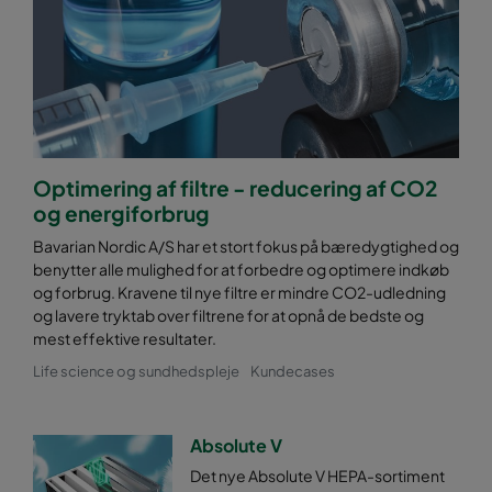
Optimering af filtre - reducering af CO2
og energiforbrug
Bavarian Nordic A/S har et stort fokus på bæredygtighed og
benytter alle mulighed for at forbedre og optimere indkøb
og forbrug. Kravene til nye filtre er mindre CO2-udledning
og lavere tryktab over filtrene for at opnå de bedste og
mest effektive resultater.
Life science og sundhedspleje
Kundecases
Absolute V
Det nye Absolute V HEPA-sortiment