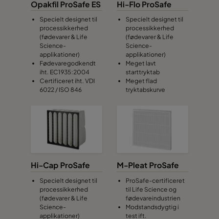
Opakfil ProSafe ES
Hi-Flo ProSafe
Specielt designet til
Specielt designet til
processikkerhed
processikkerhed
(fødevarer & Life
(fødevarer & Life
Science-
Science-
applikationer)
applikationer)
Fødevaregodkendt
Meget lavt
iht. EC1935:2004
starttryktab
Certificeret iht. VDI
Meget flad
6022 / ISO 846
tryktabskurve
Hi-Cap ProSafe
M-Pleat ProSafe
Specielt designet til
ProSafe-certificeret
processikkerhed
til Life Science og
(fødevarer & Life
fødevareindustrien
Science-
Modstandsdygtig i
applikationer)
test ift.