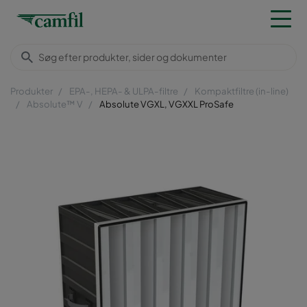
Produkter
EPA-, HEPA- & ULPA-filtre
Kompaktfiltre (in-line)
Absolute™ V
Absolute VGXL, VGXXL ProSafe