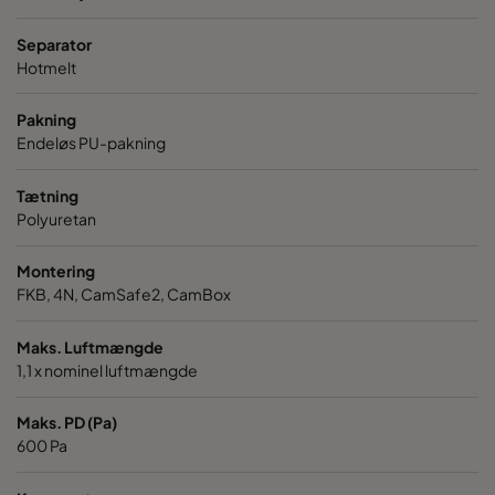
VGXL14-595x595x292-P-PS
H14
595
Separator
Hotmelt
VGXL14-610x305x292-P-PS
H14
610
Pakning
VGXL14-610x610x292-P-PS
H14
610
Endeløs PU-pakning
Tætning
VGXXL14-610x305x292-P-PS
H14
610
Polyuretan
VGXXL14-610x610x292-P-PS
H14
610
Montering
FKB, 4N, CamSafe2, CamBox
Maks. Luftmængde
1,1 x nominel luftmængde
Maks. PD (Pa)
600 Pa