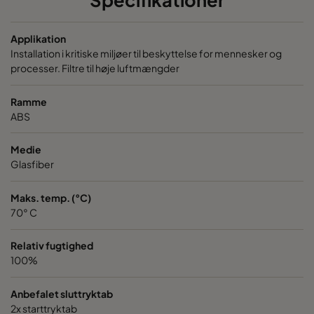
VGXL12-610x610x292-P-PS
E12
610
Applikation
Installation i kritiske miljøer til beskyttelse for mennesker og
VGXL13-595x289x292-P-PS
H13
595
processer. Filtre til høje luftmængder
VGXL13-595x595x292-P-PS
H13
595
Ramme
ABS
VGXL13-610x305x292-P-PS
H13
610
Medie
Glasfiber
VGXL13-610x610x292-P-PS
H13
610
Maks. temp. (°C)
VGXXL13-610x305x292-P-PS
H13
610
70° C
Relativ fugtighed
VGXXL13-610x610x292-P-PS
H13
610
100%
VGXL14-595x289x292-P-PS
H14
595
Anbefalet sluttryktab
2x starttryktab