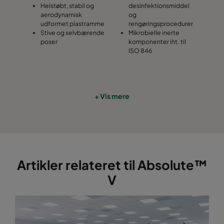
Helstøbt, stabil og
desinfektionsmiddel
aerodynamisk
og
udformet plastramme
rengøringsprocedurer
Stive og selvbærende
Mikrobielle inerte
poser
komponenter iht. til
ISO 846
+ Vis mere
Artikler relateret til Absolute™
V