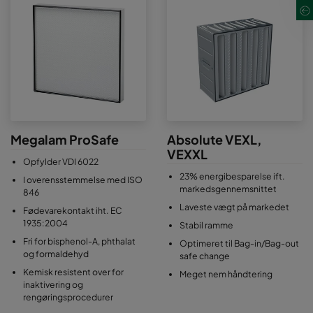
Megalam ProSafe
Absolute VEXL,
VEXXL
Opfylder VDI 6022
23% energibesparelse ift.
I overensstemmelse med ISO
markedsgennemsnittet
846
Laveste vægt på markedet
Fødevarekontakt iht. EC
1935:2004
Stabil ramme
Fri for bisphenol-A, phthalat
Optimeret til Bag-in/Bag-out
og formaldehyd
safe change
Kemisk resistent over for
Meget nem håndtering
inaktivering og
rengøringsprocedurer