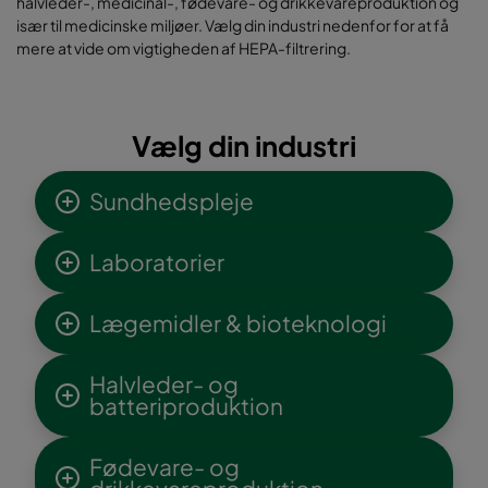
halvleder-, medicinal-, fødevare- og drikkevareproduktion og
især til medicinske miljøer. Vælg din industri nedenfor for at få
mere at vide om vigtigheden af HEPA-filtrering.
Vælg din industri
Sundhedspleje
Laboratorier
Lægemidler & bioteknologi
Halvleder- og
batteriproduktion
Fødevare- og