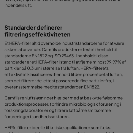
indendørsluft.
Standarder definerer
filtreringseffektiviteten
Et HEPA-filter altid overholde industristandarderne for at være
sikkert at anvende. Camfils produkter er testet i henhold til
standarderne EN 1822 og ISO 29463. I henhold til disse
standarder er et HEPA-filter i stand til at fjerne mindst 99,97% af
partikler på 0,3 µm i størrelse fra luften. HEPA-filterets
effektivitet klassificeres i henhold til den procentdel af luften,
som det filtrerer de lettest passerende fine partikler fra, i
overensstemmelse med teststandarden EN 1822.
Camfils renluftsløsninger hjælper med at beskytte følsomme
produktionsprocesser, forhindre mikrobiologisk forurening i
forskningslaboratorier og filtrere luftbårne smitsomme
forureninger i sundhedssektoren.
HEPA-filtre er ideelle til kritiske applikationer som f.eks.