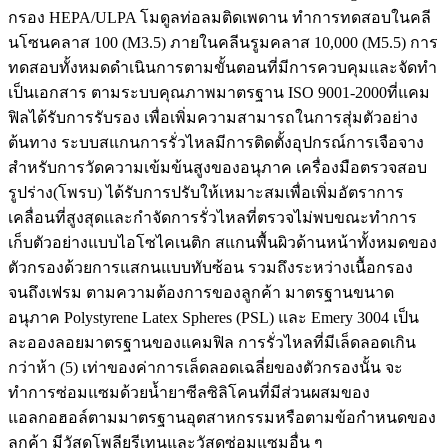
กรอง HEPA/ULPA โมดูลท่อลมติดเพดาน ทำการทดสอบในคลี
นโซนคลาส 100 (M3.5) ภายในคลีนรูมคลาส 10,000 (M5.5) การ
ทดสอบทั้งหมดดำเนินการตามขั้นตอนที่มีการควบคุมและจัดทำ
เป็นเอกสาร ตามระบบคุณภาพมาตรฐาน ISO 9001-2000ที่แคม
ฟิลได้รับการรับรอง เพื่อเพิ่มความสามารถในการสุ่มตัวอย่าง
ต้นทาง ระบบสแกนการรั่วไหลมีการติดตั้งอุปกรณ์การเจือจาง
สำหรับการวัดความเข้มข้นสูงของอนุภาค เครื่องมือตรวจสอบ
รูปร่าง(โพรบ) ได้รับการปรับให้เหมาะสมเพื่อเพิ่มอัตราการ
เคลื่อนที่สูงสุดและกำจัดการรั่วไหลที่ตรวจไม่พบขณะทำการ
เก็บตัวอย่างแบบไอโซไคเนติก สแกนพื้นผิวด้านหน้าทั้งหมดของ
ตัวกรองด้วยการแสกนแบบทับซ้อน รวมถึงระหว่างเนื้อกรอง
จนถึงเฟรม ตามความต้องการของลูกค้า มาตรฐานขนาด
อนุภาค Polystyrene Latex Spheres (PSL) และ Emery 3004 เป็น
ละอองลอยมาตรฐานของแคมฟิล การรั่วไหลที่มีเล็ดลอดเกิน
กว่าห้า (5) เท่าของค่าการเล็ดลอดเฉลี่ยของตัวกรองนั้น จะ
ทำการซ่อมแซมด้วยน้ำยาซีลซิลิโคนที่มีส่วนผสมของ
แอลกอฮอล์ตามมาตรฐานอุตสาหกรรมหรือตามข้อกำหนดของ
ลูกค้า มีวัสดุโพลียูรีเทนและวัสดุซ่อมแซมอื่น ๆ