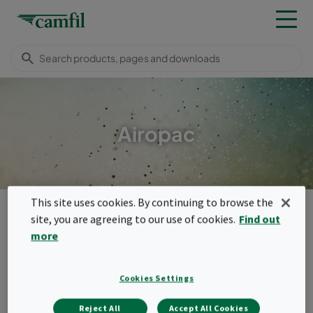
Airopac
This site uses cookies. By continuing to browse the
ผลิตภัณฑ์
General ventilation filters
Panel filters
Airopac
site, you are agreeing to our use of cookies.
Find out
Menu
more
Airopac
Cookies Settings
Aeropac เป็นแผ่นกรองอากาศแบบกะทัดรัดที่มี
Reject All
Accept All Cookies