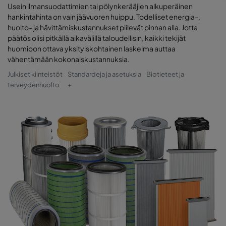
Usein ilmansuodattimien tai pölynkerääjien alkuperäinen
hankintahinta on vain jäävuoren huippu. Todelliset energia-,
huolto- ja hävittämiskustannukset piilevät pinnan alla. Jotta
päätös olisi pitkällä aikavälillä taloudellisin, kaikki tekijät
huomioon ottava yksityiskohtainen laskelma auttaa
vähentämään kokonaiskustannuksia.
Julkiset kiinteistöt
Standardeja ja asetuksia
Biotieteet ja
terveydenhuolto
+