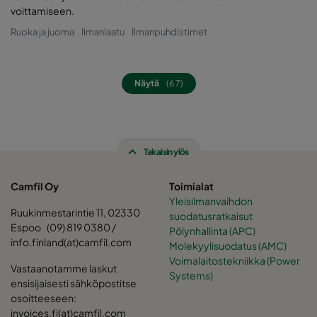
voittamiseen.
Ruoka ja juoma
Ilmanlaatu
Ilmanpuhdistimet
Näytä
(6 7)
Takaisin ylös
Camfil Oy
Toimialat
Yleisilmanvaihdon
Ruukinmestarintie 11, 02330
suodatusratkaisut
Espoo (09) 819 0380 /
Pölynhallinta (APC)
info.finland(at)camfil.com
Molekyylisuodatus (AMC)
Voimalaitostekniikka (Power
Vastaanotamme laskut
Systems)
ensisijaisesti sähköpostitse
osoitteeseen:
invoices.fi(at)camfil.com