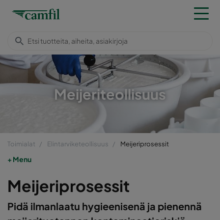
Meijeriteollisuus
Toimialat
Elintarviketeollisuus
Meijeriprosessit
Menu
Meijeriprosessit
Pidä ilmanlaatu hygieenisenä ja pienennä