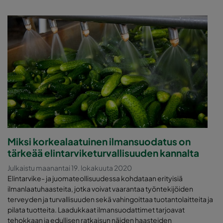
Miksi korkealaatuinen ilmansuodatus on
tärkeää elintarviketurvallisuuden kannalta
Julkaistu maanantai 19. lokakuuta 2020
Elintarvike- ja juomateollisuudessa kohdataan erityisiä
ilmanlaatuhaasteita, jotka voivat vaarantaa työntekijöiden
terveyden ja turvallisuuden sekä vahingoittaa tuotantolaitteita ja
pilata tuotteita. Laadukkaat ilmansuodattimet tarjoavat
tehokkaan ja edullisen ratkaisun näiden haasteiden