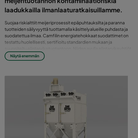
meijerituotannon kontaminaatioriskiä
laadukkailla ilmanlaaturatkaisuillamme.
Suojaa riskialttiit meijeriprosessit epäpuhtauksilta ja paranna
tuotteiden säilyvyyttä tuottamalla käsittelyalueille puhdasta ja
suodatettua ilmaa. Camfilin energiatehokkaat suodattimet on
testattu huolellisesti, sertifioitu standardien mukaan ja
suunniteltu elintarviketuotantoon. Niiden avulla elintarvikeyhtiöt
eri puolilla maailmaa voivat pienentää kontaminaatioriskiä ja
Näytä enemmän
täyttää tiukat lakisääteiset vaatimukset.
Säilyvätkö tuotteesi huonosti?
Sisäilman laadussa voi olla vikaa.
Meijerituotannossa käsitellään raakamaitoa, joka muunnetaan
valmiiksi tuotteiksi. Ilmassa kulkevat epäpuhtaudet, kuten hiivat
ja homesienet, vaikuttavat merkittävästi esimerkiksi maidon ja
maitojauheen, juuston, jugurtin, jäätelön ja voin säilyvyyteen.
Äidinmaidonvastikkeissa prosessin laatu on vielä tärkeämpi, sillä
kyseessä on vastasyntyneiden elämä.
Ilman epäpuhtauksien poistaminen ei ole kuitenkaan helppoa,