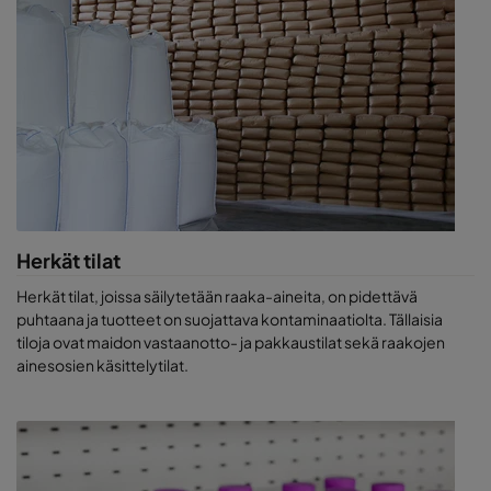
meijeriteollisuuden tarpeisiin
Camfililla on laaja valikoima esisuodattimia, hienosuodattimia,
HEPA- ja ULPA-suodattimia, päätelaitteita ja
kiertoilmanpuhdistimia erilaisiin käyttösovelluksiin tai
tuotanto-/pakkausprosesseihin riskeistä riippumatta. ProSafe-
valikoima on täydellinen valinta elintarviketeollisuuden
prosessien ja poikkeamien hallintaan. Ne ovat kaikilta osin alan
tärkeimpien standardien (esim. ISO 846, EC10/2011, VDI 6022,
EC 1935:2015) mukaisia, eikä niissä ole haitallisia komponentteja.
Ne ovat myös kosteutta kestäviä.
Herkät tilat
Herkät tilat, joissa säilytetään raaka-aineita, on pidettävä
puhtaana ja tuotteet on suojattava kontaminaatiolta. Tällaisia
tiloja ovat maidon vastaanotto- ja pakkaustilat sekä raakojen
ainesosien käsittelytilat.