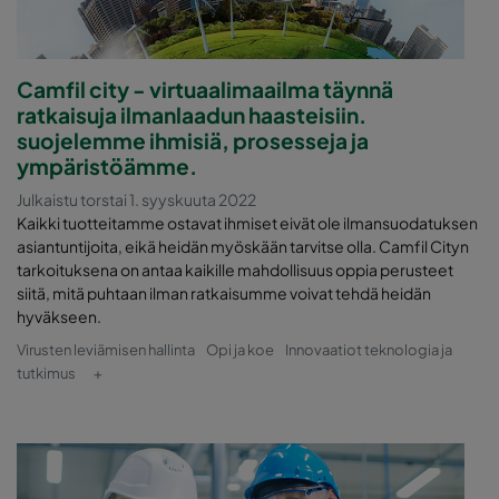
Camfil city - virtuaalimaailma täynnä
ratkaisuja ilmanlaadun haasteisiin.
suojelemme ihmisiä, prosesseja ja
ympäristöämme.
Julkaistu torstai 1. syyskuuta 2022
Kaikki tuotteitamme ostavat ihmiset eivät ole ilmansuodatuksen
asiantuntijoita, eikä heidän myöskään tarvitse olla. Camfil Cityn
tarkoituksena on antaa kaikille mahdollisuus oppia perusteet
siitä, mitä puhtaan ilman ratkaisumme voivat tehdä heidän
hyväkseen.
Virusten leviämisen hallinta
Opi ja koe
Innovaatiot teknologia ja
tutkimus
+