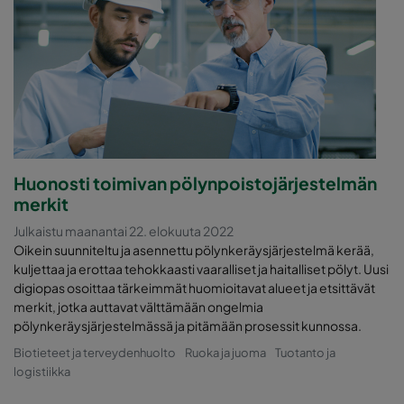
Huonosti toimivan pölynpoistojärjestelmän
merkit
Julkaistu maanantai 22. elokuuta 2022
Oikein suunniteltu ja asennettu pölynkeräysjärjestelmä kerää,
kuljettaa ja erottaa tehokkaasti vaaralliset ja haitalliset pölyt. Uusi
digiopas osoittaa tärkeimmät huomioitavat alueet ja etsittävät
merkit, jotka auttavat välttämään ongelmia
pölynkeräysjärjestelmässä ja pitämään prosessit kunnossa.
Biotieteet ja terveydenhuolto
Ruoka ja juoma
Tuotanto ja
logistiikka