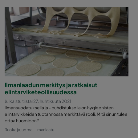
Ilmanlaadun merkitys ja ratkaisut
elintarviketeollisuudessa
Julkaistu tiistai 27. huhtikuuta 2021
Ilmansuodatuksella ja - puhdistuksella on hygieenisten
elintarvikkeiden tuotannossa merkittävä rooli. Mitä sinun tulee
ottaa huomioon?
Ruoka ja juoma
Ilmanlaatu