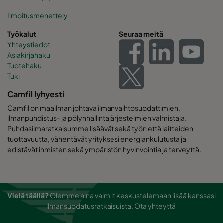
Ilmoitusmenettely
Työkalut
Seuraa meitä
Yhteystiedot
Asiakirjahaku
Tuotehaku
Tuki
Camfil lyhyesti
Camfil on maailman johtava ilmanvaihtosuodattimien,
ilmanpuhdistus- ja pölynhallintajärjestelmien valmistaja.
Puhdasilmaratkaisumme lisäävät sekä työn että laitteiden
tuottavuutta, vähentävät yrityksesi energiankulutusta ja
edistävät ihmisten sekä ympäristön hyvinvointia ja terveyttä.
Vielä täällä?
Olemme aina valmiit keskustelemaan lisää kanssasi
ilmansuodatusratkaisuista.
Ota yhteyttä