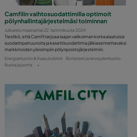
Camfilin vaihtosuodattimilla optimoit
pölynhallintajärjestelmäsi toiminnan
Julkaistu maanantai 22. tammikuuta 2024
Tiesitkö, että Camfil tarjoaa laajan valikoiman korkealaatuisia
suodatinpatruunoita ja kasettisuodattimia jälkiasennettavaksi
markkinoiden yleisimpiin pölynpoistojärjestelmiin.
Energiantuotto & Kaasuturbiinit
Biotieteet ja terveydenhuolto
Ruoka ja juoma
+