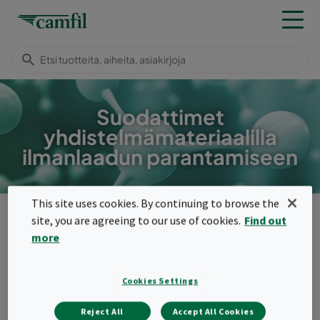
Suodattimet
yhdistelmämateriaalilla
ilmanlaadun parantamiseen
This site uses cookies. By continuing to browse the
Tuotteet
Molekyylisuodattimet
Pussisuodattimet
site, you are agreeing to our use of cookies.
Find out
Menu
more
Pussisuodattimet
Cookies Settings
Yhdistelmäpussisuodattimet, joiden
Reject All
Accept All Cookies