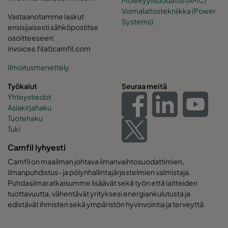
Voimalaitostekniikka (Power
Vastaanotamme laskut
Systems)
ensisijaisesti sähköpostitse
osoitteeseen:
invoices.fi(at)camfil.com
Ilmoitusmenettely
Työkalut
Seuraa meitä
Yhteystiedot
Asiakirjahaku
Tuotehaku
Tuki
Camfil lyhyesti
Camfil on maailman johtava ilmanvaihtosuodattimien,
ilmanpuhdistus- ja pölynhallintajärjestelmien valmistaja.
Puhdasilmaratkaisumme lisäävät sekä työn että laitteiden
tuottavuutta, vähentävät yrityksesi energiankulutusta ja
edistävät ihmisten sekä ympäristön hyvinvointia ja terveyttä.