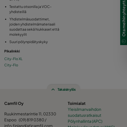
Ota meihin yhteyttä
Testattu otsonilla ja VOC-
yhdisteillä
Yhdistelmäsuodattimet,
joiden yhdistelmämateriaali
suodattaa sekä hiukkaset että
molekyylit
Suuri pölynpidätyskyky
Pikalinkki
City-Flo XL
City-Flo
Takaisin ylös
Camfil Oy
Toimialat
Yleisilmanvaihdon
Ruukinmestarintie 11, 02330
suodatusratkaisut
Espoo (09) 819 0380 /
Pölynhallinta (APC)
info.finland(at)camfil.com
Molekyylisuodatus (AMC)