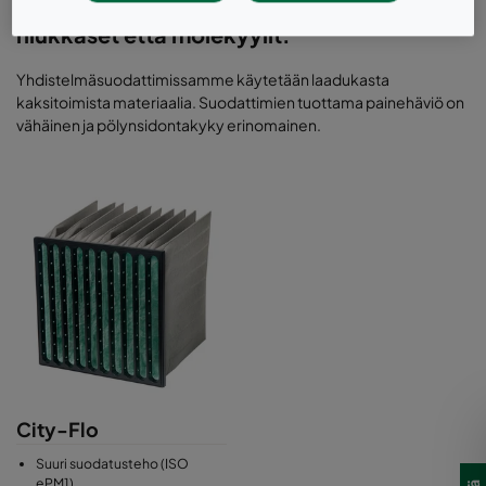
kaksitoiminen materiaali suodattaa sekä
hiukkaset että molekyylit.
Yhdistelmäsuodattimissamme käytetään laadukasta
kaksitoimista materiaalia. Suodattimien tuottama painehäviö on
vähäinen ja pölynsidontakyky erinomainen.
City-Flo
Suuri suodatusteho (ISO
ePM1)