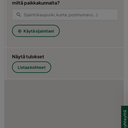
miltä paikkakunnalta?
Käytä sijaintiani
Näytä tulokset
Listaa kohteet