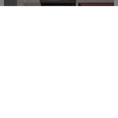
CAMFIL JÄLLEENMYYJÄ
Osmo Mäenpää Oy - Haapaluoma
Toimiston tiedot
Myynti & Asiakaspalvelu
Puhelin
040 023 7644
Puhelin 2
040 579 1664
Email