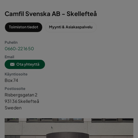
2
Camfil Svenska AB - Skellefteå
Toimiston tiedot
Myynti & Asiakaspalvelu
Puhelin
0660-22 16 50
Email
Ota yhteyttä
8
Käyntiosoite
Box 74
Postiosoite
Risbergsgatan 2
931 36 Skellefteå
Sweden
10