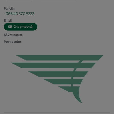
Puhelin
+358 40 570 9222
Email
Ota yhteyttä
Käyntiosoite
Postiosoite
5
6