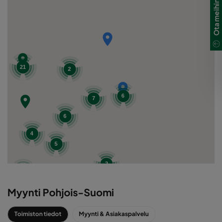
Ota meihin yhteyttä
21
2
6
7
6
4
5
2
2
ALUEMYYNTI
Myynti Pohjois-Suomi
15
Toimiston tiedot
Myynti & Asiakaspalvelu