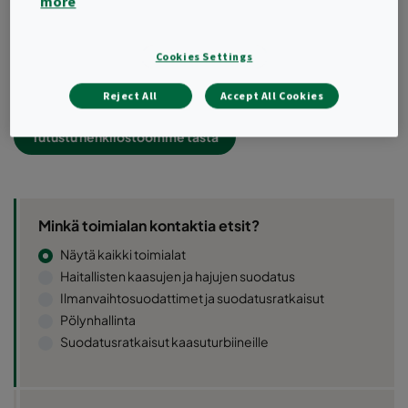
more
S-posti: info.finland(at)camfil.com
Cookies Settings
Ota meihin yhteyttä
Reject All
Accept All Cookies
Tutustu henkilöstöömme tästä
Minkä toimialan kontaktia etsit?
Näytä kaikki toimialat
Haitallisten kaasujen ja hajujen suodatus
Ilmanvaihtosuodattimet ja suodatusratkaisut
Pölynhallinta
Suodatusratkaisut kaasuturbiineille