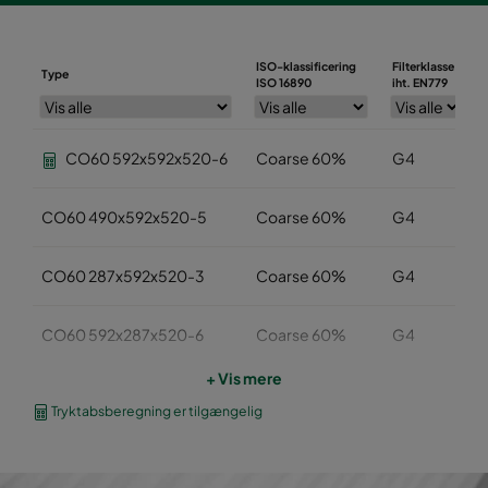
ISO-klassificering
Filterklasse
Type
ISO 16890
iht. EN779
CO60 592x592x520-6
Coarse 60%
G4
CO60 490x592x520-5
Coarse 60%
G4
CO60 287x592x520-3
Coarse 60%
G4
CO60 592x287x520-6
Coarse 60%
G4
+ Vis mere
CO60 592x490x520-6
Coarse 60%
G4
Tryktabsberegning er tilgængelig
CO60 592x592x370-6
Coarse 60%
G4