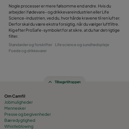
Nogle processer er mere følsomme end andre. Hvis du
arbejder i fødevare- og drikkevareindustrien eller Life
Science-industrien, ved du, hvor hårde kravene til ren luft er.
Derfor skal du være ekstra forsigtig, når du vælger luftfiltre.
Kig efter ProSafe-symbolet for at sikre, at du har det rigtige
filter.
Standarder og forskrifter
Life science og sundhedspleje
Foede og drikkevarer
Tilbage til toppen
Om Camfil
Jobmuligheder
Mennesker
Presse og begivenheder
Bæredygtighed
Whistleblowing