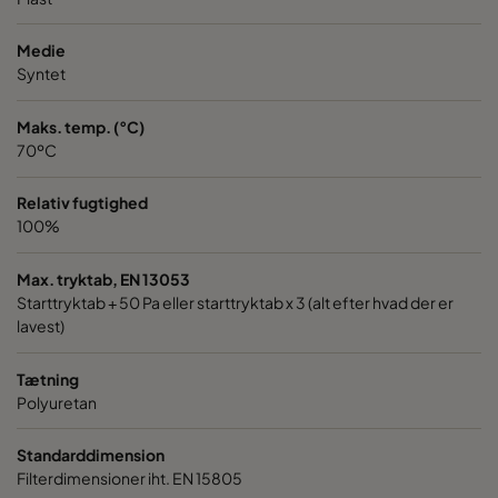
Medie
Syntet
Maks. temp. (°C)
70ºC
Relativ fugtighed
100%
Max. tryktab, EN 13053
Starttryktab + 50 Pa eller starttryktab x 3 (alt efter hvad der er
lavest)
Tætning
Polyuretan
Standarddimension
Filterdimensioner iht. EN 15805