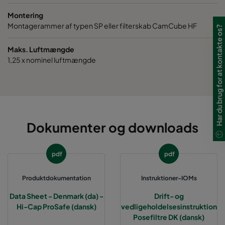
Montering
Montagerammer af typen SP eller filterskab CamCube HF
Har du brug for at kontakte os?
Maks. Luftmængde
1,25 x nominel luftmængde
Dokumenter og downloads
pdf
pdf
Produktdokumentation
Instruktioner-IOMs
Data Sheet - Denmark (da) -
Drift- og
Hi-Cap ProSafe (dansk)
vedligeholdelsesinstruktion
Posefiltre DK (dansk)