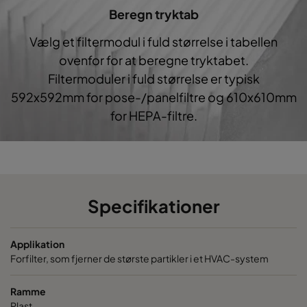
Beregn tryktab
CO60 490x592x370-5
Coarse 60%
G4
Vælg et filtermodul i fuld størrelse i tabellen
CO60 287x592x370-3
Coarse 60%
G4
ovenfor for at beregne tryktabet.
Filtermoduler i fuld størrelse er typisk
CO60 592x490x370-6
Coarse 60%
G4
592x592mm for pose-/panelfiltre og 610x610mm
for HEPA-filtre.
CO60 592x287x370-6
Coarse 60%
G4
Specifikationer
Applikation
Forfilter, som fjerner de største partikler i et HVAC-system
Ramme
Plast