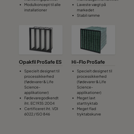
Modulkoncept til alle
Laveste vægt på
installationer
markedet
Stabil ramme
Opakfil ProSafe ES
Hi-Flo ProSafe
Specielt designet til
Specielt designet til
processikkerhed
processikkerhed
(fødevarer & Life
(fødevarer & Life
Science-
Science-
applikationer)
applikationer)
Fødevaregodkendt
Meget lavt
iht. EC1935:2004
starttryktab
Certificeret iht. VDI
Meget flad
6022 / ISO 846
tryktabskurve