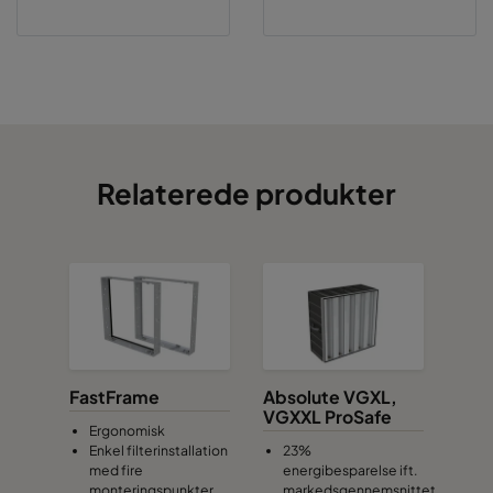
Relaterede produkter
FastFrame
Absolute VGXL,
VGXXL ProSafe
Ergonomisk
Enkel filterinstallation
23%
med fire
energibesparelse ift.
monteringspunkter
markedsgennemsnittet