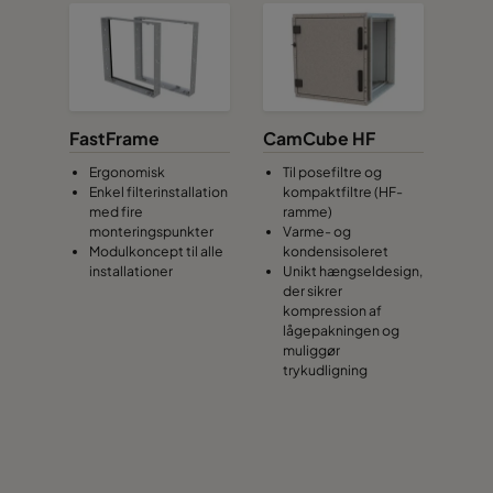
FastFrame
CamCube HF
Ergonomisk
Til posefiltre og
Enkel filterinstallation
kompaktfiltre (HF-
med fire
ramme)
monteringspunkter
Varme- og
Modulkoncept til alle
kondensisoleret
installationer
Unikt hængseldesign,
der sikrer
kompression af
lågepakningen og
muliggør
trykudligning