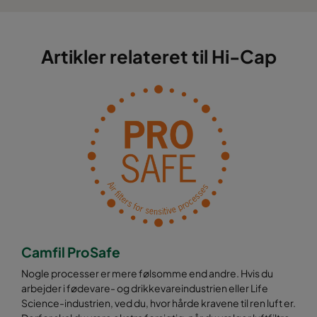
Artikler relateret til Hi-Cap
Camfil ProSafe
Nogle processer er mere følsomme end andre. Hvis du
arbejder i fødevare- og drikkevareindustrien eller Life
Science-industrien, ved du, hvor hårde kravene til ren luft er.