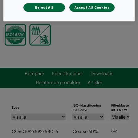
Reject All
Accept All Cookies
Bestil et tilbud
Beregner
Specifikationer
Downloads
Relaterede produkter
Artikler
ISO-klassificering
Filterklasse
Type
ISO 16890
iht. EN779
CO60 592x592x580-6
Coarse 60%
G4