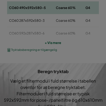
CO60 490x592x580-5
Coarse 60%
G4
CO60 287x592x580-3
Coarse 60%
G4
CO60 592x287x580-6
Coarse 60%
G4
+ Vis mere
CO60 287x287x580-3
Coarse 60%
G4
Tryktabsberegning er tilgængelig
CO60 592x592x360-6
Coarse 60%
G4
Beregn tryktab
CO60 490x592x360-5
Coarse 60%
G4
Vælg et filtermodul i fuld størrelse i tabellen
CO60 287x592x360-3
Coarse 60%
G4
ovenfor for at beregne tryktabet.
Filtermoduler i fuld størrelse er typisk
CO60 287x287x360-3
Coarse 60%
G4
592x592mm for pose-/panelfiltre og 610x610mm