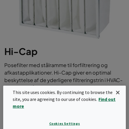
Hi-Cap
Posefilter med stålramme til forfiltrering og
afkastapplikationer. Hi-Cap giver en optimal
beskyttelse af de yderligere filtreringstrin i HVAC-
systemet. Fås i forskellige poselængder i ISO
This site uses cookies. By continuing to browse the
Coarse 60% effektivitetsklasse i henhold til
site, you are agreeing to our use of cookies.
Find out
ISO16890.
more
Koniske filterposer for optimeret filtreringsareal
Robust HF-metalramme
Cookies Settings
Høj støvakkumuleringsevne