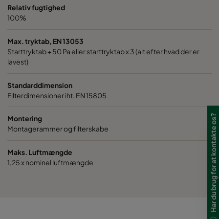
Relativ fugtighed
100%
Max. tryktab, EN 13053
Starttryktab + 50 Pa eller starttryktab x 3 (alt efter hvad der er
lavest)
Standarddimension
Filterdimensioner iht. EN 15805
Har du brug for at kontakte os?
Montering
Montagerammer og filterskabe
Maks. Luftmængde
1,25 x nominel luftmængde