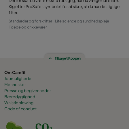
Derfor skal du være ekstra forsigtig, når du vælger luftfiltre.
Kig efter ProSafe-symbolet for at sikre, at du har det rigtige
filter.
Standarder og forskrifter
Life science og sundhedspleje
Foede og drikkevarer
Tilbage til toppen
Om Camfil
Jobmuligheder
Mennesker
Presse og begivenheder
Bæredygtighed
Whistleblowing
Code of conduct