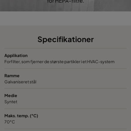
for HEPA-filtre.
CO60 592x287x360-6
Coarse 60%
G4
Specifikationer
Applikation
Forfilter, som fjerner de største partikler i et HVAC-system
Ramme
Galvaniseret stål
Medie
Syntet
Maks. temp. (°C)
70°C