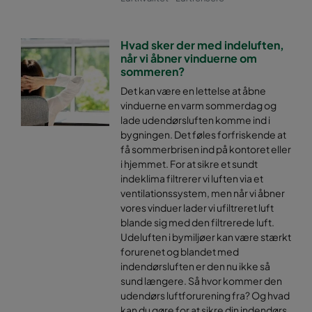
Hvad sker der med indeluften,
når vi åbner vinduerne om
sommeren?
Det kan være en lettelse at åbne
vinduerne en varm sommerdag og
lade udendørsluften komme ind i
bygningen. Det føles forfriskende at
få sommerbrisen ind på kontoret eller
i hjemmet. For at sikre et sundt
indeklima filtrerer vi luften via et
ventilationssystem, men når vi åbner
vores vinduer lader vi ufiltreret luft
blande sig med den filtrerede luft.
Udeluften i bymiljøer kan være stærkt
forurenet og blandet med
indendørsluften er den nu ikke så
sund længere. Så hvor kommer den
udendørs luftforurening fra? Og hvad
kan du gøre for at sikre din indendørs