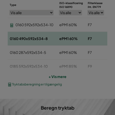
ISO-klassificering
Filterklasse
Type
Bre
ISO 16890
iht. EN779
0160 592x592x534-10
ePM1 60%
F7
59
0160 490x592x534-8
ePM1 60%
F7
49
0160 287x592x534-5
ePM1 60%
F7
28
0185 592x592x534-10
ePM1 85%
F9
59
+ Vis mere
0185 490x592x534-8
ePM1 85%
F9
49
Tryktabsberegning er tilgængelig
0185 287x592x534-5
ePM1 85%
F9
28
Beregn tryktab