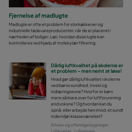
Fjernelse af madlugte
Madlugte er ofte et problem for storkøkkener og
industrielle fødevareproducenter, når de er placeret i
nærheden af boliger. Lær, hvordan disse lugte kan
kontrolleres ved hjælp af molekylær filtrering
Dårlig luftkvalitet på skolerne er
et problem – men nemt at løse!
Hvad gør dårlig luftkvalitet i skolerne
ved børns sundhed, trivsel og
indlæringsevne? Hvorfor er børn
mere sårbare over for luftforurening
end voksne? Og hvordan kan du
opnå, eller arbejde hen imod, et sundt
indemiljø i klasseværelset?
Erhverv og offentlige bygninger
Luftkvalitet
Luftrensere