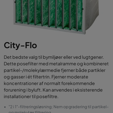
City-Flo
Det bedste valg til bymiljøer eller ved lugtgener.
Dette posefilter med metalramme og kombineret
partikel-/molekylærmedie fjerner både partikler
og gasser i ét filtertrin. Fjerner moderate
koncentrationer af normalt forekommende
forurening i byluft. Kan anvendes i eksisterende
installationer til posefiltre.
"2 i 1"-filtreringsløsning; Nem opgradering til partikel-
og molekylær filtrering