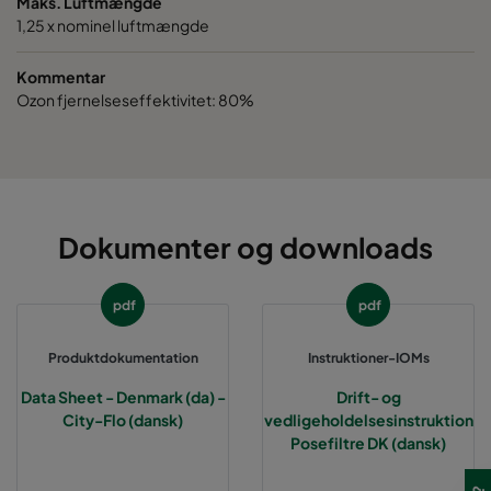
Maks. Luftmængde
1,25 x nominel luftmængde
Kommentar
Ozon fjernelseseffektivitet: 80%
Dokumenter og downloads
pdf
pdf
Produktdokumentation
Instruktioner-IOMs
Data Sheet - Denmark (da) -
Drift- og
City-Flo (dansk)
vedligeholdelsesinstruktion
Posefiltre DK (dansk)