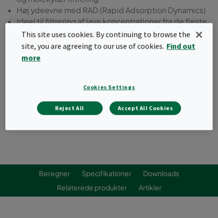
Høj ydeevne med RAD (Rapid Adsorption Dynamics)
Ideel til filtrering af lave koncentrationer fra de fleste
eksterne og interne forureningskilder
This site uses cookies. By continuing to browse the
Robust HF-metalramme
site, you are agreeing to our use of cookies.
Find out
Klassificeret iht. ISO 10121-3
more
Bestil et tilbud
Cookies Settings
Reject All
Accept All Cookies
Beregner
Specifikationer
Downloads
Relaterede produkter
Artikler