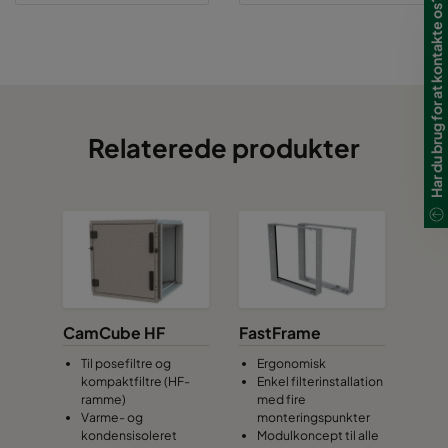
Har du brug for at kontakte os?
Relaterede produkter
CamCube HF
FastFrame
Til posefiltre og
Ergonomisk
kompaktfiltre (HF-
Enkel filterinstallation
ramme)
med fire
Varme- og
monteringspunkter
kondensisoleret
Modulkoncept til alle