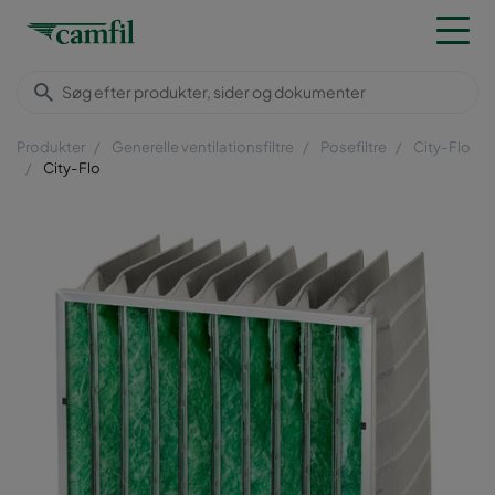
Produkter
Generelle ventilationsfiltre
Posefiltre
City-Flo
City-Flo