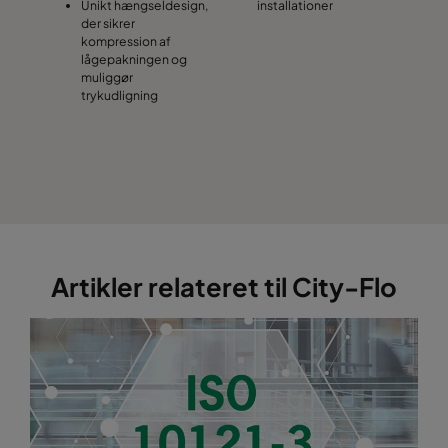
Unikt hængseldesign,
installationer
der sikrer
kompression af
lågepakningen og
muliggør
trykudligning
Artikler relateret til City-Flo