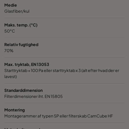
Medie
Glasfiber/kul
Maks. temp. (°C)
50°C
Relativ fugtighed
70%
Max. tryktab, EN 13053
Starttryktab + 100 Pa eller starttryktab x 3 (alt efter hvad der er
lavest)
Standarddimension
Filterdimensioner iht. EN 15805
Montering
Montagerammer af typen SP eller filterskab CamCube HF