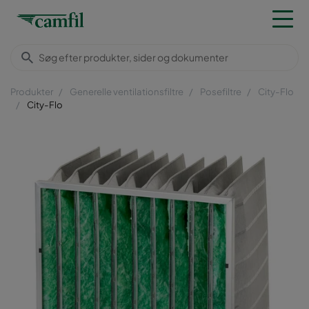
Produkter
Generelle ventilationsfiltre
Posefiltre
City-Flo
City-Flo