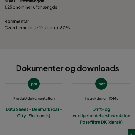
Maks. Luftmængde
1,25 x nominel luftmængde
Kommentar
Ozon fjernelseseffektivitet: 80%
Dokumenter og downloads
pdf
pdf
Produktdokumentation
Instruktioner-IOMs
Data Sheet - Denmark (da) -
Drift- og
City-Flo (dansk)
vedligeholdelsesinstruktion
Posefiltre DK (dansk)