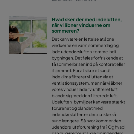
Hvad sker der med indeluften,
når vi åbner vinduerne om
sommeren?
Det kan være en lettelse at åbne
vinduerne en varm sommerdag og
lade udendørsluften komme ind i
bygningen. Det føles forfriskende at
få sommerbrisen ind på kontoret eller
i hjemmet. For at sikre et sundt
indeklima filtrerer vi luften via et
ventilationssystem, men når vi åbner
vores vinduer lader vi ufiltreret luft
blande sig med den filtrerede luft.
Udeluften i bymiljøer kan være stærkt
forurenet og blandet med
indendørsluften er den nu ikke så
sund længere. Så hvor kommer den
udendørs luftforurening fra? Og hvad
kan du gøre for at sikre din indendørs