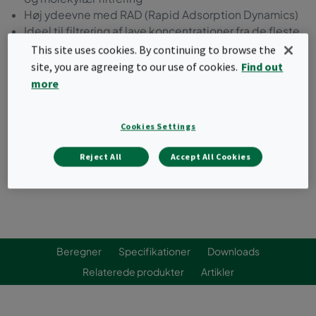
Høj ydeevne med RAD (Rapid Adsorption Dynamics)
Ideel til filtrering af lave koncentrationer fra de fleste
eksterne og interne forureningskilder
This site uses cookies. By continuing to browse the
Robust HF-metalramme
site, you are agreeing to our use of cookies.
Find out
Klassificeret iht. ISO 10121-3
more
Bestil et tilbud
Cookies Settings
Reject All
Accept All Cookies
Beregner
Specifikationer
Downloads
Relaterede produkter
Artikler