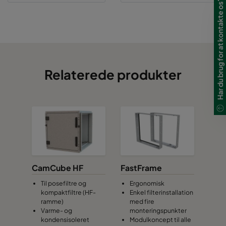
Har du brug for at kontakte os?
Relaterede produkter
CamCube HF
FastFrame
Til posefiltre og
Ergonomisk
kompaktfiltre (HF-
Enkel filterinstallation
ramme)
med fire
Varme- og
monteringspunkter
kondensisoleret
Modulkoncept til alle