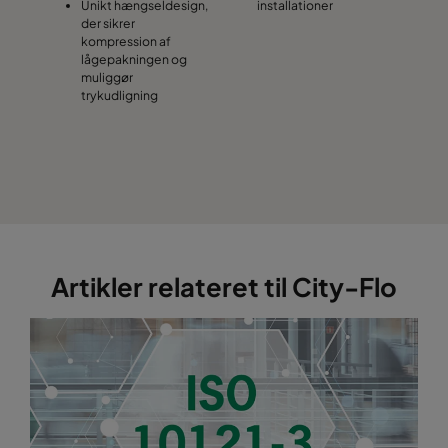
Unikt hængseldesign,
installationer
der sikrer
kompression af
lågepakningen og
muliggør
trykudligning
Artikler relateret til City-Flo