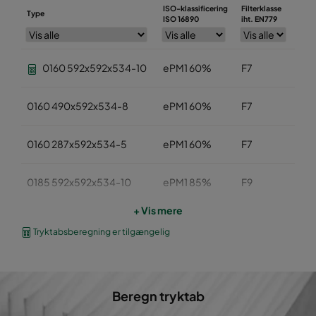
ISO-klassificering
Filterklasse
Type
Bre
ISO 16890
iht. EN779
0160 592x592x534-10
ePM1 60%
F7
59
0160 490x592x534-8
ePM1 60%
F7
49
0160 287x592x534-5
ePM1 60%
F7
28
0185 592x592x534-10
ePM1 85%
F9
59
+ Vis mere
0185 490x592x534-8
ePM1 85%
F9
49
Tryktabsberegning er tilgængelig
0185 287x592x534-5
ePM1 85%
F9
28
Beregn tryktab