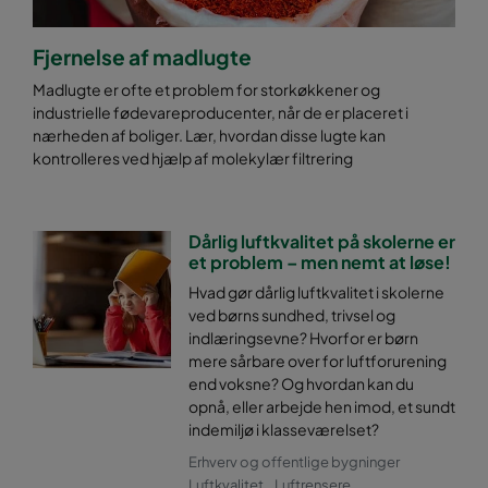
Fjernelse af madlugte
Madlugte er ofte et problem for storkøkkener og
industrielle fødevareproducenter, når de er placeret i
nærheden af boliger. Lær, hvordan disse lugte kan
kontrolleres ved hjælp af molekylær filtrering
Dårlig luftkvalitet på skolerne er
et problem – men nemt at løse!
Hvad gør dårlig luftkvalitet i skolerne
ved børns sundhed, trivsel og
indlæringsevne? Hvorfor er børn
mere sårbare over for luftforurening
end voksne? Og hvordan kan du
opnå, eller arbejde hen imod, et sundt
indemiljø i klasseværelset?
Erhverv og offentlige bygninger
Luftkvalitet
Luftrensere