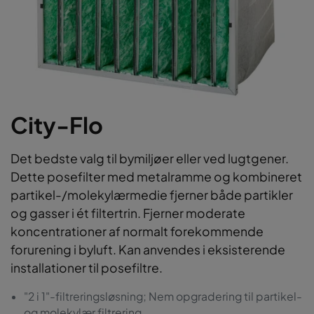
City-Flo
Det bedste valg til bymiljøer eller ved lugtgener.
Dette posefilter med metalramme og kombineret
partikel-/molekylærmedie fjerner både partikler
og gasser i ét filtertrin. Fjerner moderate
koncentrationer af normalt forekommende
forurening i byluft. Kan anvendes i eksisterende
installationer til posefiltre.
"2 i 1"-filtreringsløsning; Nem opgradering til partikel-
og molekylær filtrering