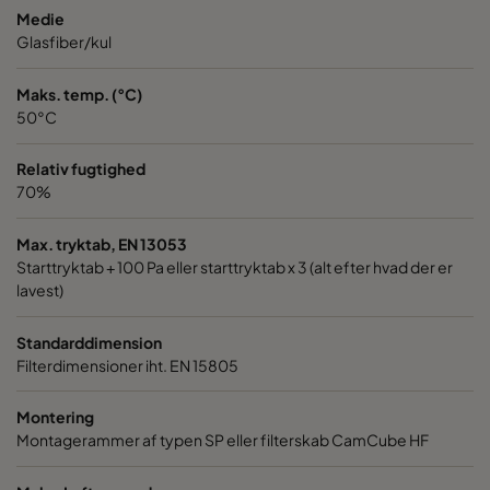
Medie
Glasfiber/kul
Maks. temp. (°C)
50°C
Relativ fugtighed
70%
Max. tryktab, EN 13053
Starttryktab + 100 Pa eller starttryktab x 3 (alt efter hvad der er
lavest)
Standarddimension
Filterdimensioner iht. EN 15805
Montering
Montagerammer af typen SP eller filterskab CamCube HF