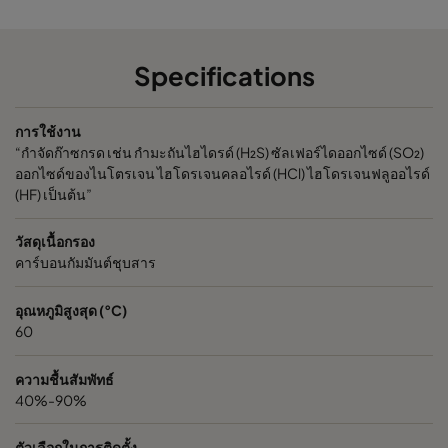
Specifications
การใช้งาน
“กำจัดก๊าซกรด เช่น กำมะถันไฮไดรด์ (H₂S) ซัลเฟอร์ไดออกไซด์ (SO₂)
ออกไซด์ของไนโตรเจน ไฮโดรเจนคลอไรด์ (HCl) ไฮโดรเจนฟลูออไรด์
(HF) เป็นต้น”
วัสดุเนื้อกรอง
คาร์บอนกัมมันต์ชุบสาร
อุณหภูมิสูงสุด (°C)
60
ความชื้นสัมพัทธ์
40%-90%
ตัวเลือกในการติดตั้ง