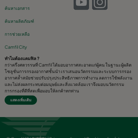
ค้นหาเอกสาร
ค้นหาผลิตภัณฑ์
การช่วยเหลือ
Camfil City
ทำไมต้องแคมฟิล ?
กว่าครึ่งศตวรรษที่ Camfil ได้มอบอากาศสะอาดแก่ผู้คน ในฐานะผู้ผลิต
โซลูชั่นการกรองอากาศชั้นนำ เราเสนอนวัตกรรมและระบบการกรอง
อากาศล้ำสมัยช่วยปรับปรุงประสิทธิภาพการทำงาน ลดการใช้พลังงาน
และไม่ส่งผลกระทบต่อมนุษย์และสิ่งแวดล้อม เราจึงมอบนวัตกรรม
การกรองที่ดีที่สุดเพื่อมอบให้ลูกค้าทุกท่าน
แสดงเพิ่มเติม
Camfil Group สำนักงานใหญ่ตั้งอยู่ใน Stockholm, Sweden มี
โรงงานผลิตกว่า 30 แห่ง ศูนย์ R&D 6 แห่ง สำนักงานขายใน 26 ประเทศ
พนักงานมากกว่า 4,480 คนและกำลังเติบโตขึ้น เรามีความภาคภูมิใจที่
ได้ให้บริการและสนุยสนุนลูกค้าในหลากหลายอุตสาหกรรมและชุมชน
ต่างๆทั่วโลก