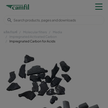
ผลิตภัณฑ์
Molecular filters
Media
Impregnated Activated Carbon
Impregnated Carbon for Acids