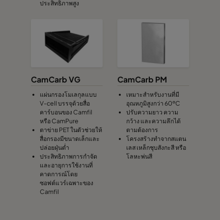
ประสิทธิภาพสูง
CamCarb VG
CamCarb PM
แผ่นกรองโมเลกุลแบบ
เหมาะสำหรับงานที่มี
V-cell บรรจุด้วยสื่อ
อุณหภูมิสูงกว่า 60ºC
คาร์บอนของ Camfil
ปรับความยาว ความ
หรือ CamPure
กว้าง และความลึกได้
ตาข่าย PET ในตัวช่วยให้
ตามต้องการ
สื่อกรองมีขนาดเล็กและ
โครงสร้างทำจากสแตน
ปล่อยฝุ่นต่ำ
เลส เหล็กชุบสังกะสี หรือ
ประสิทธิภาพการกำจัด
โลหะพ่นสี
และอายุการใช้งานที่
คาดการณ์โดย
ซอฟต์แวร์เฉพาะของ
Camfil