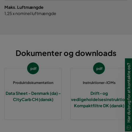
Maks. Luftmængde
1,25 x nominel luftmængde
Dokumenter og downloads
Har du brug for at kontakte os?
pdf
pdf
Produktdokumentation
Instruktioner-IOMs
Data Sheet - Denmark (da) -
Drift- og
CityCarb CH (dansk)
vedligeholdelsesinstruktion
Kompaktfiltre DK (dansk)