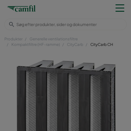
Produkter
Generelle ventilationsfiltre
Kompaktfiltre (HF-ramme)
CityCarb
CityCarb CH