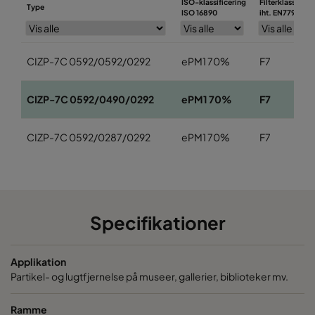
ISO-klassificering
Filterklasse
Type
ISO 16890
iht. EN779
CIZP-7C 0592/0592/0292
ePM1 70%
F7
CIZP-7C 0592/0490/0292
ePM1 70%
F7
CIZP-7C 0592/0287/0292
ePM1 70%
F7
Specifikationer
Applikation
Partikel- og lugtfjernelse på museer, gallerier, biblioteker mv.
Ramme