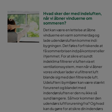
Hvad sker der med indeluften,
når vi åbner vinduerne om
sommeren?
Det kan være en lettelse at åbne
vinduerne en varm sommerdag og
lade udendørsluften komme ind i
bygningen. Det føles forfriskende at
få sommerbrisen ind på kontoret eller
i hjemmet. For at sikre et sundt
indeklima filtrerer vi luften via et
ventilationssystem, men når vi åbner
vores vinduer lader vi ufiltreret luft
blande sig med den filtrerede luft.
Udeluften i bymiljøer kan være stærkt
forurenet og blandet med
indendørsluften er den nu ikke så
sund længere. Så hvor kommer den
udendørs luftforurening fra? Og hvad
kan du gøre for at sikre din indendørs