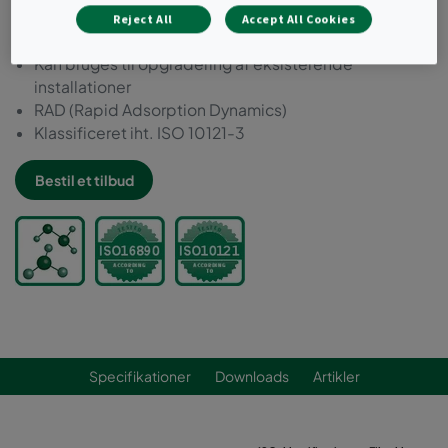
100% brændbar
Reject All
Accept All Cookies
Høj partikelfiltreringseffektivitet
Kan bruges til opgradering af eksisterende
installationer
RAD (Rapid Adsorption Dynamics)
Klassificeret iht. ISO 10121-3
Bestil et tilbud
Specifikationer
Downloads
Artikler