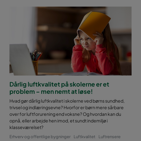
Dårlig luftkvalitet på skolerne er et
problem – men nemt at løse!
Hvad gør dårlig luftkvalitet i skolerne ved børns sundhed,
trivsel og indlæringsevne? Hvorfor er børn mere sårbare
over for luftforurening end voksne? Og hvordan kan du
opnå, eller arbejde hen imod, et sundt indemiljø i
klasseværelset?
Erhverv og offentlige bygninger
Luftkvalitet
Luftrensere