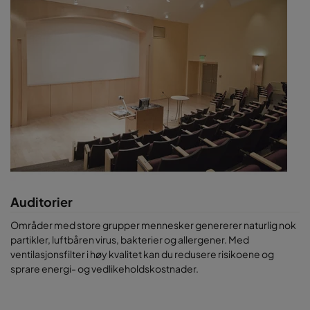
Auditorier
Områder med store grupper mennesker genererer naturlig nok
partikler, luftbåren virus, bakterier og allergener. Med
ventilasjonsfilter i høy kvalitet kan du redusere risikoene og
sprare energi- og vedlikeholdskostnader.