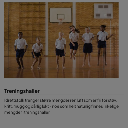
Treningshaller
Idrettsfolk trenger større mengder ren luft som er fri for støv,
kritt, mugg og dårlig lukt - noe som helt naturlig finnes i rikelige
mengder i treningshaller.