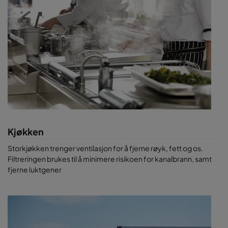
forskningslaboratorier.
Camfil tilbyr robuste og spesifikke løsninger til
partikkelfiltrering, molekylærfiltrering og smittevern
for alle
typer luftkvalitetsproblemer - til alle typer
utdanningsinstitusjoner.
Fordelene med god innendørs
luftkvalitet på
utdanningsinstitusjoner
·
Reduserer fravær hos studenter og personale
Kjøkken
·
Reduserer forfall på bygningen, og forbedrer
energieffektiviteten
Storkjøkken trenger ventilasjon for å fjerne røyk, fett og os.
·
Reduserer kravene til ventilasjon av uteluft
Filtreringen brukes til å minimere risikoen for kanalbrann, samt
·
Hjelper på humøret
fjerne luktgener
·
Fremmer et godt miljø for mennesker med
astma og allergier
·
Mest av alt: god luft beskytter studentene – en
av de viktigste investeringene for vår fremtid!