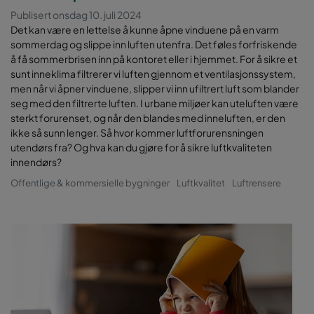
Publisert onsdag 10. juli 2024
Det kan være en lettelse å kunne åpne vinduene på en varm
sommerdag og slippe inn luften utenfra. Det føles forfriskende
å få sommerbrisen inn på kontoret eller i hjemmet. For å sikre et
sunt inneklima filtrerer vi luften gjennom et ventilasjonssystem,
men når vi åpner vinduene, slipper vi inn ufiltrert luft som blander
seg med den filtrerte luften. I urbane miljøer kan uteluften være
sterkt forurenset, og når den blandes med inneluften, er den
ikke så sunn lenger. Så hvor kommer luftforurensningen
utendørs fra? Og hva kan du gjøre for å sikre luftkvaliteten
innendørs?
Offentlige & kommersielle bygninger
Luftkvalitet
Luftrensere