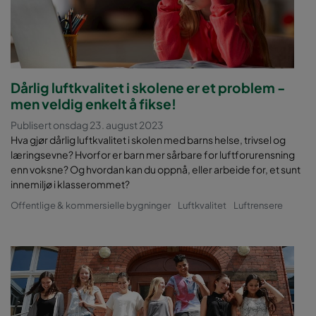
Dårlig luftkvalitet i skolene er et problem -
men veldig enkelt å fikse!
Publisert onsdag 23. august 2023
Hva gjør dårlig luftkvalitet i skolen med barns helse, trivsel og
læringsevne? Hvorfor er barn mer sårbare for luftforurensning
enn voksne? Og hvordan kan du oppnå, eller arbeide for, et sunt
innemiljø i klasserommet?
Offentlige & kommersielle bygninger
Luftkvalitet
Luftrensere