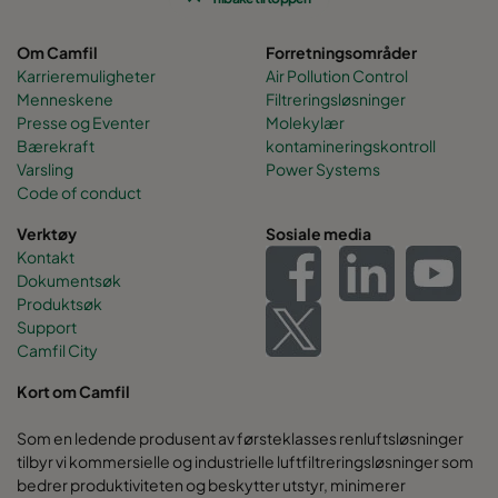
Om Camfil
Forretningsområder
Karrieremuligheter
Air Pollution Control
Menneskene
Filtreringsløsninger
Presse og Eventer
Molekylær
Bærekraft
kontamineringskontroll
Varsling
Power Systems
Code of conduct
Verktøy
Sosiale media
Kontakt
Dokumentsøk
Produktsøk
Support
Camfil City
Kort om Camfil
Som en ledende produsent av førsteklasses renluftsløsninger
tilbyr vi kommersielle og industrielle luftfiltreringsløsninger som
bedrer produktiviteten og beskytter utstyr, minimerer