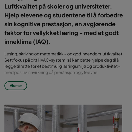
Luftkvalitet på skoler og universiteter.
Hjelp elevene og studentene til å forbedre
sin kognitive prestasjon, en avgjørende
faktor for vellykket læring - med et godt
inneklima (IAQ).
Lesing, skriving og matematikk – og god innendørs luftkvalitet.
Sett fokus på ditt HVAC-system, så kan dette hjelpe deg til å
legge til rette for et best mulig læringsmiljø og produktivitet –
med positiv innvirkning på prestasjon og yteevne
God innendørs luftkvalitet - et
Vis mer
kritisk emne på alle skoler
På en vanlig skoledag befinner så mange som omlag 51 millioner
mennesker seg i en skolebygning. Allikevel har mange av disse
bygningene behov for omfattende rehabiliteringer og
reparasjoner, og det rapporteres om problemer relatert til dårlig
innendørs luftkvalitet. Uten en rask reaksjon og løsning på disse