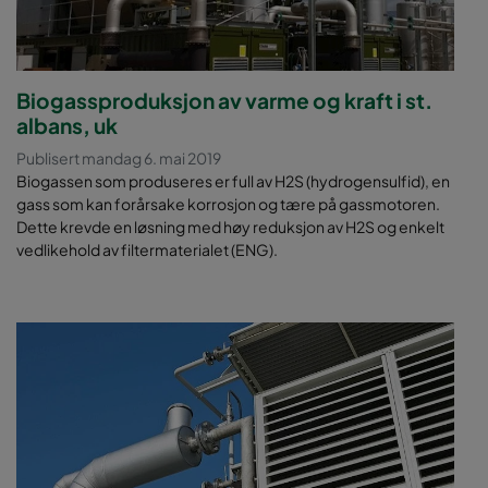
Biogassproduksjon av varme og kraft i st.
albans, uk
Publisert mandag 6. mai 2019
Biogassen som produseres er full av H2S (hydrogensulfid), en
gass som kan forårsake korrosjon og tære på gassmotoren.
Dette krevde en løsning med høy reduksjon av H2S og enkelt
vedlikehold av filtermaterialet (ENG).