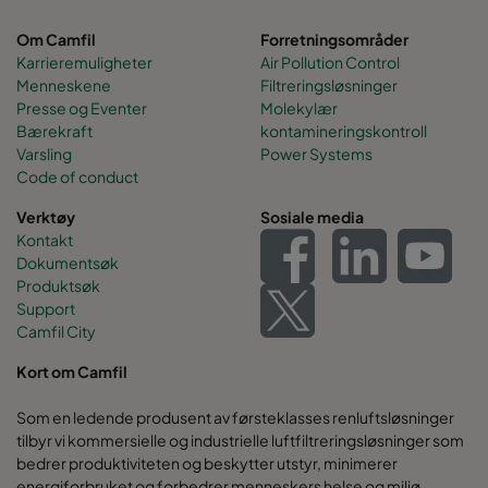
Om Camfil
Forretningsområder
Karrieremuligheter
Air Pollution Control
Menneskene
Filtreringsløsninger
Presse og Eventer
Molekylær
Bærekraft
kontamineringskontroll
Varsling
Power Systems
Code of conduct
Verktøy
Sosiale media
Kontakt
Dokumentsøk
Produktsøk
Support
Camfil City
Kort om Camfil
Som en ledende produsent av førsteklasses renluftsløsninger
tilbyr vi kommersielle og industrielle luftfiltreringsløsninger som
bedrer produktiviteten og beskytter utstyr, minimerer
energiforbruket og forbedrer menneskers helse og miljø.