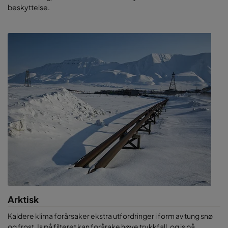
beskyttelse.
Arktisk
Kaldere klima forårsaker ekstra utfordringer i form av tung snø
og frost. Is på filteret kan forårake høye trykkfall, og is på