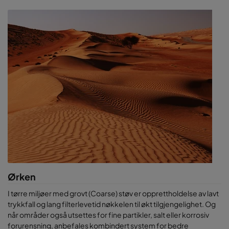
Hvis du designer et nytt system eller bare ser etter en måte å
forbedre eksisterende: spør oss om LCC (Life Cycle Cost)
software, våre luftkvalitetsanalyser, eller en CamLab test.
Ørken
I tørre miljøer med grovt (Coarse) støv er opprettholdelse av lavt
trykkfall og lang filterlevetid nøkkelen til økt tilgjengelighet. Og
når områder også utsettes for fine partikler, salt eller korrosiv
forurensning, anbefales kombindert system for bedre