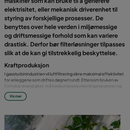
maskiner som kan bruke til å generere
elektrisitet, eller mekanisk driverenhet til
styring av forskjellige prosesser. De
benyttes over hele verden i miljømessige
og driftsmessige forhold som kan variere
drastisk. Derfor bør filterløsninger tilpasses
slik at de kan gi tilstrekkelig beskyttelse.
Kraftproduksjon
I gassturbinindustrien vil luftfiltrering sikre maksimal effektivitet
for anleggene som driftes døgnet rundt. Ettersom bruken av
fornybar energi øker, må konkurranseevnen til generatorer og
gassturbiner effektiviseres for å kunne ivareta lønnsomheten.
Vis mer
Camfils luftfiltreringsløsninger er designet for dette.
Med økt konkurranseevne kan kraftverk forbedre sine marginer
ved å beskytte gassturbiner med tilpasset EPA-filtrering. Da
enhver effektivitetsforbedring betyr lengre levetid og bedre
lønnsomhet, er våre filtreringsløsninger designet for å holde