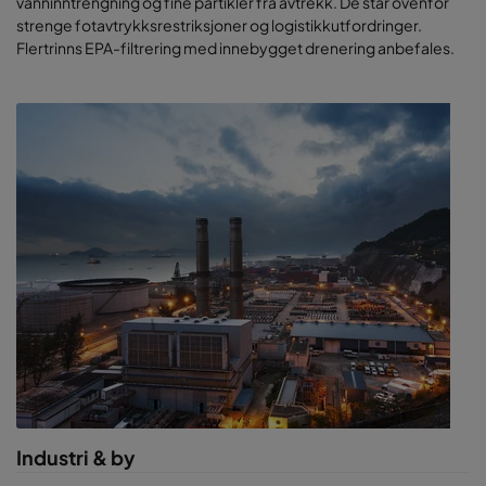
vanninntrengning og fine partikler fra avtrekk. De står ovenfor
strenge fotavtrykksrestriksjoner og logistikkutfordringer.
Flertrinns EPA-filtrering med innebygget drenering anbefales.
Industri & by