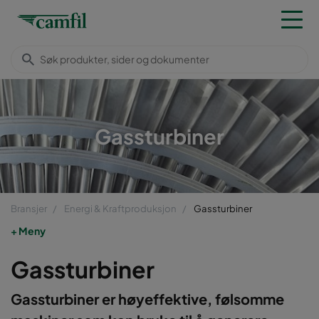
Gassturbiner
Bransjer
Energi & Kraftproduksjon
Gassturbiner
Meny
Gassturbiner
Gassturbiner er høyeffektive, følsomme