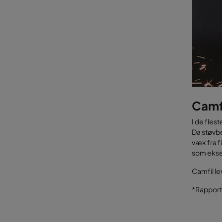
Camf
I de fles
Da støvbe
væk fra 
som eks
Camfil le
*Rapportr