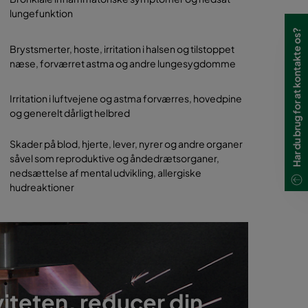
lungefunktion
Har du brug for at kontakte os?
Brystsmerter, hoste, irritation i halsen og tilstoppet
næse, forværret astma og andre lungesygdomme
Irritation i luftvejene og astma forværres, hovedpine
og generelt dårligt helbred
Skader på blod, hjerte, lever, nyrer og andre organer
såvel som reproduktive og åndedrætsorganer,
nedsættelse af mental udvikling, allergiske
hudreaktioner
iteten, reducer din