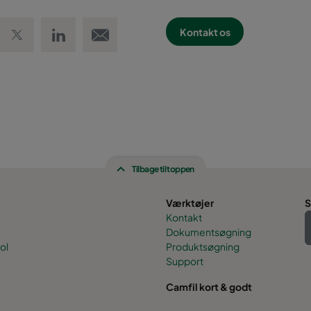
 Facebook
Share on Twitter
Share on LinkedIn
Email link
Kontakt os
Tilbage til toppen
Værktøjer
S
Kontakt
Dokumentsøgning
ol
Produktsøgning
Support
Camfil kort & godt