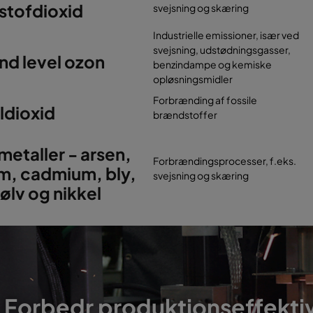
stofdioxid
svejsning og skæring
Industrielle emissioner, især ved
svejsning, udstødningsgasser,
nd level ozon
benzindampe og kemiske
opløsningsmidler
Forbrænding af fossile
ldioxid
brændstoffer
etaller - arsen,
Forbrændingsprocesser, f.eks.
m, cadmium, bly,
svejsning og skæring
ølv og nikkel
Forbedr produktionseffektiv