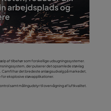
in arbejdsplads og
ere
 hjælp af tilbehør som forskellige udsugningssystemer.
rrensningssystem, der pulserer det opsamlede støvlag
n. Camfil har det bredeste anlægsudvalg på markedet,
for eksplosive støvapplikationer.
kontrol samt målingudstyr til overvågning af luftkvalitet.