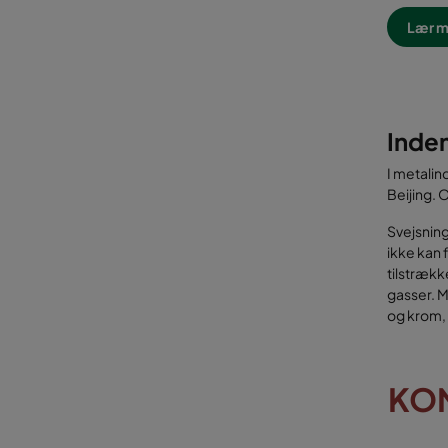
Lær m
Inden
I metalin
Beijing.
Svejsning
ikke kan 
tilstrække
gasser. M
og krom, 
KO