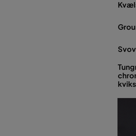
Kvæl
Grou
Svov
Tungm
chro
kviks