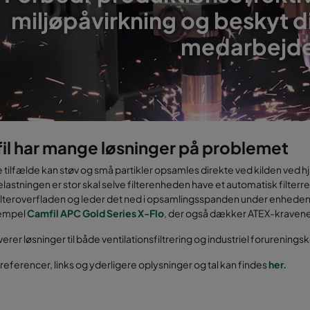
miljøpåvirkning og beskyt d
medarbejd
il har mange løsninger på problemet
te tilfælde kan støv og små partikler opsamles direkte ved kilden ved
lastningen er stor skal selve filterenheden have et automatisk filte
filteroverfladen og leder det ned i opsamlingsspanden under enhede
empel
Camfil APC Gold Series X-Flo
, der også dækker ATEX-kravene 
verer løsninger til både ventilationsfiltrering og industriel forurenings
eferencer, links og yderligere oplysninger og tal kan findes
her.