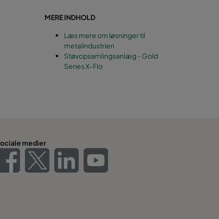
MERE INDHOLD
Læs mere om løsninger til
metalindustrien
Støvopsamlingsanlæg - Gold
Series X-Flo
ociale medier