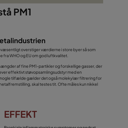
stå PM1
etalindustrien
r væsentligt overstiger værdierne i store byer så som
e fra WHO og EU om god luftkvalitet.
gder af fine PM1-partikler og forskellige gasser, der
kræver effektivt støvopsamlingsudstyr med en
 nogle tilfælde gælder det også molekylær filtrering for
talfremstilling, skal testes tit. Ofte måles kun nikkel
EFFEKT
Bronkiale inflammatoriske symptomer og nedsat