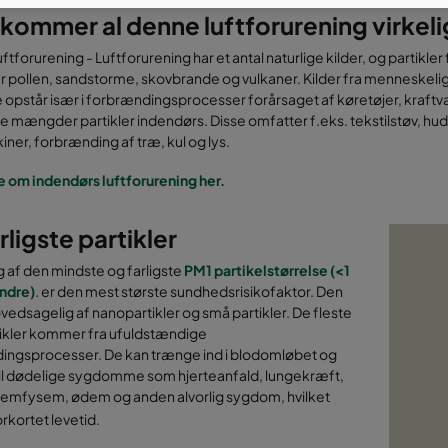
kommer al denne luftforurening virkeli
 luftforurening - Luftforurening har et antal naturlige kilder, og partikler
r pollen, sandstorme, skovbrande og vulkaner. Kilder fra menneskelig 
e opstår især i forbrændingsprocesser forårsaget af køretøjer, kraf
e mængder partikler indendørs. Disse omfatter f.eks. tekstilstøv, hu
ner, forbrænding af træ, kul og lys.
 om indendørs luftforurening her.
rligste partikler
 af den mindste og farligste
PM1 partikelstørrelse (<1
ndre)
. er den mest største sundhedsrisikofaktor. Den
vedsagelig af nanopartikler og små partikler. De fleste
ikler kommer fra ufuldstændige
ingsprocesser. De kan trænge ind i blodomløbet og
til dødelige sygdomme som hjerteanfald, lungekræft,
emfysem, ødem og anden alvorlig sygdom, hvilket
forkortet levetid.