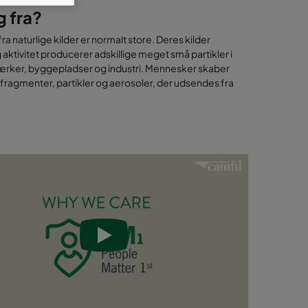
g fra?
 fra naturlige kilder er normalt store. Deres kilder
aktivitet producerer adskillige meget små partikler i
tværker, byggepladser og industri. Mennesker skaber
dfragmenter, partikler og aerosoler, der udsendes fra