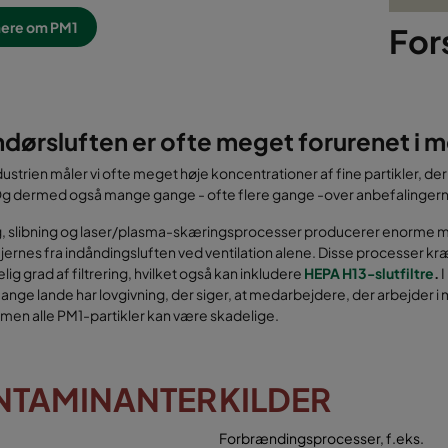
ere om PM1
For
dørsluften er ofte meget forurenet i m
dustrien måler vi ofte meget høje koncentrationer af fine partikler, de
 Og dermed også mange gange - ofte flere gange -over anbefalingern
, slibning og laser/plasma-skæringsprocesser producerer enorme mæn
fjernes fra indåndingsluften ved ventilation alene. Disse processer 
lig grad af filtrering, hvilket også kan inkludere
HEPA H13-slutfiltre
.
I
ange lande har lovgivning, der siger, at medarbejdere, der arbejder i me
men alle PM1-partikler kan være skadelige.
NTAMINANTER
KILDER
Forbrændingsprocesser, f.eks.