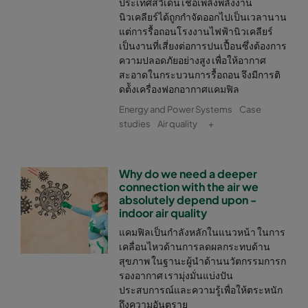
ประเทศสวีเดน เชื้อเพลิงพลังงาน
นิวเคลียร์ได้ถูกกำจัดออกไปเป็นเวลานาน
แต่การรื้อถอนโรงงานไฟฟ้านิวเคลียร์
เป็นงานที่เสี่ยงต่อการปนเปื้อนซึ่งต้องการ
ความปลอดภัยอย่างสูง เพื่อให้อากาศ
สะอาดในกระบวนการรื้อถอน จึงมีการติ
ดต้ังเครื่องฟอกอากาศแคมฟิล
Energy and Power Systems
Case
studies
Air quality
+
Why do we need a deeper
connection with the air we
absolutely depend upon -
indoor air quality
แคมฟิลเป็นกำลังหลักในแนวหน้า ในการ
เคลื่อนไหวด้านการลดผลกระทบด้าน
สุขภาพ ในฐานะผู้นำด้านนวัตกรรมการก
รองอากาศ เรามุ่งมั่นแบ่งปัน
ประสบการณ์และความรู้เพื่อให้ตระหนัก
ถึงความอันตราย