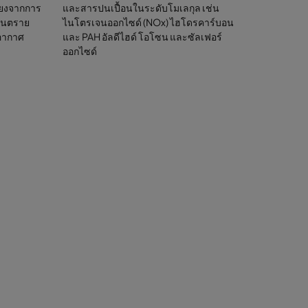
่ยงจากการ
และสารปนเปื้อนในระดับโมเลกุล เช่น
า การ
ันตราย
ไนโตรเจนออกไซด์ (NOx) ไฮโดรคาร์บอน
สามารถเจาะ
นอากาศ
และ PAH อัลดีไฮด์ โอโซน และซัลเฟอร์
ใในการไหล
ออกไซด์
บรรลุเป้า
ี่ยวข้อง