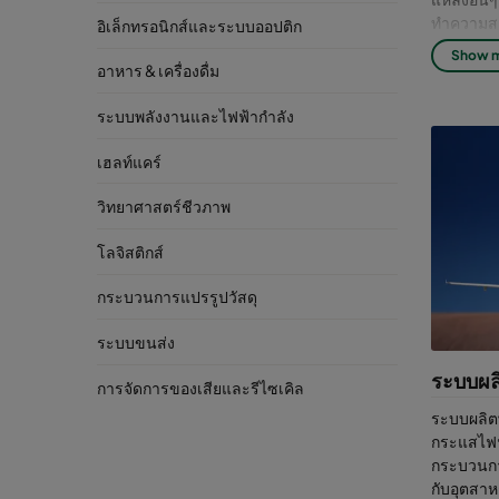
ทำความสะ
อิเล็กทรอนิกส์และระบบออปติก
แและทำงาน
Show 
เพียงแต่ทำ
อาหาร & เครื่องดื่ม
สารประกอ
ระบบพลังงานและไฟฟ้ากำลัง
ประ
เฮลท์แคร์
สนา
วิทยาศาสตร์ชีวภาพ
โซลูชั่น
ในระดับโ
โลจิสติกส์
และช่วยกำ
กระบวนการแปรรูปวัสดุ
ผลิตภัณฑ
ระบบขนส่ง
เลื
ระบบผล
การจัดการของเสียและรีไซเคิล
ต้อ
ระบบผลิตพ
กระแสไฟฟ
ระบบกรอง
กระบวนการ
กับอุตสาห
ตัวกร