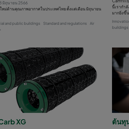
Camfil เป
8 มิถุนายน 2566
นี้เรากำล
หม่ด้านคุณภาพอากาศในประเทศไทย ตั้งแต่เดือน มิถุนายน
มากยิ่งขึ้
Innovatio
l and public buildings
Standard and regulations
Air
buildings
+
arb XG
ต้นทุ