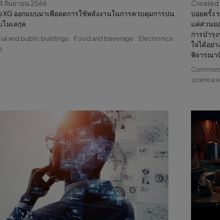
4 กันยายน 2566
Created 
XG ออกแบบมาเพื่อลดการใช้พลังงานในการควบคุมการปน
บ่อยครั้ง
ับโมเลกุล
แค่ส่วนยอ
การบำรุงร
l and public buildings
Food and beverage
Electronics
ใจได้อย่
s
พิจารณาป
Commercia
science a