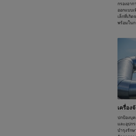
กรองอากา
ePM1 ตัว
ออกแบบเพ
ป้องกันสิ
เล็กที่เกิ
ลึกเข้าไ
พร้อมในกา
ของอากาศ
หมายสู่ควา
ตัวกร
ระบบการกร
กับสนามบ
เครื่อ
ปกป้องบุ
และอุปกรณ
บำรุงรักษ