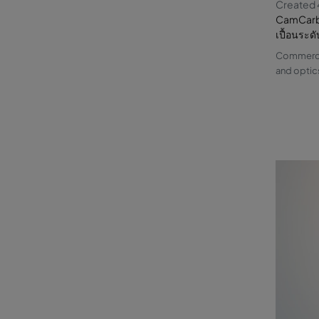
Created 
CamCarb 
เปื้อนระด
Commercia
and optic