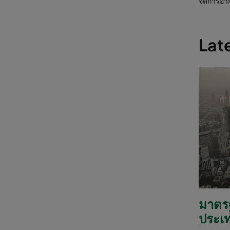
จัดการอา
Late
มาตร
ประเ