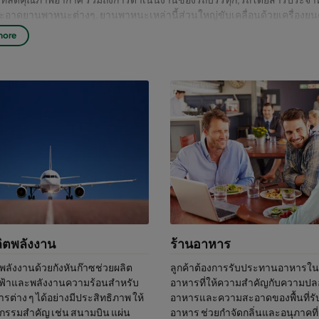
อาดยานพาหนะต่างๆ. ยานพาหนะเหล่านี้ส่วนใหญ่ขับเคลื่อนด้วยเครื่องยนต
ใกล้กับประตูเป็นผลให้มีผลก่อให้เกิดมลพิษในอาคารผู้โดยสาร. ไอเสียเครื่
more
ให้เกิดกลิ่นที่ไม่พึงประสงค์เท่านั้น แต่ยังมีสารไฮโดรคาร์บอนที่ไม่เผาไหม้อี
บอินทรีย์ระเหย(VOCs) เกิดจากการก่อสร้างและกิจกรมต่างๆของมนุษย์.
โยชน์ของโซลูชั่นการกรองอากาศท
มบินจาก Camfil
การกรองอากาศคุณภาพสูงในสนามบินจาก แคมฟิล ช่วยให้การควบคุมอนุภา
มเลกุล ด้วยวิธีการของเราสามารถกรองอากาศบริสุทธิ์ให้กับพนักงานและนัก
จัดการแพร่เชื้อตั้งแต่โรคไข้หวัดธรรมดาจนถึงโรคติดต่อ.
์ของเราสอดคล้องกับมาตราฐานสิ่งแวดล้อม EN 16798-3และISO 16890.
อกกรองอากาศที่เหมาะสมกับความ
ิตพลังงาน
ร้านอาหาร
งการของคุณ
ลังงานด้วยกังหันก๊าซช่วยผลิต
ลูกค้าต้องการรับประทานอาหารใน
้าและพลังงานความร้อนสำหรับ
อาหารที่ให้ความสำคัญกับความปล
อากาศ แคมฟิล ทั่วไปสำหรับกรองมลพิษสนามบิน:
ต่าง ๆ ได้อย่างมีประสิทธิภาพ ให้
อาหารและความสะอาดของพื้นที่ร
กรรมสำคัญ เช่น สนามบิน แผ่น
อาหาร ช่วยกำจัดกลิ่นและอนุภาคที่
องอนุภาค– ตัวกรอง ePM1