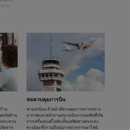
์ดีเซล
องยนต์ไม่
กด้วย.
ี่
คและมลพิษ
เดินทาง
หอควบคุมการบิน
ร้าน
ช่วยปกป้องเจ้าหน้าที่ควบคุมการจราจรทาง
อดภัยด้าน
อากาศและพนักงานสนามบินจากมลพิษที่เกิด
ับประทาน
จากเครื่องยนต์ไอพ่น ทั้งมลพิษทางตรงและ
เกิดจาก
ทางอ้อม ซึ่งรวมถึงอนุภาคจากการเผาไหม้