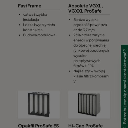
24027501
0160 287x287x520-5
ePM1 60
FastFrame
Absolute VGXL,
VGXXL ProSafe
Łatwa i szybka
24027005
0160 592x592x370-10
ePM1 60
instalacja
Bardzo wysoka
Lekka i wytrzymała
prędkość powietrza
konstrukcja
aż do 3,7 m/s
24027105
0160 490x592x370-8
ePM1 60
Budowa modułowa
23% niższe zużycie
energii w porównaniu
do obecnej średniej
24027205
0160 287x592x370-5
ePM1 60
rynkowej podobnych
Potrzebujesz się z nami skontaktować?
wysoko
przepływowych
24027405
0160 592x490x370-10
ePM1 60
filtrów HEPA
Najlżejszy w swojej
klasie filtr z komorami
24027605
0160 490x490x370-8
ePM1 60
V
24027305
0160 592x287x370-10
ePM1 60
24027505
0160 287x287x370-5
ePM1 60
2402900
0185 592x592x640-10
ePM1 85
Opakfil ProSafe ES
Hi-Cap ProSafe