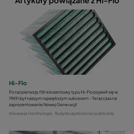
Artykuły powiązane z Hi-Flo
24029201
0185 287x592x520-5
ePM1 85
24029401
0185 592x490x520-10
ePM1 85
24029601
0185 490x490x520-8
ePM1 85
24029301
0185 592x287x520-10
ePM1 85
24029501
0185 287x287x520-5
ePM1 85
Hi-Flo
Po raz pierwszy filtr kieszeniowy typu Hi-Flo pojawił się w
1969 i był naszym największym sukcesem - Teraz czas na
zaprezentowanie Nowej Generacji!
Innowacje i technologia
Budynki uzytecznosci publicznej