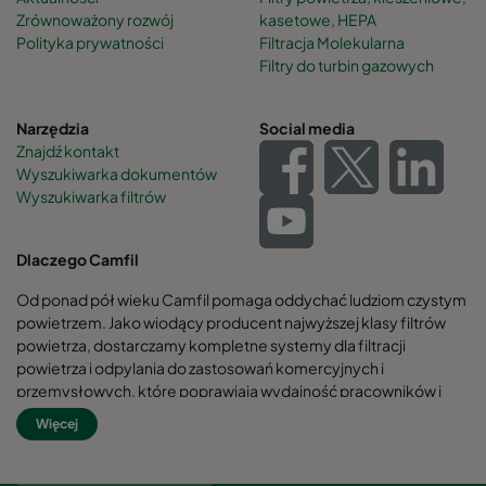
Zrównoważony rozwój
kasetowe, HEPA
Polityka prywatności
Filtracja Molekularna
Filtry do turbin gazowych
Narzędzia
Social media
Znajdź kontakt
Wyszukiwarka dokumentów
Wyszukiwarka filtrów
Dlaczego Camfil
Od ponad pół wieku Camfil pomaga oddychać ludziom czystym
powietrzem. Jako wiodący producent najwyższej klasy filtrów
powietrza, dostarczamy kompletne systemy dla filtracji
powietrza i odpylania do zastosowań komercyjnych i
przemysłowych, które poprawiają wydajność pracowników i
sprzętu, minimalizują zużycie energii oraz przynoszą korzyści dla
Więcej
zdrowia ludzkiego i środowiska naturalnego.
Jesteśmy przekonani, że najlepsze rozwiązania dla naszych