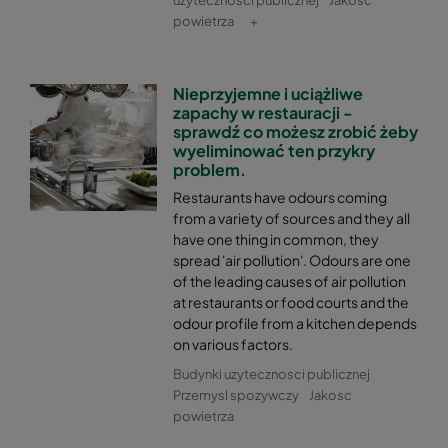
uzytecznosci publicznej
Jakosc
powietrza
+
Nieprzyjemne i uciążliwe
zapachy w restauracji -
sprawdź co możesz zrobić żeby
wyeliminować ten przykry
problem.
Restaurants have odours coming
from a variety of sources and they all
have one thing in common, they
spread 'air pollution'. Odours are one
of the leading causes of air pollution
at restaurants or food courts and the
odour profile from a kitchen depends
on various factors.
Budynki uzytecznosci publicznej
Przemysl spozywczy
Jakosc
powietrza