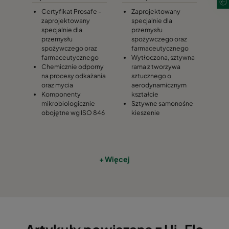
Certyfikat Prosafe -
Zaprojektowany
zaprojektowany
specjalnie dla
2402910
0185 490x592x640-8
ePM1 85
specjalnie dla
przemysłu
przemysłu
spożywczego oraz
spożywczego oraz
farmaceutycznego
2402950
0185 287x592x640-5
ePM1 85
farmaceutycznego
Wytłoczona, sztywna
Chemicznie odporny
rama z tworzywa
na procesy odkażania
sztucznego o
2402940
0185 592x490x640-10
ePM1 85
oraz mycia
aerodynamicznym
Komponenty
kształcie
mikrobiologicznie
Sztywne samonośne
2402960
0185 490x490x640-8
ePM1 85
obojętne wg ISO 846
kieszenie
2402930
0185 592x287x640-10
ePM1 85
+ Więcej
2402950
0185 287x287x640-5
ePM1 85
24029001
0185 592x592x520-10
ePM1 85
24029101
0185 490x592x520-8
ePM1 85