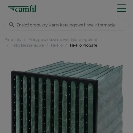
Produkty
Filtry powietrza do wentylacji ogólnej
Filtry kieszeniowe
Hi-Flo
Hi-Flo ProSafe