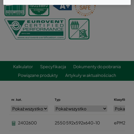
Kalkulator
Specyfikacja
Dokumenty do pobrania
Powiązane produkty
Artykuły w aktualnościach
nr. kat.
Typ
Klasyfikacja
2402600
2550 592x592x640-10
ePM2,5 