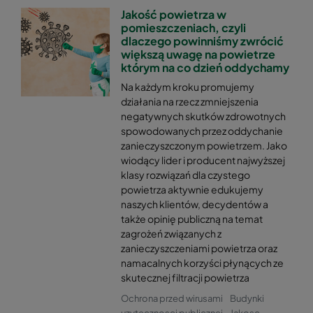
Jakość powietrza w
pomieszczeniach, czyli
dlaczego powinniśmy zwrócić
większą uwagę na powietrze
którym na co dzień oddychamy
Na każdym kroku promujemy
działania na rzecz zmniejszenia
negatywnych skutków zdrowotnych
spowodowanych przez oddychanie
zanieczyszczonym powietrzem. Jako
wiodący lider i producent najwyższej
klasy rozwiązań dla czystego
powietrza aktywnie edukujemy
naszych klientów, decydentów a
także opinię publiczną na temat
zagrożeń związanych z
zanieczyszczeniami powietrza oraz
namacalnych korzyści płynących ze
skutecznej filtracji powietrza
Ochrona przed wirusami
Budynki