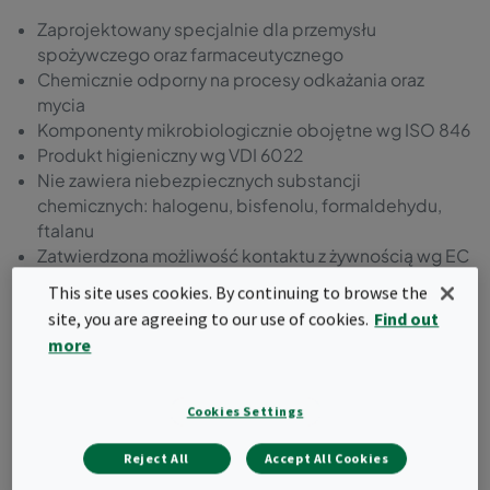
Zaprojektowany specjalnie dla przemysłu
spożywczego oraz farmaceutycznego
Chemicznie odporny na procesy odkażania oraz
mycia
Komponenty mikrobiologicznie obojętne wg ISO 846
Produkt higieniczny wg VDI 6022
Nie zawiera niebezpiecznych substancji
chemicznych: halogenu, bisfenolu, formaldehydu,
ftalanu
Zatwierdzona możliwość kontaktu z żywnością wg EC
1935:2004
This site uses cookies. By continuing to browse the
Wyprodukowane i zapakowane w kontrolowanym
site, you are agreeing to our use of cookies.
Find out
środowisku
more
Wszystkie certyfikaty i inne dokumenty dostępne
online
Cookies Settings
Zapytaj o ofertę
Reject All
Accept All Cookies