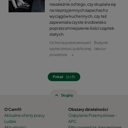
niezależnie od tego, czy skupiała się
na nieprzyjemnych zapachach z
wyciągów kuchennych, czy też
zapewniała czyste środowisko
poprzez zmniejszenie ilości cząstek
stałych.
Ochrona przed wirusami
Budynki
uzytecznosci publicznej
Jakosc
powietrza
+
Pokaż
(6 z 8)
Do góry
O Camfil
Obszary działalności
Aktualne oferty pracy
Odpylanie Przemysłowe -
Ludzie
APC
Aktualności
Filtry powietrza, kieszeniowe,