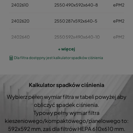
2402610
2550 490x592x640-8
ePM2,5 
2402620
2550 287x592x640-5
ePM2,5 
2402640
2550 592x490x640-10
ePM2,5 
+ więcej
2402660
2550 490x490x640-8
ePM2,5 
Dla filtra dostępny jest kalkulator spadków ciśnienia
2402630
2550 592x287x640-10
ePM2,5 
Kalkulator spadków ciśnienia
2402650
2550 287x287x640-5
ePM2,5 
Wybierz pełen wymiar filtra w tabeli powyżej aby
24026001
2550 592x592x520-10
ePM2,5 
obliczyć spadek ciśnienia.
Typowy pełny wymiar filtra
24026101
2550 490x592x520-8
ePM2,5 
kieszeniowego/kompaktowego/panelowego to:
592x592 mm, zaś dla filtrów HEPA 610x610 mm.
24026201
2550 287x592x520-5
ePM2,5 