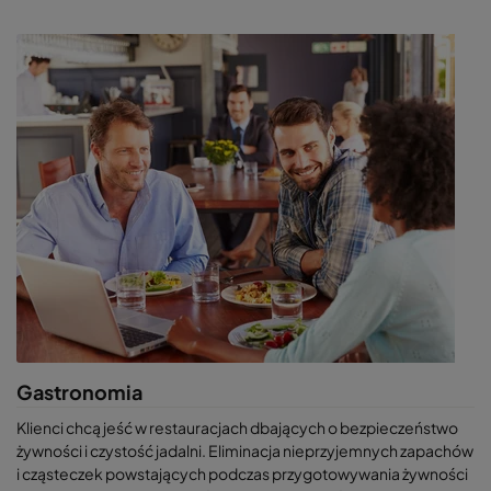
silników wysokoprężnych oraz z gazami wydobywającymi się z
silników odrzutowych, a także nieprzyjemnymi zapachami
związanymi z innymi urządzeniami będącymi na lotnisku, jak
również z lotnymi związkami organicznymi. Filtry węglowe
charakteryzują się wysoką trwałością: po ich usunięciu mogą
być regenerowane i ponownie wykorzystane.
Gastronomia
Klienci chcą jeść w restauracjach dbających o bezpieczeństwo
żywności i czystość jadalni. Eliminacja nieprzyjemnych zapachów
i cząsteczek powstających podczas przygotowywania żywności