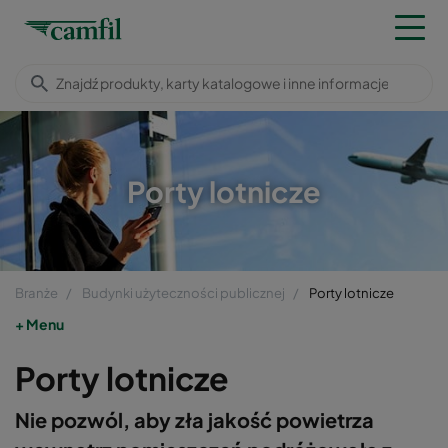
Porty lotnicze
Branże
Budynki użyteczności publicznej
Porty lotnicze
Menu
Porty lotnicze
Nie pozwól, aby zła jakość powietrza