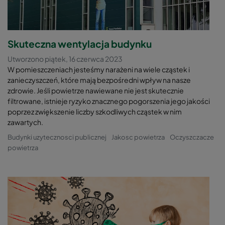
Skuteczna wentylacja budynku
Utworzono piątek, 16 czerwca 2023
W pomieszczeniach jesteśmy narażeni na wiele cząstek i
zanieczyszczeń, które mają bezpośredni wpływ na nasze
zdrowie. Jeśli powietrze nawiewane nie jest skutecznie
filtrowane, istnieje ryzyko znacznego pogorszenia jego jakości
poprzez zwiększenie liczby szkodliwych cząstek w nim
zawartych.
Budynki uzytecznosci publicznej
Jakosc powietrza
Oczyszczacze
powietrza