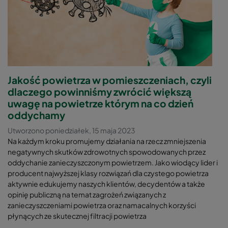
Jakość powietrza w pomieszczeniach, czyli
dlaczego powinniśmy zwrócić większą
uwagę na powietrze którym na co dzień
oddychamy
Utworzono poniedziałek, 15 maja 2023
Na każdym kroku promujemy działania na rzecz zmniejszenia
negatywnych skutków zdrowotnych spowodowanych przez
oddychanie zanieczyszczonym powietrzem. Jako wiodący lider i
producent najwyższej klasy rozwiązań dla czystego powietrza
aktywnie edukujemy naszych klientów, decydentów a także
opinię publiczną na temat zagrożeń związanych z
zanieczyszczeniami powietrza oraz namacalnych korzyści
płynących ze skutecznej filtracji powietrza