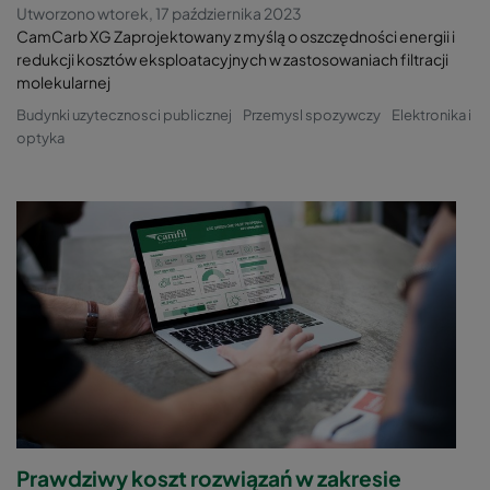
Utworzono wtorek, 17 października 2023
CamCarb XG Zaprojektowany z myślą o oszczędności energii i
redukcji kosztów eksploatacyjnych w zastosowaniach filtracji
molekularnej
Budynki uzytecznosci publicznej
Przemysl spozywczy
Elektronika i
optyka
Prawdziwy koszt rozwiązań w zakresie