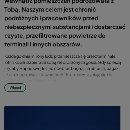
wewnątrz pomieszczeń podróżowała z
Tobą. Naszym celem jest chronić
podróżnych i pracowników przed
niebezpiecznymi substancjami i dostarczać
czyste, przefiltrowane powietrze do
terminali i innych obszarów.
Każdego dnia miliony ludzi przemieszcza się przez terminale
lotniskowe i zabiera ze sobą nieproszonych gości. Gdy spieszą
się, aby złapać swój lot lub odebrać bagaż, ich ubrania, bagaż i
skóra mogą uwalniać cząsteczki, które przyczyniają się do
zanieczyszczenia powietrza.
Więcej
Inne źródła, które również pogarszają jakość powietrza,
obejmują eksploatację wózków widłowych, autobusów
pasażerskich, autobusów dla personelu, wagonów bagażowych,
pojazdów zespołu sprzątającego i ciężarówek
gastronomicznych. Większość z tych pojazdów jest napędzana
silnikami wysokoprężnymi i działa w pobliżu bram. W rezultacie
przyczyniają się one do powstawania dużej części