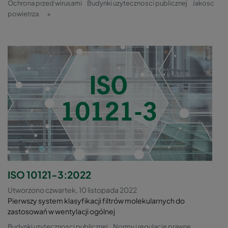
Ochrona przed wirusami
Budynki uzytecznosci publicznej
Jakosc
powietrza
+
ISO 10121-3:2022
Utworzono czwartek, 10 listopada 2022
Pierwszy system klasyfikacji filtrów molekularnych do
zastosowań w wentylacji ogólnej
Budynki uzytecznosci publicznej
Normy i regulacje prawne