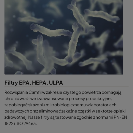
Filtry EPA, HEPA, ULPA
Rozwiązania Camfil w zakresie czystego powietrza pomagają
chronić wrażliwe i zaawansowane procesy produkcyjne,
zapobiegać skażeniu mikrobiologicznemu w laboratoriach
badawczych oraz eliminować zakaźne cząstki w sektorze opieki
zdrowotnej. Nasze filtry są testowane zgodnie z normami PN-EN
1822 i ISO 29463.