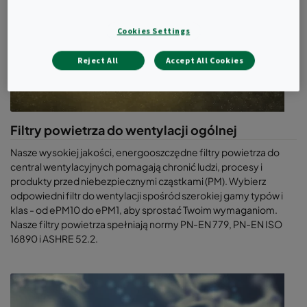
Cookies Settings
Reject All
Accept All Cookies
Filtry powietrza do wentylacji ogólnej
Nasze wysokiej jakości, energooszczędne filtry powietrza do
central wentylacyjnych pomagają chronić ludzi, procesy i
produkty przed niebezpiecznymi cząstkami (PM). Wybierz
odpowiedni filtr do wentylacji spośród szerokiej gamy typów i
klas - od ePM10 do ePM1, aby sprostać Twoim wymaganiom.
Nasze filtry powietrza spełniają normy PN-EN 779, PN-EN ISO
16890 i ASHRE 52.2.