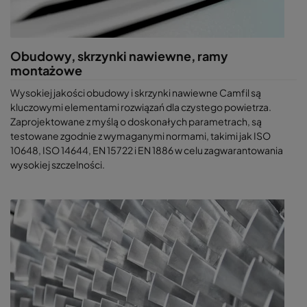
Obudowy, skrzynki nawiewne, ramy
montażowe
Wysokiej jakości obudowy i skrzynki nawiewne Camfil są
kluczowymi elementami rozwiązań dla czystego powietrza.
Zaprojektowane z myślą o doskonałych parametrach, są
testowane zgodnie z wymaganymi normami, takimi jak ISO
10648, ISO 14644, EN 15722 i EN 1886 w celu zagwarantowania
wysokiej szczelności.