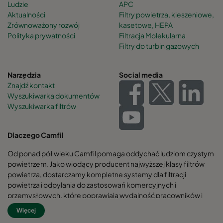
Ludzie
APC
Aktualności
Filtry powietrza, kieszeniowe,
Zrównoważony rozwój
kasetowe, HEPA
Polityka prywatności
Filtracja Molekularna
Filtry do turbin gazowych
Narzędzia
Social media
Znajdź kontakt
Wyszukiwarka dokumentów
Wyszukiwarka filtrów
Dlaczego Camfil
Od ponad pół wieku Camfil pomaga oddychać ludziom czystym
powietrzem. Jako wiodący producent najwyższej klasy filtrów
powietrza, dostarczamy kompletne systemy dla filtracji
powietrza i odpylania do zastosowań komercyjnych i
przemysłowych, które poprawiają wydajność pracowników i
sprzętu, minimalizują zużycie energii oraz przynoszą korzyści dla
Więcej
zdrowia ludzkiego i środowiska naturalnego.