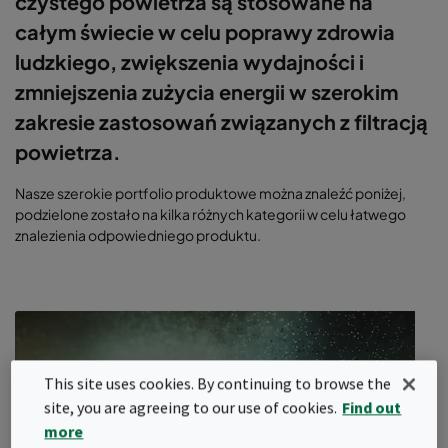
czystego powietrza są stosowane na
całym świecie w celu poprawy zdrowia
ludzkiego, zwiększenia wydajności i
zmniejszenia zużycia energii w szerokim
zakresie zastosowań związanych z filtracją
powietrza.
Nasze szerokie portfolio produktowe można znaleźć poniżej,
podzielone zostało na kilka różnych kategorii w celu łatwego
znalezienia odpowiedniego produktu.
This site uses cookies. By continuing to browse the
site, you are agreeing to our use of cookies.
Find out
more