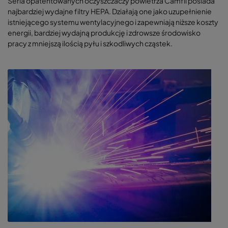
Seria opatentowanych oczyszczaczy powietrza Camfil posiada
najbardziej wydajne filtry HEPA. Działają one jako uzupełnienie
istniejącego systemu wentylacyjnego i zapewniają niższe koszty
energii, bardziej wydajną produkcję i zdrowsze środowisko
pracy z mniejszą ilością pyłu i szkodliwych cząstek.