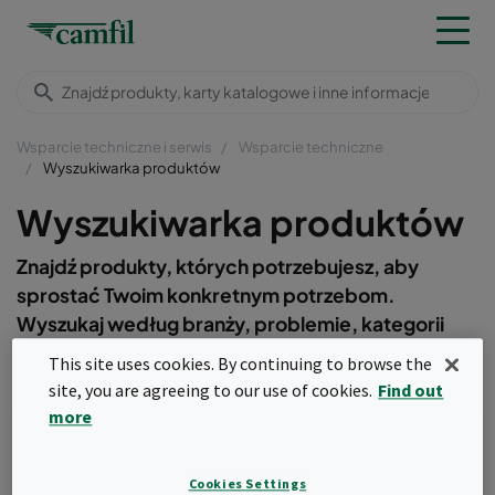
Wsparcie techniczne i serwis
Wsparcie techniczne
Wyszukiwarka produktów
Wyszukiwarka produktów
Znajdź produkty, których potrzebujesz, aby
sprostać Twoim konkretnym potrzebom.
Wyszukaj według branży, problemie, kategorii
produktów lub ich kombinacji, aby wyświetlić
This site uses cookies. By continuing to browse the
dostępne produkty.
site, you are agreeing to our use of cookies.
Find out
more
Branże
Cookies Settings