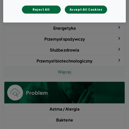
Budynki użyteczności publicznej
Reject All
Accept All Cookies
Przemysł elektroniczny i optyczny
Energetyka
Przemysł spożywczy
Służba zdrowia
Przemysł biotechnologiczny
Więcej
Problem
Astma / Alergia
Bakterie