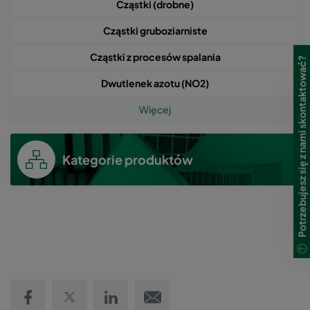
Cząstki (drobne)
Cząstki gruboziarniste
Cząstki z procesów spalania
Potrzebujesz się z nami skontaktować?
Dwutlenek azotu (NO2)
Więcej
Kategorie produktów
Share on Facebook
Share on Twitter
Share on LinkedIn
Email link