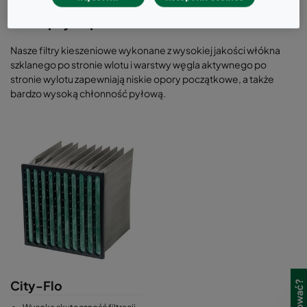
przeciwpyłowa przy równoczesnej
adsorpcji zapachów
Nasze filtry kieszeniowe wykonane z wysokiej jakości włókna
szklanego po stronie wlotu i warstwy węgla aktywnego po
stronie wylotu zapewniają niskie opory początkowe, a także
bardzo wysoką chłonność pyłową.
City-Flo
Wysoka skuteczność filtracji