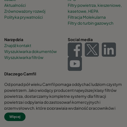
Aktualności
Filtry powietrza, kieszeniowe,
Zrównoważony rozwój
kasetowe, HEPA
Polityka prywatności
Filtracja Molekularna
Filtry do turbin gazowych
Narzędzia
Social media
Znajdź kontakt
Wyszukiwarka dokumentów
Wyszukiwarka filtrów
Dlaczego Camfil
Od ponad pół wieku Camfil pomaga oddychać ludziom czystym
powietrzem. Jako wiodący producent najwyższej klasy filtrów
powietrza, dostarczamy kompletne systemy dla filtracji
powietrza i odpylania do zastosowań komercyjnych i
przemysłowych, które poprawiają wydajność pracowników i
sprzętu, minimalizują zużycie energii oraz przynoszą korzyści dla
Więcej
zdrowia ludzkiego i środowiska naturalnego.