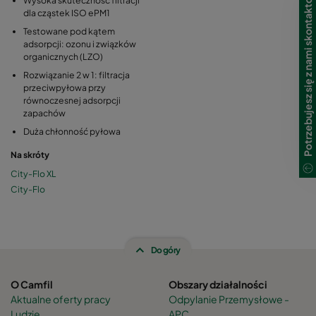
Potrzebujesz się z nami skontaktować?
dla cząstek ISO ePM1
Testowane pod kątem
adsorpcji: ozonu i związków
organicznych (LZO)
Rozwiązanie 2 w 1: filtracja
przeciwpyłowa przy
równoczesnej adsorpcji
zapachów
Duża chłonność pyłowa
Na skróty
City-Flo XL
City-Flo
Do góry
O Camfil
Obszary działalności
Aktualne oferty pracy
Odpylanie Przemysłowe -
Ludzie
APC