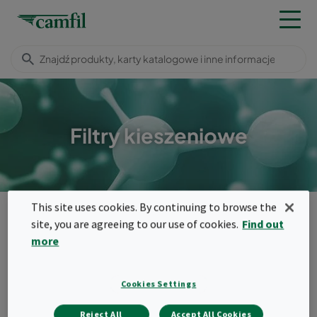
Filtry kieszeniowe
This site uses cookies. By continuing to browse the
Produkty
Filtry węglowe do wentylacji
Filtry kieszeniowe
site, you are agreeing to our use of cookies.
Find out
Menu
more
Filtry kieszeniowe
Cookies Settings
Rozwiązanie "2 w 1": filtracja
Reject All
Accept All Cookies